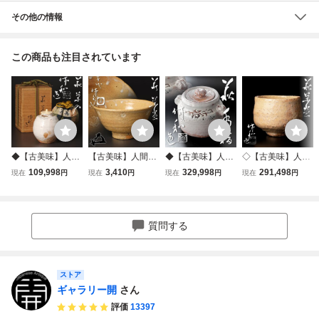
その他の情報
この商品も注目されています
◆【古美味】人間
【古美味】人間国
◆【古美味】人間
◇【古美味】人間
国宝 三輪休和(十
宝 十代三輪休雪
国宝 十代三輪休和
国宝 十代三輪休和
109,998
3,410
329,998
291,498
現在
円
現在
円
現在
円
現在
円
代三輪休雪)造 萩
(休和)造『鵬雲斎
(休雪)造 萩水指 茶
(休雪)造 萩茶碗 茶
茶入 茶道具 保証
書付』萩茶碗 茶道
道具 保証品 THe3
道具 保証品 1EJj
品 U4dW
具 保証品 P1fL
質問する
ストア
ギャラリー開
さん
評価
13397