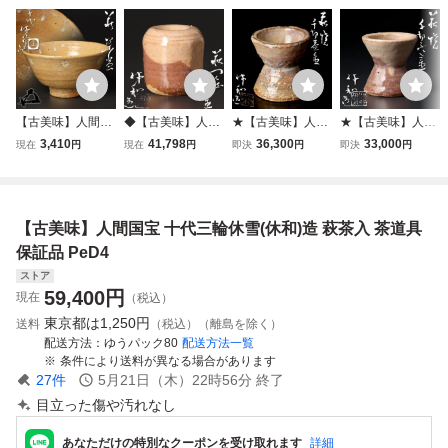
【古美味】人間国
◆【古美味】人間
★【古美味】人間
★【古美味】人間
宝 十代三輪休雪
国宝 三輪休和(十
国宝 十代三輪休和
国宝 十代三輪休和
3,410
41,798
36,300
33,000
現在
円
現在
円
即決
円
即決
円
(休和)造『鵬雲斎
代三輪休雪)造 萩
(休雪)造 萩焼千切
(休雪)造 萩焼千切
書付』萩茶碗 茶道
つくね蓋置 茶道具
蓋置 茶道具 保証
蓋置 茶道具 保証
具 保証品 P1fL
保証品 ByF7
品 TEt3
品 Ry7P
【古美味】人間国宝 十代三輪休雪(休和)造 萩茶入 茶道具
保証品 PeD4
ストア
59,400
円
現在
（税込）
東京都は
1,250円
送料
（税込）（離島を除く）
配送方法
ゆうパック80
配送方法一覧
条件により送料が異なる場合があります
27
件
5月21日（木）22時56分
終了
目立った傷や汚れなし
あなただけの特別なクーポンを受け取れます
詳細