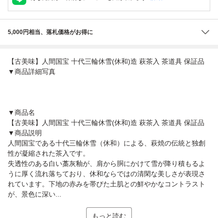
5,000円相当、落札価格がお得に
【古美味】人間国宝 十代三輪休雪(休和)造 萩茶入 茶道具 保証品
▼商品詳細写真
▼商品名
【古美味】人間国宝 十代三輪休雪(休和)造 萩茶入 茶道具 保証品
▼商品説明
人間国宝である十代三輪休雪（休和）による、萩焼の伝統と独創
性が凝縮された茶入です。
失透性のある白い藁灰釉が、肩から胴にかけて雪が降り積もるよ
うに厚く流れ落ちており、休和ならではの清閑な美しさが表現さ
れています。下地の赤みを帯びた土肌との鮮やかなコントラスト
が、景色に深い...
もっと読む