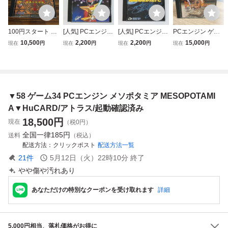
100円スタート 動
[人気] PCエンジン
[人気] PCエンジン
PCエンジン ゲー
作確認 PCエンジ
HuCARD サイバ
HuCARD スーパ
ムソフト ならず者
10,500
2,200
2,200
15,000
現在
円
現在
円
現在
円
現在
円
ン メソポタミア
ークロス☆ | ゲー
ースターソルジャ
戦略部隊 ブラッデ
アトラス HuCAR
ム R mY800x
ー☆ | ゲーム R m
ィウルフ HuCAR
D
Y799x
D
▼58 ゲーム34 PCエンジン メソポタミア MESOPOTAMI
A▼HuCARD/アトラス/起動確認済み
18,500
円
現在
（税0円）
全国一律
185円
送料
（税込）
配送方法
クリックポスト
配送方法一覧
21
件
5月12日（火）22時10分
終了
やや傷や汚れあり
あなただけの特別なクーポンを受け取れます
詳細
5,000円相当、落札価格がお得に