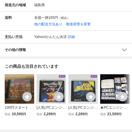
発送元の地域
福島県
送料
全国一律
185円
（税込）
他の配送方法あり、都道府県を変更
支払い方法
Yahoo!かんたん決済
詳細
その他の情報
この商品も注目されています
100円スタート 動
[人気] PCエンジン
[人気] PCエンジン
★PCエンジン 本
作確認 PCエンジ
HuCARD サイバ
HuCARD スーパ
体・ソフトまとめ
10,500
2,200
2,200
21,500
現在
円
現在
円
現在
円
現在
円
ン メソポタミア
ークロス☆ | ゲー
ースターソルジャ
HuCARD CDロム
アトラス HuCAR
ム R mY800x
ー☆ | ゲーム R m
ロム PI-TG10 桃鉄
D
Y799x
パックランド 等 _