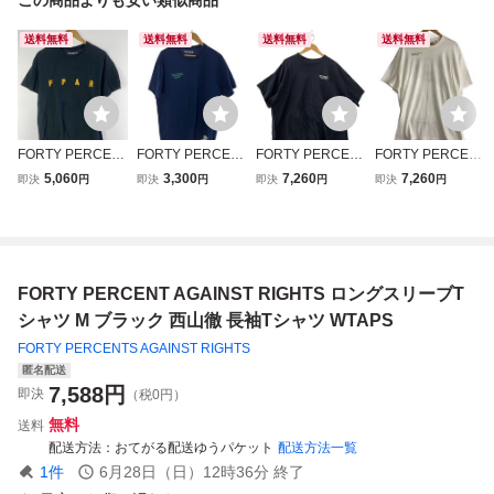
送料無料
送料無料
送料無料
送料無料
FORTY PERCEN
FORTY PERCEN
FORTY PERCEN
FORTY PERCEN
TS AGAINST RIG
TS AGAINST RIG
TS AGAINST RIG
TS AGAINST RIG
5,060
3,300
7,260
7,260
即決
円
即決
円
即決
円
即決
円
HTS◆Tシャツ/M/
HTS◆Tシャツ/L/
HTS◆Tシャツ/XL/
HTS◆Tシャツ/XL/
コットン/プリント
コットン//
コットン/BLK/無
コットン/WHT/無
地//
地//
FORTY PERCENT AGAINST RIGHTS ロングスリーブT
シャツ M ブラック 西山徹 長袖Tシャツ WTAPS
FORTY PERCENTS AGAINST RIGHTS
匿名配送
7,588
円
即決
（税0円）
無料
送料
配送方法
おてがる配送ゆうパケット
配送方法一覧
1
件
6月28日（日）12時36分
終了