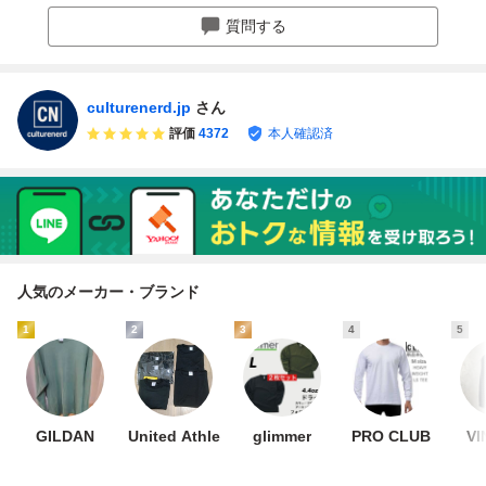
質問する
culturenerd.jp
さん
評価
4372
本人確認済
人気のメーカー・ブランド
1
2
3
4
5
GILDAN
United Athle
glimmer
PRO CLUB
VI