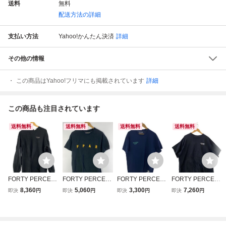
送料
無料
配送方法の詳細
支払い方法
Yahoo!かんたん決済
詳細
その他の情報
この商品はYahoo!フリマにも掲載されています
詳細
この商品も注目されています
送料無料
送料無料
送料無料
送料無料
FORTY PERCEN
FORTY PERCEN
FORTY PERCEN
FORTY PERCEN
TS AGAINST RIG
TS AGAINST RIG
TS AGAINST RIG
TS AGAINST RIG
8,360
5,060
3,300
7,260
即決
円
即決
円
即決
円
即決
円
HTS◆スウェット/
HTS◆Tシャツ/M/
HTS◆Tシャツ/L/
HTS◆Tシャツ/XL/
M/コットン/BLK/
コットン/プリント
コットン//
コットン/BLK/無
ロゴ//
地//