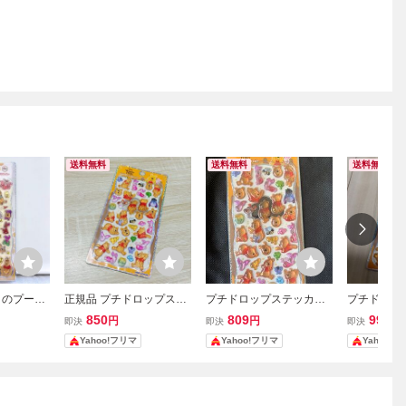
送料無料
送料無料
送料無料
まのプーさ
正規品 プチドロップステ
プチドロップステッカ
プチドロッ
念 プチドロ
ッカー プチドロ くまのプ
ー くまのプーさん プ
くまのプー
850
809
999
円
円
円
即決
即決
即決
 カミオジ
ーさん ディズニー カミオ
ーさん ディズニー
ー プーさん 
Yahoo!フリマ
Yahoo!フリマ
Yahoo!
ジャパン
ney カミ