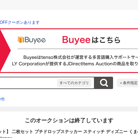
％OFFクーポンあります
すべてのカテゴリ
＋条件指定
の他
このオークションは終了しています
ット】 二枚セット プチドロップステッカー スティッチ ディズニー くま