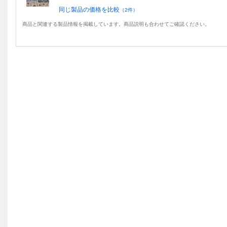
同じ製品の価格を比較
（
2
件）
商品と関連する製品情報を掲載しています。商品説明も合わせてご確認ください。