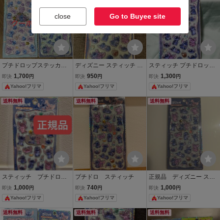
close
Go to Buyee site
プチドロップステッカー
ディズニー スティッチ プ
スティッチ プチドロップ
ディズニー スティッチ エ
チドロップステッカー シ
ステッカー Disney ディズ
1,700
950
1,300
即決
円
即決
円
即決
円
ンジェル プチドロ 正規
ール カミオジャパン
ニー カミオジャパン エン
Yahoo!フリマ
Yahoo!フリマ
Yahoo!フリマ
品
ジェル プチドロ シール
送料無料
送料無料
送料無料
スティッチ プチドロッ
プチドロ スティッチ
正規品 ディズニー ステ
プステッカー 正規品
ィッチ プチドロップステ
1,000
740
1,000
即決
円
即決
円
即決
円
ッカー カミオジャパン
Yahoo!フリマ
Yahoo!フリマ
Yahoo!フリマ
送料無料
送料無料
送料無料