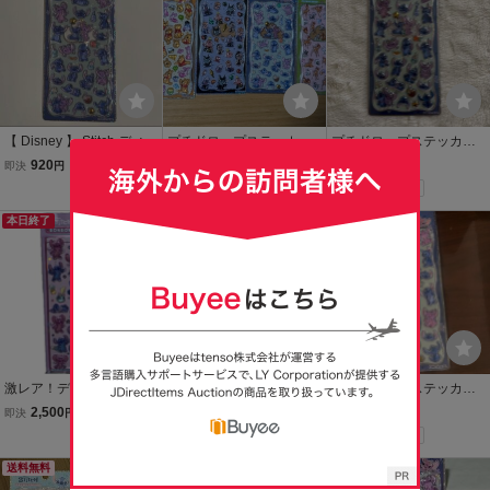
【 Disney 】 Stitch ディズ
プチドロップステッカー
プチドロップステッカー
ニー リロ＆スティッ
ディズニー スティッチ バ
スティッチ ディズニー プ
920
3,480
850
即決
円
現在
円
即決
円
チ スティッチ プチド
ンビ プーさん ビィラン
チドロ シール カミオジャ
Yahoo!フリマ
ロップステッカー シー
ズ シール プチドロ
パン Disney プチドロ エ
ル
ンジェル ディズニー
本日終了
送料無料
送料無料
激レア！ディズニー シー
【正規品】 プチドロッ
プチドロップステッカー
ル ボンボンドロップシー
プステッカー スティッ
スティッチ ディズニー 正
2,500
640
1,180
即決
円
現在
円
即決
円
ル リロアンドスティッチ
チ 新作 ディズニー
規品
Yahoo!フリマ
スティッチ&エンジェル S
8812055 正規品 STITC
送料無料
送料無料
送料無料
H ボンドロ