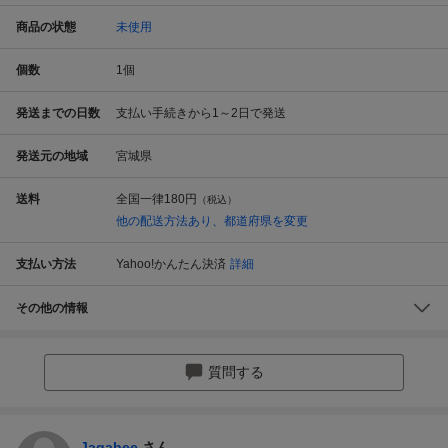
商品の状態
未使用
個数
1
個
発送までの日数
支払い手続きから1～2日で発送
発送元の地域
宮城県
送料
全国一律
180円
（税込）
他の配送方法あり、都道府県を変更
支払い方法
Yahoo!かんたん決済
詳細
その他の情報
質問する
Jagabee
さん