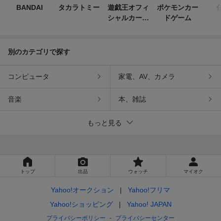
BANDAI
タカラトミー
遊戯王オフィ
ポケモンカー
シャルカード
ドゲーム
ゲーム デュエ
ルモンスター
ズ
別のカテゴリで探す
コンピュータ
家電、AV、カメラ
音楽
本、雑誌
もっと見る
トップ
出品
ウォッチ
マイオク
Yahoo!オークション
Yahoo!フリマ
Yahoo!ショッピング
Yahoo! JAPAN
プライバシーポリシー
プライバシーセンター