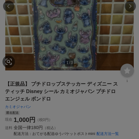
1
/
3
1
【正規品】 プチドロップステッカー ディズニー ス
ティッチ Disney シール カミオジャパン プチドロ
エンジェル ボンドロ
カミオジャパン
匿名配送
1,000
円
現在
（税0円）
全国一律
180円
送料
（税込）
配送方法
おてがる配送ゆうパケットポストmini
配送方法一覧