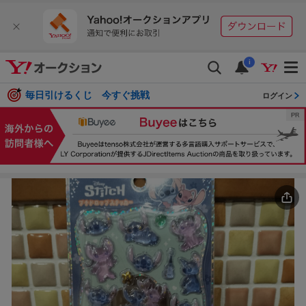
i
毎日引けるくじ 今すぐ挑戦
ログイン