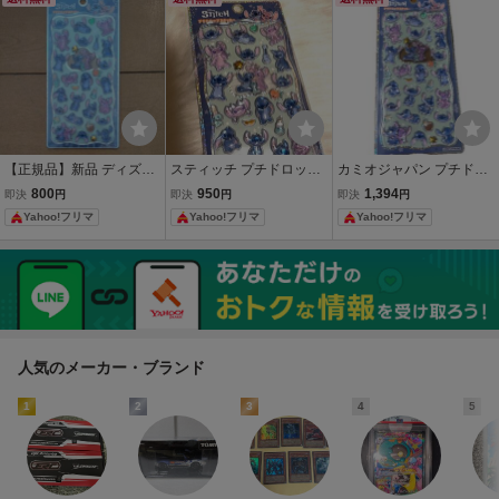
【正規品】新品 ディズニ
スティッチ プチドロップ
カミオジャパン プチドロ
ー スティッチ プチドロッ
ステッカー ディズニー 新
ップステッカー スティッ
800
950
1,394
即決
円
即決
円
即決
円
プステッカー カミオジャ
品 正規品 カミオジャパン
チ2 ディズニー シール
Yahoo!フリマ
Yahoo!フリマ
Yahoo!フリマ
パン
Disney シール プチドロ
人気のメーカー・ブランド
1
2
3
4
5