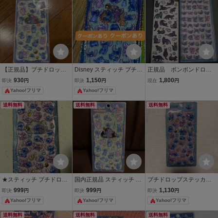
【正規品】プチドロップ
Disney スティッチ プチド
正規品 ボンボンドロッ
ステッカー スティッチ デ
ロップステッカー カミオ
プシール ミニ スティッ
930
1,150
1,800
即決
円
即決
円
現在
円
ィズニー プチドロ Disney
ジャパン
チ サンスター文具 ド
Yahoo!フリマ
Yahoo!フリマ
ロップドロップシール
ねこ
送料無料
送料無料
送料無料
★スティッチ プチドロッ
国内正規品 スティッチ デ
プチドロップステッカ
プ ステッカー ディズニー
ィズニー プチドロップス
ー ディズニー スティ
999
999
1,130
即決
円
即決
円
即決
円
ドロップシール ステッチ
テッカー エンジェル ボン
ッチ エンジェル カミ
Yahoo!フリマ
Yahoo!フリマ
Yahoo!フリマ
エンジェル カミオジャパ
ボンドロップシール カミ
オジャパン
ン Disney
オジャパン プチドロ
送料無料
送料無料
送料無料