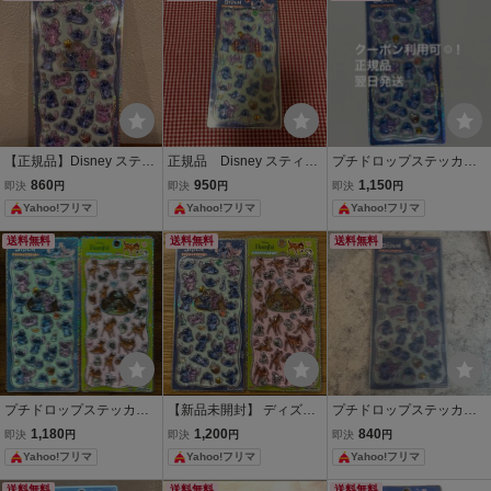
【正規品】Disney スティ
正規品 Disney スティッ
プチドロップステッカー
ッチ プチドロップステッ
チ プチドロップステッカ
スティッチ ディズニー プ
860
950
1,150
即決
円
即決
円
即決
円
カー シール カミオジャパ
ー シール カミオジャパン
チドロ Disney カミオジャ
Yahoo!フリマ
Yahoo!フリマ
Yahoo!フリマ
ン
パン エンジェル ボンボン
ドロップシール シール
送料無料
送料無料
送料無料
プチドロップステッカー
【新品未開封】 ディズニ
プチドロップステッカー
スティッチ バンビ ディズ
ー プチドロップステッカ
スティッチ Disney プチド
1,180
1,200
840
即決
円
即決
円
即決
円
ニー プチドロ
ー スティッチ バンビ プチ
ロ シール カミオジャパン
Yahoo!フリマ
Yahoo!フリマ
Yahoo!フリマ
ドロ
ディズニー エンジェル
正規品
送料無料
送料無料
送料無料