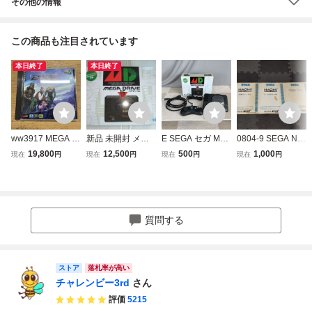
その他の情報
この商品も注目されています
本日終了
本日終了
ww3917 MEGA C
新品 未開封 メガ
E SEGA セガ ME
0804-9 SEGA NA
D アフターハルマ
ドライブ ミニ ME
GA DRIVE MINI メ
OMI 取扱説明書 /
19,800
12,500
500
1,000
現在
円
現在
円
現在
円
現在
円
ゲドン外伝 魔獣闘
GA FRIVE MD 16
ガドライブミニ H
アーケード ゲーム
将伝エクリプス
BIT BY SEGA メガ
AA-2520 16-BIT
取説 セガ ナオミ
ドライブソフト 4
ゲーム機 本体 コ
0+2タイトル内臓
ントローラー 箱付
セガ ゲーム
かわせみ
質問する
ストア
落札率が高い
チャレンビー3rd
さん
評価
5215