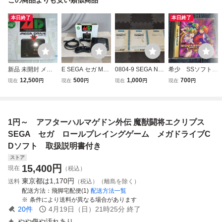
本日終了
本日終了
新品 未開封 メガ
E SEGA セガ ME
0804-9 SEGA NA
希少 SSソフト★
ドライブ ミニ ME
GA DRIVE MINI メ
OMI 取扱説明書 /
マジカルホッパー
12,500
500
1,000
700
現在
円
現在
円
現在
円
現在
円
GA FRIVE MD 16
ガドライブミニ H
アーケード ゲーム
ズ★アクション★
BIT BY SEGA メガ
AA-2520 16-BIT
取説 セガ ナオミ
セガサターン★SE
ドライブソフト 4
ゲーム機 本体 コ
GA SATURN★レ
0+2タイトル内臓
ントローラー 箱付
トロゲーム★説明
1円～ アフターハルマゲドン外伝 魔獣闘将エクリプス
セガ ゲーム
かわせみ
書付き★
SEGA セガ ロールプレイングゲーム メガドライブC
Dソフト 取扱説明書付き
ストア
15,400
円
現在
（税込）
東京都は
1,170円
送料
（税込）（離島を除く）
配送方法
飛脚宅配便(1)
配送方法一覧
条件により送料が異なる場合があります
20
件
4月19日（日）21時25分
終了
やや傷や汚れあり