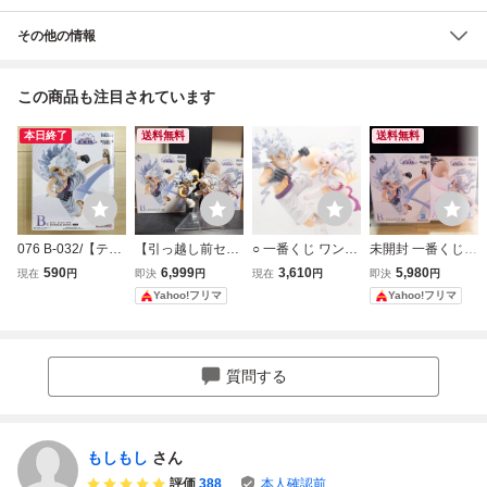
その他の情報
この商品も注目されています
本日終了
送料無料
送料無料
076 B-032/【テー
【引っ越し前セー
○ 一番くじ ワンピ
未開封 一番くじ
プ2度貼り品】一
ル】【美品】【お
ース 思い描く未来
ワンピース 思い描
590
6,999
3,610
5,980
現在
円
即決
円
現在
円
即決
円
番くじ ワンピース
まけ付き】一番く
A賞 ジュエリー・
く未来 ボニー ル
Yahoo!フリマ
Yahoo!フリマ
思い描く未来 B賞
じ ワンピース 思
ボニー B賞 モンキ
フィ ギア5 フィギ
モンキー・D・ル
い描く未来 A賞
ー・D・ルフィ ギ
ュア セット A賞 B
フィ ギア5 MAST
ボニー B賞 ルフ
ア5 フィギュア セ
賞
ERLISE EXPIECE
ィ ギア5 ニカ
ット 開封済み 箱
質問する
フィギュア
なし
もしもし
さん
評価
388
本人確認前