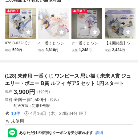
本日終了
本日終了
076 B-032/【テー
○ 一番くじ ワンピ
☆一番くじ ワンピ
【未開封品】ワン
プ2度貼り品】一
ース 思い描く未来
ース 思い描く未来
ピース 思い描く未
590
3,610
1,248
2,424
現在
円
現在
円
現在
円
現在
円
番くじ ワンピース
A賞 ジュエリー・
A賞 ジュエリー・
来 B賞 モンキー・
思い描く未来 B賞
ボニー B賞 モンキ
ボニー 一番自由な
D・ルフィ ギア5
モンキー・D・ル
ー・D・ルフィ ギ
未来 MASTERLIS
フィ ギア5 MAST
ア5 フィギュア セ
E EXPIECE 1
(128) 未使用 一番くじ ワンピース 思い描く未来 A賞 ジュ
ERLISE EXPIECE
ット 開封済み 箱
種 ☆現状未使用
フィギュア
なし
品
エリー・ボニー B賞 ルフィ ギア5 セット 1円スタート
3,900
円
現在
（税0円）
全国一律
1,500円
送料
（税込）
配送方法
定形外郵便
10
件
4月16日（木）22時34分
終了
未使用
あなただけの特別なクーポンを受け取れます
詳細