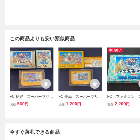
この商品よりも安い類似商品
本日終了
FC 良好 スーパーマリオ
FC 美品 スーパーマリオ
FC ファミコン 
ブラザーズ3 箱説付き
ブラザーズ 箱説付き
ーマリオブラザーズ
560
1,200
2,200
円
円
円
現在
現在
現在
説付
今すぐ落札できる商品