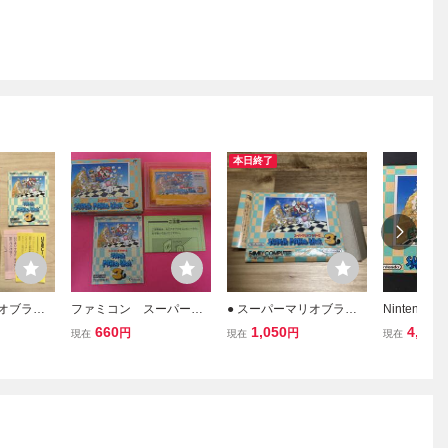
本日終了
リオブラザ
ファミコン スーパーマ
● スーパーマリオブラザ
Nintend
 FC 任天
リオブラザーズ３ 箱
ーズ3 ファミコン 箱の
ミリーコン
660
1,050
4,290
円
円
現在
現在
現在
一式
説明書付属
み
ーパーマリ
ソフト 
元箱付き②