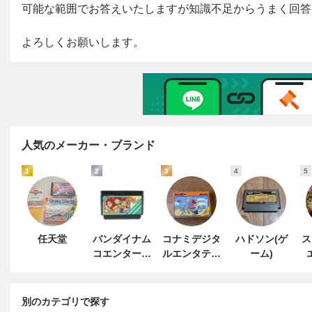
人気のメーカー・ブランド
1
2
3
4
5
任天堂
バンダイナム
コナミデジタ
ハドソン(ゲ
ス
コエンターテ
ルエンタテイ
ーム)
インメント
ンメント
別のカテゴリで探す