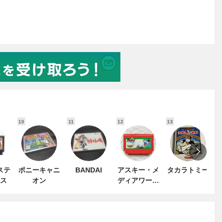
10
11
12
13
1
ステ
ポニーキャニ
BANDAI
アスキー・メ
タカラトミー
ス
オン
ディアワーク
ス