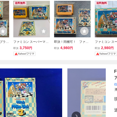
送料無料
送料無料
オブラザ
ファミコン スーパーマリ
即決！同梱可！ ファミ
ファミコン ス
付 フ
オブラザーズ3 箱説付き
コン スーパーマリオブ
オブラザーズ3
3,750
4,980
2,980
円
円
円
即決
即決
即決
HVC-UM
ラザーズ３ 箱・取扱説
任天堂
Yahoo!フリマ
Yahoo!フリマ
明書有り