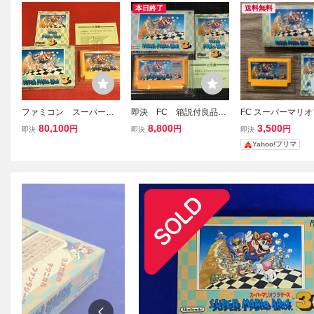
本日終了
送料無料
ファミコン スーパーマ
即決 FC 箱説付良品
FC スーパーマリ
リオブラザーズ３ 箱、
スーパーマリオブラザー
ーズ３ 箱説明書
80,100
8,800
3,500
円
円
円
即決
即決
即決
説明書付き 美品
ズ3 作動確認済 同梱可
ァミコン
Yahoo!フリマ