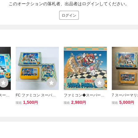
このオークションの落札者、出品者はログインしてください。
ログイン
スーパ
FC ファミコン スーパー
ファミコン◆スーパーマ
7 スーパーマ
3 箱
マリオブラザーズ３ ソフ
リオブラザーズ3（イタ
ーズ3 ファミコン
1,500
2,980
5,000
円
円
円
現在
現在
現在
ト 箱説付 起動確認済
ミ） 箱説付
堂 箱 説明書 