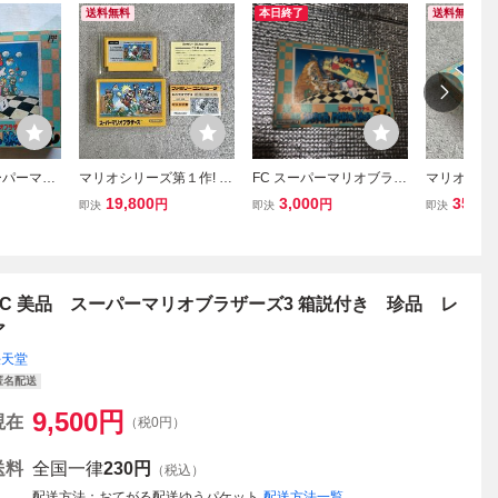
送料無料
本日終了
送料無料
ーパーマリ
マリオシリーズ第１作! 美
FC スーパーマリオブラザ
マリオシリ
 箱説付き
品 中期版 FFなしバーコー
ーズ3 箱説明書付属 難有
新品未使用 
19,800
3,000
35,00
円
円
即決
即決
即決
ドあり スーパーマリオ 箱
り ファミコン ファミリー
レア スー
説付き
コンピュータ 任天堂
ザーズ3
FC 美品 スーパーマリオブラザーズ3 箱説付き 珍品 レ
ア
任天堂
匿名配送
9,500
円
現在
（税0円）
送料
全国一律
230円
（税込）
配送方法
おてがる配送ゆうパケット
配送方法一覧