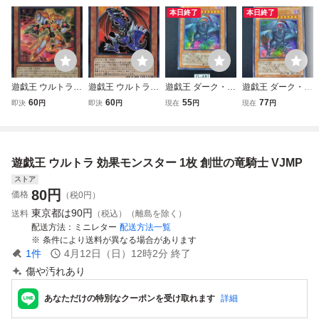
本日終了
本日終了
遊戯王 ウルトラ
遊戯王 ウルトラ
遊戯王 ダーク・シ
遊戯王 ダーク・シ
効果モンスター 1
効果モンスター 1
ムルグ VJMP ウル
ムルグ VJMP ウル
60
60
55
77
即決
円
即決
円
現在
円
現在
円
枚 コード・ジェネ
枚 ドラゴラド VJ
トラ レア UR 1枚
トラ レア UR 1枚
レーター VJMP
MP
シングル カード
シングル カード
デュエルモンスタ
デュエルモンスタ
ーズ KONAMI OC
ーズ KONAMI OC
遊戯王 ウルトラ 効果モンスター 1枚 創世の竜騎士 VJMP
G モンスター 効果
G モンスター 効果
デッキ パーツg48
デッキ パーツ
ストア
80
円
価格
（税0円）
東京都は
90円
送料
（税込）（離島を除く）
配送方法
ミニレター
配送方法一覧
条件により送料が異なる場合があります
1
件
4月12日（日）12時2分
終了
傷や汚れあり
あなただけの特別なクーポンを受け取れます
詳細