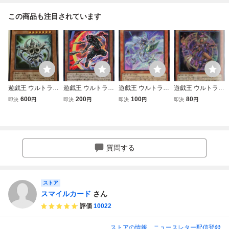
この商品も注目されています
遊戯王 ウルトラ
遊戯王 ウルトラ
遊戯王 ウルトラ
遊戯王 ウルトラ
効果モンスター 1
効果モンスター 1
効果モンスター 1
効果モンスター 1
600
200
100
80
即決
円
即決
円
即決
円
即決
円
枚 グリード・クエ
枚 シノビネクロ V
枚 クロニクル・マ
枚 幻想の見習い魔
ーサー VJMP
JMP
ジシャン VJMP
導師 VJMP
質問する
ストア
スマイルカード
さん
評価
10022
ストアの情報
ニュースレター配信登録