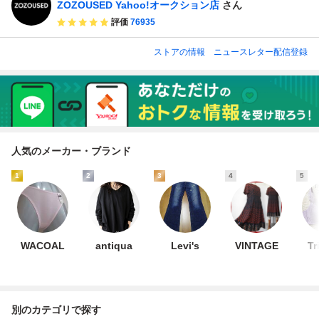
ZOZOUSED Yahoo!オークション店
さん
評価
76935
ストアの情報
ニュースレター配信登録
人気のメーカー・ブランド
1
2
3
4
5
WACOAL
antiqua
Levi's
VINTAGE
Tr
別のカテゴリで探す