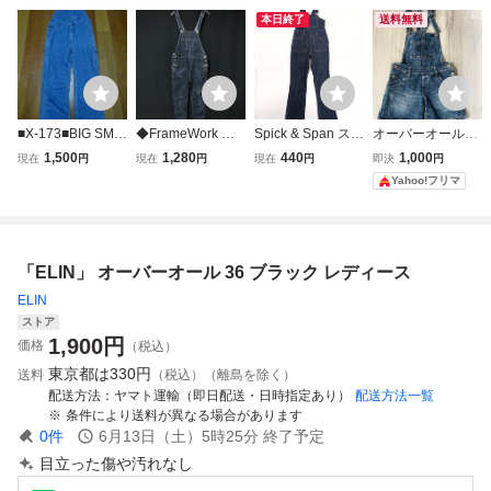
本日終了
送料無料
■X-173■BIG SMIT
◆FrameWork フ
Spick & Span スピ
オーバーオール
H デニムオーバ
レームワーク デニ
ックアンドスパン/
ショートパンツデ
1,500
1,280
440
1,000
現在
円
現在
円
現在
円
即決
円
ーオール サイズ
ム オーバーオール
デニムオーバーオ
ニム 36 サロペ
Yahoo!フリマ
36インチ
サロペット レデ
ール/36
ット
ィース サイズ36
「ELIN」 オーバーオール 36 ブラック レディース
ELIN
ストア
1,900
円
価格
（税込）
東京都は
330円
送料
（税込）（離島を除く）
配送方法
ヤマト運輸（即日配送・日時指定あり）
配送方法一覧
条件により送料が異なる場合があります
0
件
6月13日（土）5時25分
終了予定
目立った傷や汚れなし