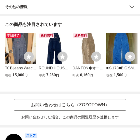
その他の情報
この商品も注目されています
本日終了
送料無料
送料無料
TCB jeans Wrecki
ROUND HOUSE
DANTON◆オーバ
■X-173■BIG SMIT
ng Crew Pants Ra
◆オーバーオール/
ーオール/36/コッ
H デニムオーバ
15,000
7,260
6,160
1,500
現在
円
即決
円
即決
円
現在
円
ndom HickoryStrip
36/コットン/IDG/
トン
ーオール サイズ
e サイズ36 オーバ
無地//
36インチ
ーオール ヒッコリ
ーストライプ
お問い合わせはこちら（ZOZOTOWN）
お問い合わせした場合、この商品の閲覧履歴を連携します
ストア