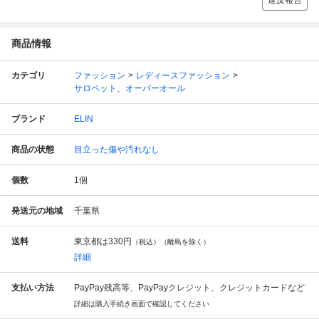
違反報告
商品情報
カテゴリ
ファッション
レディースファッション
サロペット、オーバーオール
ブランド
ELIN
商品の状態
目立った傷や汚れなし
個数
1
個
発送元の地域
千葉県
送料
東京都は
330円
（税込）（離島を除く）
詳細
支払い方法
PayPay残高等、PayPayクレジット、クレジットカードなど
詳細は購入手続き画面で確認してください