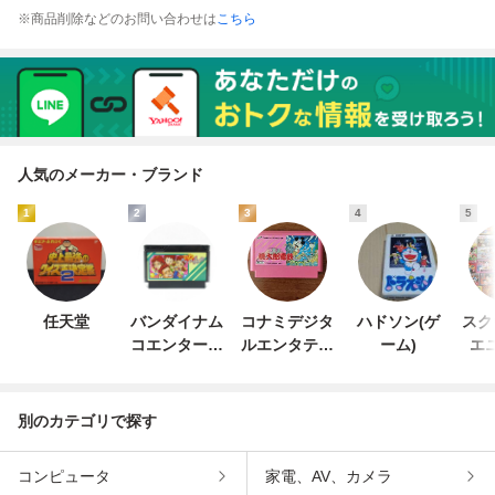
※商品削除などのお問い合わせは
こちら
人気のメーカー・ブランド
1
2
3
4
5
任天堂
バンダイナム
コナミデジタ
ハドソン(ゲ
スク
コエンターテ
ルエンタテイ
ーム)
エ
インメント
ンメント
別のカテゴリで探す
コンピュータ
家電、AV、カメラ