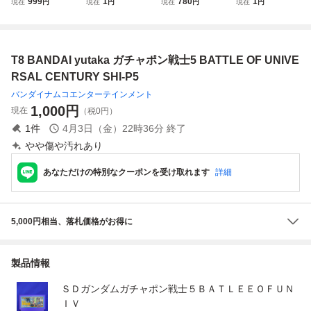
999
1
780
1
現在
円
現在
円
現在
円
現在
円
SAL CENTURY S
「一番くじ ワンピ
ット アムロ シャ
OBILE SUIT IN AC
AGA C賞 エフェク
ース The Greatest
ア ノーマルスーツ
TION!! NRX-044
トーン 動作未確認
Battle～偉大なる
連邦軍 ガチャポン
アッシマー ASSHI
航路へ～」A賞 モ
ガチャガチャ ガシ
MAR 機動戦士Zガ
T8 BANDAI yutaka ガチャポン戦士5 BATTLE OF UNIVE
ンキー・D・ルフ
ャ 検）ミニソフビ
ンダム 変形ギミッ
ィ ※未開封
ク
RSAL CENTURY SHI-P5
バンダイナムコエンターテインメント
1,000
円
現在
（税0円）
1
件
4月3日（金）22時36分
終了
やや傷や汚れあり
あなただけの特別なクーポンを受け取れます
詳細
5,000円相当、落札価格がお得に
製品情報
ＳＤガンダムガチャポン戦士５ＢＡＴＬＥＥＯＦＵＮ
ＩＶ