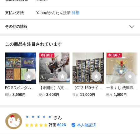
支払い方法
Yahoo!かんたん決済
詳細
その他の情報
この商品も注目されています
本日終了
本日終了
FC SDガンダムガ
【未開封】A賞 ν
【C13 160サイズ
一番くじ 機動戦士
チャポン戦士5 バ
ガンダム BUSTIS
×4+140×1】全て
ガンダム UNIVER
3,990
3,608
11,000
1,000
即決
円
現在
円
現在
円
現在
円
トル オブ ユニバ
AN 一番くじ 機動
未組立・未開封保
SAL CENTURY S
ーサルセンチュリ
戦士ガンダム UNI
証 バンダイ 機動
AGA D賞 MSヘッ
ー BATTLE OF U
VERSAL CENTU
戦士ガンダム HG
ドマグネット ZZ
NIVERSAL CENT
RY SAGA
UNIVERSAL CEN
ガンダム
＊ ＊ ＊ ＊ ＊
さん
URY ファミコン
TURY 100個/ ガン
評価
6026
本人確認済
ソフト 箱説ハガ
プラ 大量 まとめ
キ付き
て 1円