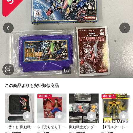
1
/
7
この商品よりも安い類似商品
本日終了
本日終了
一番くじ 機動戦士
＄【売り切り】BA
機動戦士ガンダム
【1円スタート/未
ガンダム UNIVER
NDAI SPIRITS
まちぼうけ ３個セ
使用】 BANDAI M