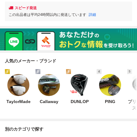
スピード発送
この出品者は平均24時間以内に発送しています
詳細
人気のメーカー・ブランド
1
2
3
4
5
TaylorMade
Callaway
DUNLOP
PING
ブリ
ス
別のカテゴリで探す