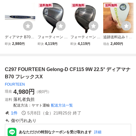
送料無料
送料無料
送料無料
ディアマナ B70｜
フォーティーン G
フォーティーン G
追跡送料込み！FO
39.5インチ (フェ
elong D CF 115 5
elong D CF 115 3
URTEEN Gelong
2,980
4,119
4,119
2,400
即決
円
即決
円
即決
円
現在
円
アウェイウッド用)
W フェアウェイウ
W フェアウェイウ
D フォーティーン
フレックス：X｜
ッド FW フレック
ッド FW フレック
6W FW用 23° フェ
★2商品以上ご購
スSR
スR
アウェイウッド用
入で全て送料無料
純正ヘッドカバー
C297 FOURTEEN Gelong-D CF115 9W 22.5° ディアマナ
★ DIAMANA FW
用
B70 フレックスX
FOURTEEN
4,980
円
現在
（税0円）
落札者負担
送料
配送方法
ヤマト運輸
配送方法一覧
1
件
5月8日（金）21時25分
終了
傷や汚れあり
あなただけの特別なクーポンを受け取れます
詳細