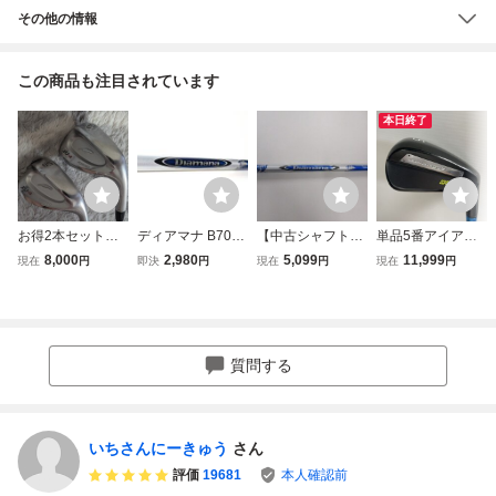
その他の情報
この商品も注目されています
本日終了
お得2本セット F
ディアマナ B70｜
【中古シャフト】
単品5番アイアン
OURTEEN（フォ
39.5インチ (フェ
ディアマナB 三菱
FOURTEEN GEL
8,000
2,980
5,099
11,999
現在
円
即決
円
現在
円
現在
円
ーティーン）ウェ
アウェイウッド用)
レイヨン Diaman
ONG D IX-001 #5
ッジ DJ-4 52°&5
フレックス：X｜
a B50 Xフレック
DYNAMIC GOLD
8°
★2商品以上ご購
ス 44.5inch テー
120 S200 フォー
入で全て送料無料
ラーメイドドライ
ティーン ゲロング
★ DIAMANA FW
バー用スリーブ付
ダイナミックゴー
質問する
用
き (桜店)
ルド DG 番3328
いちさんにーきゅう
さん
評価
19681
本人確認前