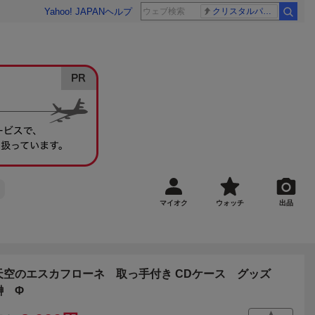
Yahoo! JAPAN
ヘルプ
クリスタルパレス 冨安健洋
マイオク
ウォッチ
出品
天空のエスカフローネ 取っ手付き CDケース グッズ
鰰 Φ