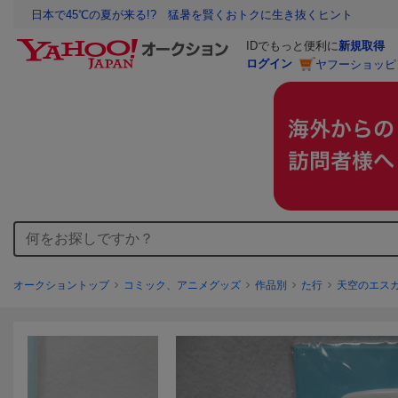
日本で45℃の夏が来る!? 猛暑を賢くおトクに生き抜くヒント
IDでもっと便利に
新規取得
ログイン
ヤフーショッピ
オークショントップ
コミック、アニメグッズ
作品別
た行
天空のエス