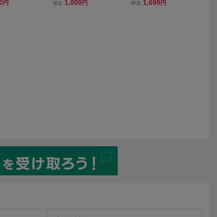
 グッズ 特典セ
木製スタンプセット 缶ケ
ル/園庭の守人/ジブリ/天空
0
1,000
1,699
円
円
円
現在
即決
Sソフト モバフ
ース入り リンネル付録 MO
の城ラピュタ/ロボット兵/
カード CD ポ
OMIN！ムーミン展限定 ス
ジブリ/グッズ/ハンドタオ
他 保管品 現状
クラップブック シャープ
ル/シータ/パズー/アニメ
ナー付色鉛筆