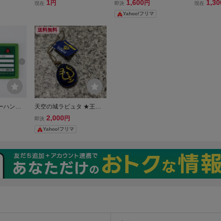
クリルスタ
ィ ティッシュケース ティ
レーディングアクリルスタ
とめ売り
1
1,600
1,30
円
円
現在
即決
現在
er. 神
ッシュカバー 含む ストラ
ンド ミニキャラver. バ
ット D
Yahoo!フリマ
ップ 他 グッズ 計8点 セッ
ァン・ファーネル
ロフォト
ト
スター 
送料無料
品
ーハンタ
天空の城ラピュタ ★王の
ケース ゴ
飛行石◆ラピュタ 飛行石
2,000
円
即決
 ヒソカ H
ホルダー ストラップ キ
Yahoo!フリマ
ER グラニ
ーホルダー コスプレ どん
ル tシャツ
ぐり共和国 公式グッズ ジ
ブリ