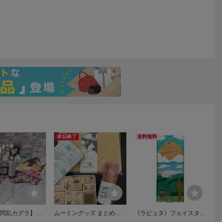
本日終了
送料無料
8【閃乱カグラ】ま
ムーミングッズ まとめて
《ラピュタ》フェイスタオ