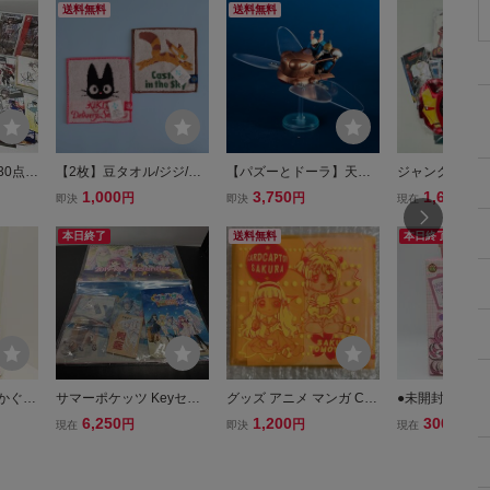
送料無料
送料無料
30点
【2枚】豆タオル/ジジ/キ
【パズーとドーラ】天空
ジャンク マーベ
ブロマ
ツネリス/ジブリ/セット/
の城ラピュタ/フラップタ
EL 缶バッジ ピ
1,000
3,750
1,628
円
円
円
即決
即決
現在
フト+
ハンカチ/ミニタオル/魔女
ーがいっぱいコレクショ
ホルダー パスケ
_T_V
の宅急便/天空の城ラピュ
ン/ぱずー/どーら/ジブリ/
コット等 ヴェノ
本日終了
送料無料
本日終了
タ/小学生/ハンドタオル/
ポーズ/どんぐり共和国/フ
ンマン他 グッズ
グッズ/アニメ
ィギュア/グッズ
セット
超かぐや
サマーポケッツ Keyセッ
グッズ アニメ マンガ CL
●未開封？ BAN
ッズ
ト Summer Pockets サ
AMP カードキャプターさ
バンプレスト 
6,250
1,200
300
円
円
円
現在
即決
現在
リー ア
マポケ カレンダー 本 CD
くら ビニール製 CD収納
ツインズ DX 
 CD
キーホルダー 絵馬 アニ
ケース 新古品 未使用品
見みずほ 63cm×
 現状品
メ グッズ 未使用品
当時物 CCさくら 木之本
ローケース プラ