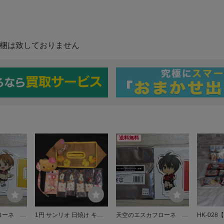
送料無料
ローネ ト
1円 サンリオ 日焼け キテ
天空のエスカフローネ ト
HK-02