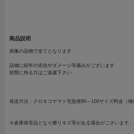
ニョロ【IN
ュア/グッズ
自宅保管品
商品説明