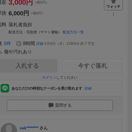
3,000
円
現在
（税0円）
6,000
円
即決
（税0円）
1
送料
落札者負担
配送方法
宅急便（ヤマト運輸）
配送方法一覧
0
件
8時間
詳細
8月6日（木）21時4分
終了予定
傷や汚れあり
入札する
今すぐ落札
ログイン
してください
あなただけの特別なクーポンを受け取れます
詳細
質問する
sak********
さん