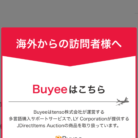
桜 大道寺知世 レア
ズ