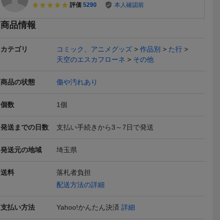
評価
5290
本人確認前
本日終了
送料無料
商品情報
カテゴリ
コミック、アニメグッズ
作品別
た行
天空のエスカフローネ
その他
ル MARV
FGO など グッズ 男性声
アニメ TYPEMOON Fate
2012年 サ
商品の状態
傷や汚れあり
ンズ キー
優 ドラマCD まとめ売り
フェイト FGO 藤丸立香は
KITTY ハ
1
594
500
円
円
円
現在
現在
即決
ース マス
セット xtoy
わからない くじ ポートレ
ィ顔型 まつ
ム アイア
ートカード20枚以上 Aim
ク 未使用品
個数
1
個
送料無料
送料無料
 まとめ
er CD 等 グッズセッ
ッズ コスメ
発送までの日数
支払い手続きから3～7日で発送
発送元の地域
埼玉県
送料
落札者負担
PRESTO
初音ミク■パスケース(シ
【シャルルとルイ】天空
イブラヒム 
配送方法の詳細
おねがい☆
ークレット)■CD 特典■グ
の城ラピュタ/フラップタ
使用未開封
2,700
3,750
21
円
円
円
即決
即決
現在
枕カバー 風
ッズ■送料無料
ーがいっぱいコレクショ
ァッショング
43cm ピ
ン/ドーラ一家/ジブリ/ポ
955
支払い方法
Yahoo!かんたん決済
詳細
イズ グッ
ーズ/どんぐり共和国/フィ