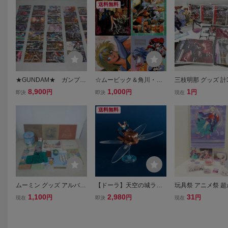
送料無料
★GUNDAM★ ガンプラ
☆ムービック＆角川・天
三枝明那 グッズ 計
パッケージアートグミ4
空のエスカフローネ：銀
アクリルスタンド+
8,900
1,000
1
円
円
円
即決
即決
現在
付属カード 全33種セット
河お嬢様伝説ユナ：魔獣
イド+ウィンターギ
戦士ルナヴァルガー・下
CD など にじさんじ
送料無料
敷き４点・当時モノアニ
0825
メグッズ・結城信輝
ムーミン グッズ アルバ
【ドーラ】天空の城ラピ
玩具祭 アニメ祭 
ム/タオル/レコード/CD/ペ
ュタ/フラップターがいっ
姫！ 月見ヤチヨ グ
1,100
2,980
31
円
円
円
現在
即決
現在
ンケース/パズル 等 まと
ぱいコレクション/ドーラ
おまとめ タペスト
めてセット Moomin スナ
一家/どーら/ジブリ/ポー
クスタ キーホルダー
フキン/リトルミイ/ニョロ
ズ/どんぐり共和国/フィギ
Otogibanashi 他