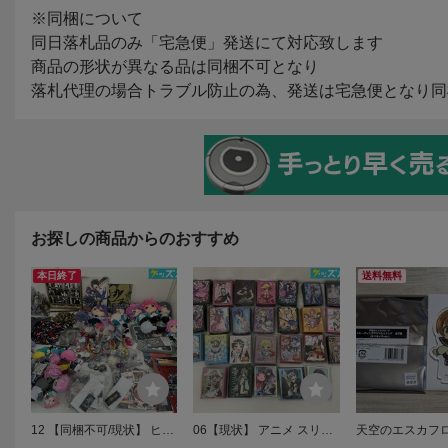
お探しの商品からのおすすめ
本日終了
送料無料
12 【同梱不可/現状】 ヒプ
06【現状】 アニメ スリー
天空のエスカフ