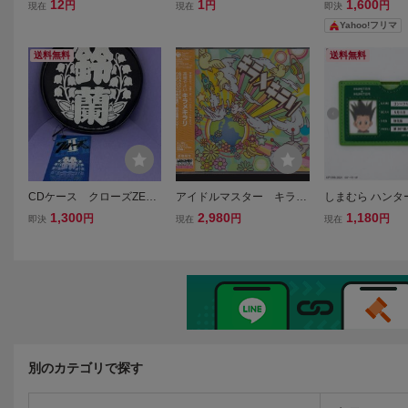
ノシスマイク グッズ まと
ブケース グッズ まとめ売
レーディングア
12
1
1,600
円
円
円
現在
現在
即決
め売り ぬいぐるみ マスコ
り のんのんびより、傷物
ンド ミニキャラv
Yahoo!フリマ
ット CD 缶バッジ アクリ
語 他
崎ひとみ
ルスタンド 他 /ヒプマイ
送料無料
送料無料
CDケース クローズZER
アイドルマスター キラメ
しまむら ハンタ
O II 鈴蘭・鳳仙 CDケー
キラリ CDケース 未開
ー コラボ カード
1,300
2,980
1,180
円
円
円
即決
現在
現在
スクローズZERO II ２個セ
封
ン グッズ キルア
ット クローズZERO II C
UNTER×HUNT
DケースD賞
フ チャーム タオ
フィギュア
別のカテゴリで探す