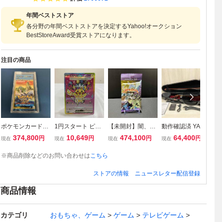
年間ベストストア
各分野の年間ベストストアを決定するYahoo!オークション
BestStoreAward受賞ストアになります。
注目の商品
ポケモンカードe
1円スタート ピカ
【未開封】闇、そ
動作確認済 YAMA
【
拡張パック 第3
チュウex(234/19
してひかりへ… 1
HA YSV104 サイ
し
374,800
10,649
474,100
64,400
円
円
円
円
現在
現在
現在
現在
現
弾 海からの風
3) SAR ポケモン
パック ポケモンカ
レントバイオリン
パ
未開封
カードゲーム
ードneo ①
ー
※商品削除などのお問い合わせは
こちら
ストアの情報
ニュースレター配信登録
商品情報
カテゴリ
おもちゃ、ゲーム
ゲーム
テレビゲーム