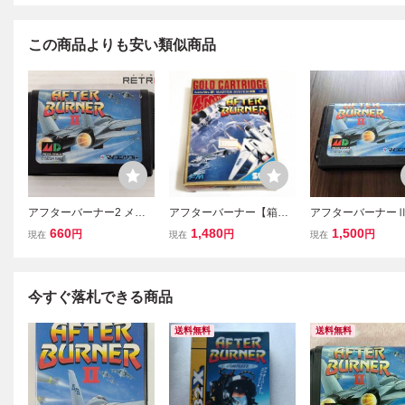
この商品よりも安い類似商品
アフターバーナー2 メガ
アフターバーナー【箱・
アフターバーナー
ドライブ MD
説明書付き】※動作確認
ガドライブ AFTE
660
1,480
1,500
円
円
円
現在
現在
現在
済・清掃済 ４本まで同梱
NER Ⅱ MD MEG
可 セガ マークⅢ
VE
今すぐ落札できる商品
送料無料
送料無料