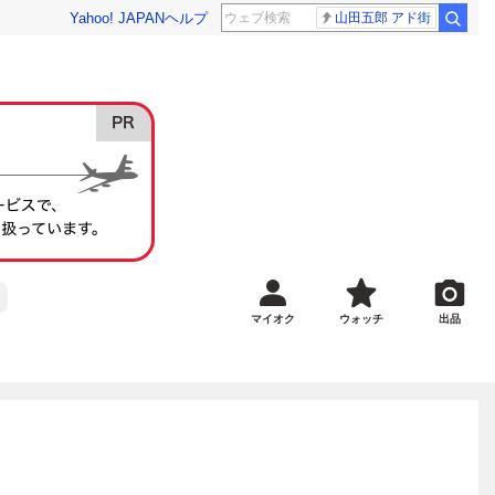
Yahoo! JAPAN
ヘルプ
山田五郎 アド街
マイオク
ウォッチ
出品