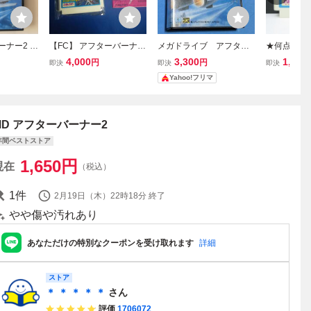
ーナー2 A
【FC】 アフターバーナ
メガドライブ アフター
★何点でも
 II ★ メガ
ー 箱・説明書付き
バーナーⅡ
★ アフター
4,000
3,300
1,280
円
円
即決
即決
即決
rive
ミコン ツ1
Yahoo!フリマ
ソフト 動
MD アフターバーナー2
年間ベストストア
1,650
円
現在
（税込）
1
件
2月19日（木）22時18分
終了
やや傷や汚れあり
あなただけの特別なクーポンを受け取れます
詳細
ストア
＊ ＊ ＊ ＊ ＊
さん
評価
1706072