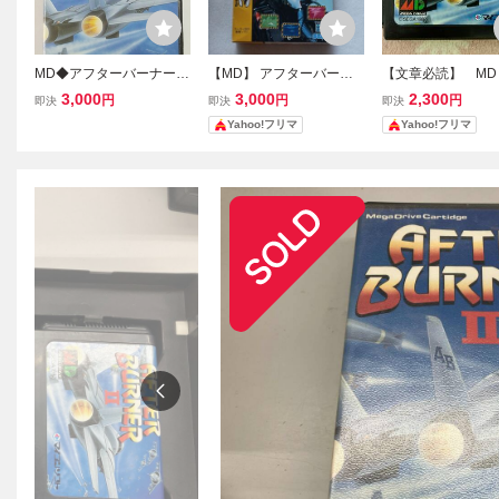
MD◆アフターバーナーⅡ
【MD】 アフターバーナ
【文章必読】 MD
◆箱説あり
ー コンプリート 【32X】
ターバーナーII
3,000
3,000
2,300
円
円
円
即決
即決
即決
箱のみ
Yahoo!フリマ
Yahoo!フリマ