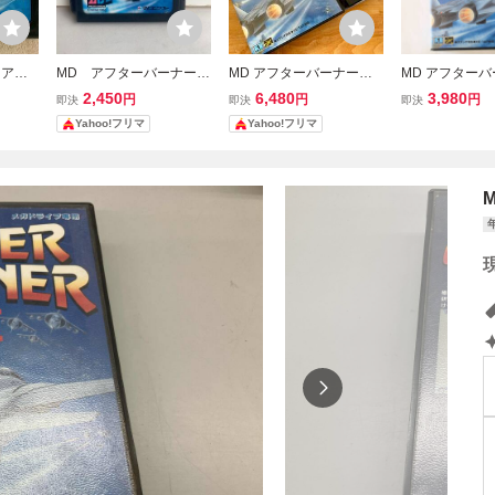
 アフ
MD アフターバーナー2
MD アフターバーナーⅡ
MD アフターバ
ソフトのみ MD2505
AFTER BVRNERⅡ SEG
FTER BURNER
2,450
6,480
3,980
円
円
円
即決
即決
即決
A 国内正規品
ドライブ Mega D
Yahoo!フリマ
Yahoo!フリマ