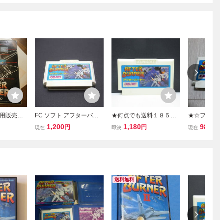
用販売促
FC ソフト アフターバー
★何点でも送料１８５円
★☆ファ
イズ X6
ナー
★ アフターバーナー ファ
アフターバ
1,200
1,180
980
円
円
円
現在
即決
現在
BURNER
ミコン チ46レ即発送 FC
ー 未貼
ソフト 動作確認済み
送料無料