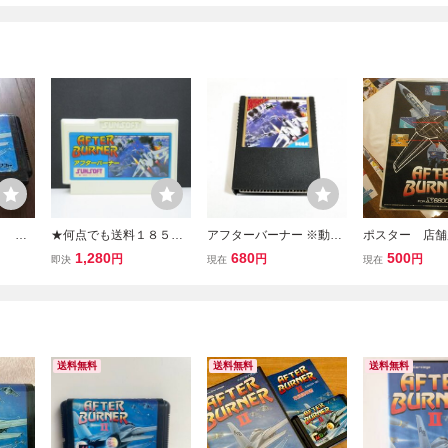
Ⅱ メ
★何点でも送料１８５円
アフターバーナー ※動作
ポスター 店舗
RBUR
★ アフターバーナー ファ
確認済・清掃済 ４本まで
進ポスターB1サ
1,280
680
500
円
円
円
即決
現在
現在
ADRI
ミコン ツ13レ即発送 FC
同梱可 セガ マークⅢ
8000 AETER 
ソフト 動作確認済み
アフターバーナ
り付け
送料無料
送料無料
送料無料