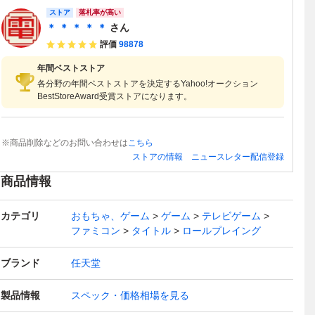
ストア
落札率が高い
＊ ＊ ＊ ＊ ＊
さん
評価
98878
年間ベストストア
各分野の年間ベストストアを決定するYahoo!オークション
BestStoreAward受賞ストアになります。
※商品削除などのお問い合わせは
こちら
ストアの情報
ニュースレター配信登録
商品情報
カテゴリ
おもちゃ、ゲーム
ゲーム
テレビゲーム
ファミコン
タイトル
ロールプレイング
ブランド
任天堂
製品情報
スペック・価格相場を見る