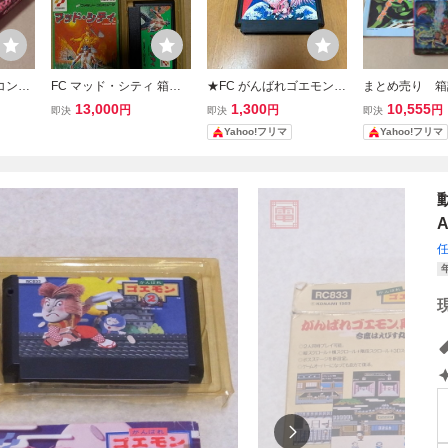
コング
FC マッド・シティ 箱説
★FC がんばれゴエモン
まとめ売り 
パン
付き ファミコン KONAMI
からくり道中/がんばれゴ
月風魔伝 裏マ
13,000
1,300
10,555
円
円
円
即決
即決
即決
コナミ
エモン2 2本セット★KON
ル KONAMI
Yahoo!フリマ
Yahoo!フリマ
レトロ
AMI コナミ ファミコン
ン FC 攻略
ソフト
ロゲーム コナ