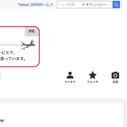
Yahoo! JAPAN
ヘルプ
ギランバレー症候群
マイオク
ウォッチ
出品
PP