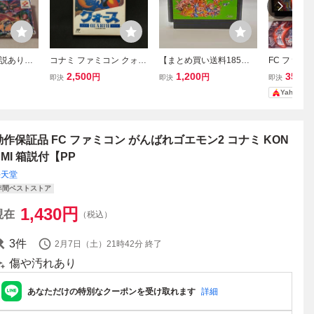
箱説あり
コナミ ファミコン クォー
【まとめ買い送料185円
FC ファミ
ニュア
ス QUARTH 箱 取扱説明
のみ】コナミ ワイワイワ
ライシスフォ
2,500
1,200
35,00
円
円
即決
即決
即決
 ファミコ
書 ハガキ チラシ付き KO
ールド KONAMI RC825
MI コナミ
Yahoo!
本 レト
NAMI (08018米
ファミコン FC カセット
き
ミ
のみ 動作確認済み
動作保証品 FC ファミコン がんばれゴエモン2 コナミ KON
AMI 箱説付【PP
任天堂
年間ベストストア
1,430
円
現在
（税込）
3
件
2月7日（土）21時42分
終了
傷や汚れあり
あなただけの特別なクーポンを受け取れます
詳細