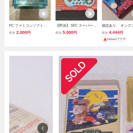
FC ファミコンソフト 沙
【即決】 SFC スーパーフ
箱説あり キング
羅曼蛇 サラマンダ クリア
ァミコン 必殺コマンドコ
2 怒りのメガトン
2,000
5,000
4,444
円
円
円
即決
即決
即決
ソフト KONAMI コナミ
ントローラー RU009 コ
チ KONAMI 
Yahoo!フリマ
ナミ KONAMI 箱付 おそら
FC ファミコン 
く未使用品
ゲーム