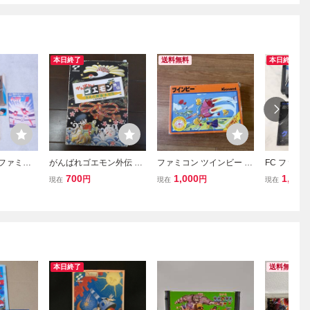
本日終了
送料無料
本日終了
 ファミコ
がんばれゴエモン外伝 き
ファミコン ツインビー K
FC ファミ
I スーパ
えた黄金キセル ファミコ
onami 箱説付 FC レトロ
ウス 取扱説
700
1,000
1,125
円
円
現在
現在
現在
 箱説付
ンソフト コナミ 当時
ゲーム
未確認 現状
物 レア FC 箱あり
NAMI RC
ング レトロ
管理B下段
本日終了
送料無料