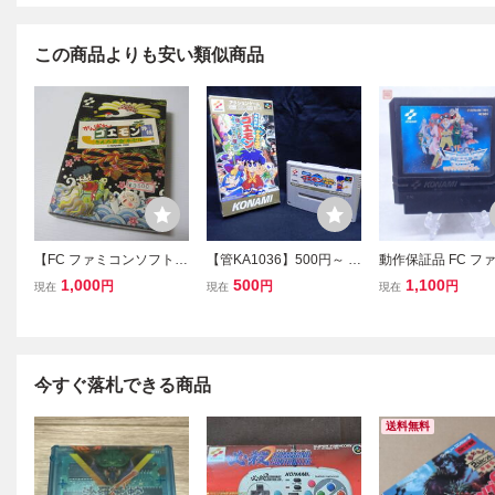
この商品よりも安い類似商品
【FC ファミコンソフト】
【管KA1036】500円～ S
動作保証品 FC フ
がんばれゴエモン外伝 き
FC KONAMI コナミ がん
ン ラグランジュポ
1,000
500
1,100
円
円
円
現在
現在
現在
えた黄金キセル 箱・説
ばれゴエモン きらきら道
【PP
明書付 動作確認済 / コナ
中 箱付き 起動確認済 ス
ミ
ーパーファミコンソフト
今すぐ落札できる商品
送料無料