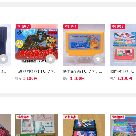
本日終了
本日終了
本日終了
ァミコ
【新品同様品】FC ファミ
動作保証品 FC ファミコ
動作保証品 FC
イント
コンソフト キングコング
ン 獣王記【PP
ン キャプテン翼I
1,100
1,100
1,100
円
円
円
現在
現在
現在
2 怒りのメガトンパンチ
ーストライカー
コナミ KONAMI 1円スタ
【PP
ート 当時物 蔵出し品
送料無料
送料無料
送料無料