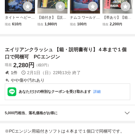
タイトー ヘビーユ
【箱付き】【説明
ナムコ ワールドサ
【帯あり】【箱付
ニット PCエンジ
書付き】 Hu 魔境
ーキット PCエン
き】【説明書付
610
1,980
100
2,200
現在
円
現在
円
現在
円
現在
円
ン HuCARD 箱、
伝説 HuCARD P
ジン HuCARD 箱
き】 SCD ドラゴ
説明書、アンケー
Cエンジン ビク
説明書つき
ンナイト2 PCエン
ト葉書つき
ター
ジン NECアベニ
ュー
エイリアンクラッシュ 【箱・説明書有り】４本まで１個
口で同梱可 PCエンジン
2,280
円
現在
（税0円）
1
件
2月1日（日）22時13分
終了
やや傷や汚れあり
あなただけの特別なクーポンを受け取れます
詳細
5,000円相当、落札価格がお得に
※PCエンジン用箱付きソフトは４本まで１個口で同梱可です。