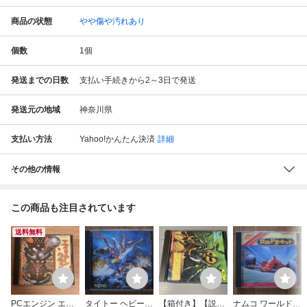
商品の状態
やや傷や汚れあり
個数
1
個
発送までの日数
支払い手続きから2～3日で発送
発送元の地域
神奈川県
支払い方法
Yahoo!かんたん決済
詳細
その他の情報
この商品も注目されています
送料無料
PCエンジン エイ
タイトー ヘビーユ
【箱付き】【説明
ナムコ ワールドサ