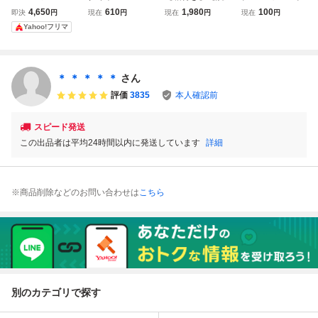
リアンクラッシュ
ニット PCエンジ
書付き】 Hu 魔境
ーキット PCエン
4,650
610
1,980
100
即決
円
現在
円
現在
円
現在
円
HuCARD ケー
ン HuCARD 箱、
伝説 HuCARD P
ジン HuCARD 箱
Yahoo!フリマ
ス・説明書付
説明書、アンケー
Cエンジン ビク
説明書つき
ト葉書つき
ター
＊ ＊ ＊ ＊ ＊
さん
評価
3835
本人確認前
スピード発送
この出品者は平均24時間以内に発送しています
詳細
※商品削除などのお問い合わせは
こちら
別のカテゴリで探す