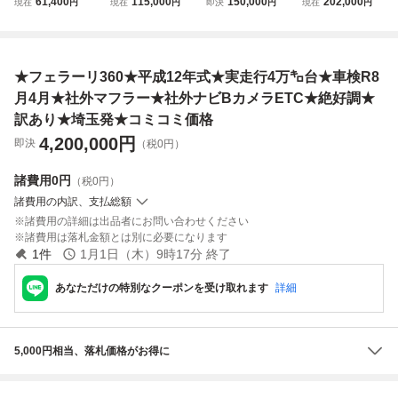
61,400
115,000
150,000
202,000
現在
円
現在
円
即決
円
現在
円
60系/クーパーク
24年3月 車検R8年
検 令和10年3月
ビートルデザイン/
ロスオーバー/低走
10月 97000キロ
フルセグ ナビ バ
ターボ車/革調シー
行5万㎞台/ナビ,D
ナビ TV ETC スペ
ックカメラ ETC
ト/ナビ.DTV＆DV
TV＆DVD走行中
アキー プリップダ
乗って帰れま
D再生走行中可,B
★フェラーリ360★平成12年式★実走行4万㌔台★車検R8
可能,BT,Bカメラ/1
ウンモニター バッ
す 埼玉志木朝
T,Bカメラ/前後ド
8inバリ山/機関絶
クカメラ
霞 諸費用なしで
ラレコ/機関絶好調
月4月★社外マフラー★社外ナビBカメラETC★絶好調★
好調
す
訳あり★埼玉発★コミコミ価格
4,200,000
円
即決
（税0円）
諸費用
0円
（税0円）
諸費用の内訳、支払総額
諸費用の詳細は出品者にお問い合わせください
諸費用は落札金額とは別に必要になります
1
件
1月1日（木）9時17分
終了
あなただけの特別なクーポンを受け取れます
詳細
5,000円相当、落札価格がお得に