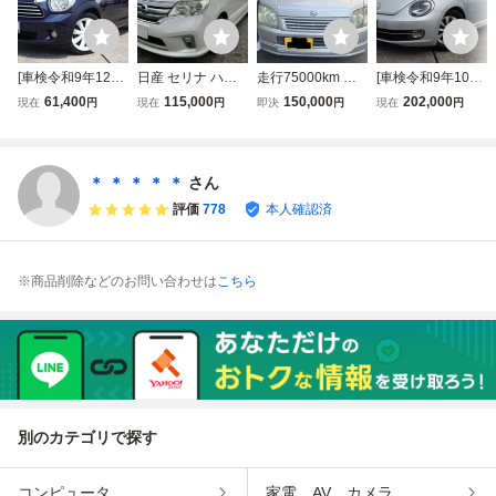
[車検令和9年12月
日産 セリナ ハイ
走行75000km ワ
[車検令和9年10月
8日]超極上美車/R
ウェイスター 平成
ゴンR H14 車
1日]極上美車/ザ・
61,400
115,000
150,000
202,000
現在
円
現在
円
即決
円
現在
円
60系/クーパーク
24年3月 車検R8年
検 令和10年3月
ビートルデザイン/
ロスオーバー/低走
10月 97000キロ
フルセグ ナビ バ
ターボ車/革調シー
行5万㎞台/ナビ,D
ナビ TV ETC スペ
ックカメラ ETC
ト/ナビ.DTV＆DV
TV＆DVD走行中
アキー プリップダ
乗って帰れま
D再生走行中可,B
＊ ＊ ＊ ＊ ＊
さん
可能,BT,Bカメラ/1
ウンモニター バッ
す 埼玉志木朝
T,Bカメラ/前後ド
評価
778
本人確認済
8inバリ山/機関絶
クカメラ
霞 諸費用なしで
ラレコ/機関絶好調
好調
す
※商品削除などのお問い合わせは
こちら
別のカテゴリで探す
コンピュータ
家電、AV、カメラ