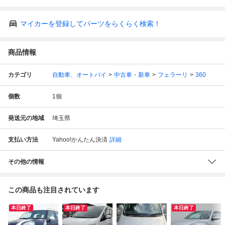
マイカーを登録してパーツをらくらく検索！
商品情報
カテゴリ
自動車、オートバイ
中古車・新車
フェラーリ
360
個数
1
個
発送元の地域
埼玉県
支払い方法
Yahoo!かんたん決済
詳細
その他の情報
この商品も注目されています
本日終了
本日終了
本日終了