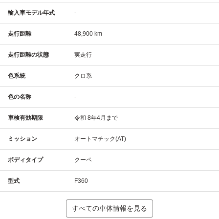
輸入車モデル年式
-
走行距離
48,900 km
走行距離の状態
実走行
色系統
クロ系
色の名称
-
車検有効期限
令和 8年4月まで
ミッション
オートマチック(AT)
ボディタイプ
クーペ
型式
F360
すべての車体情報を見る