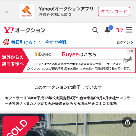
i
毎日引けるくじ 今すぐ挑戦
ログイン
このオークションは終了しています
★フェラーリ360★平成12年式★実走行4万㌔台★車検R8月4月★社外マフラ
ー★社外ナビBカメラETC★絶好調★訳あり★埼玉発★コミコミ価格