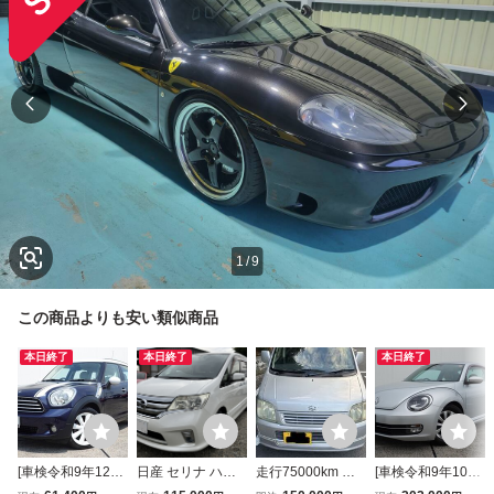
1
/
9
この商品よりも安い類似商品
本日終了
本日終了
本日終了
[車検令和9年12月
日産 セリナ ハイ
走行75000km ワ
[車検令和9年10月
8日]超極上美車/R
ウェイスター 平成
ゴンR H14 車
1日]極上美車/ザ・