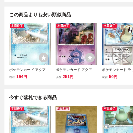
この商品よりも安い類似商品
本日終了
本日終了
本日終了
ポケモンカード アクア団
ポケモンカード アクア団
ポケモンカード ラッ
のタマザラシ 007/033 同
のベトベター CP1 007/03
W8 041/051 同梱OK
194
251
50
円
円
円
現在
現在
現在
梱OK (5422)
4 同梱OK (5528)
9)
今すぐ落札できる商品
本日終了
送料無料
本日終了