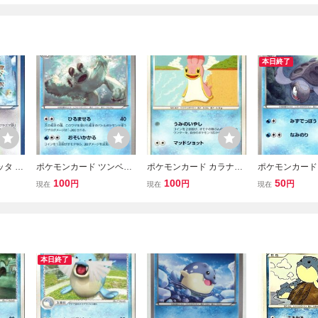
本日終了
タ B
ポケモンカード ツンベア
ポケモンカード カラナク
ポケモンカード
 (946
ー BW3 020/052 同梱OK
シ にしのうみ Pt1 021/0
ガ BW2 016/0
100
100
50
円
円
円
現在
現在
現在
(9656)
90 同梱OK (9665)
(9041)
本日終了