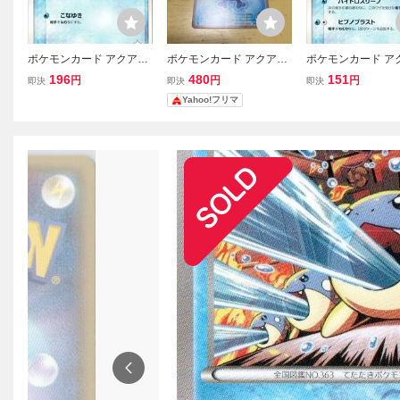
ポケモンカード アクア団
ポケモンカード アクア団
ポケモンカード ア
のタマザラシ 007/033 同
のタマザラシ HP60 CP1
のトドグラー 009/0
196
480
151
円
円
円
即決
即決
即決
梱OK (5422)
003/034
梱OK (5421)
Yahoo!フリマ