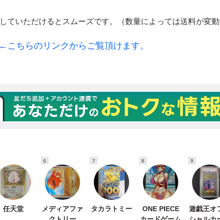
6
7
8
9
任天堂
メディアファ
タカラトミー
ONE PIECE
遊戯王オ
クトリー
カードゲーム
シャルカ