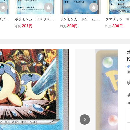
クア団
ポケモンカード アクア団
ポケモンカードゲーム タ
タマザラシ lv
33 同
のトドグラー 010/033 同
マザラシ XY2 019/080 1E
モンカード DP
201
200
300
円
円
円
即決
即決
即決
梱OK (5415)
D ワイルドブレイズ 2014
P#421 200
年 アイスボール
K