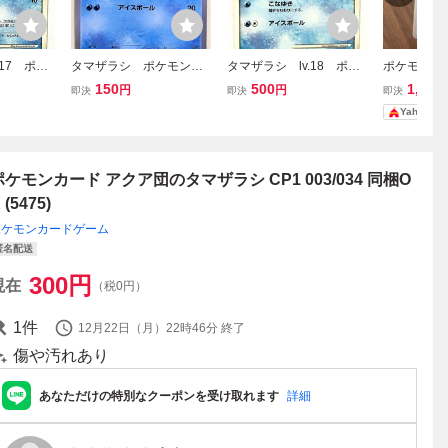
.17 ポケ
タマザラシ ポケモンカ
タマザラシ lv.18 ポケ
ポケモンカ
2 DPB
ード XY2 019/080 2
モンカード Pt2 016/09
のタマザラシ 
150
500
1,700
円
円
即決
即決
即決
7 ポケカ
014 ポケットモンスタ
0 2008 ポケカ
Yahoo!
ー pokemon card game
ポケカ
ポケモンカード アクア団のタマザラシ CP1 003/034 同梱O
 (5475)
ポケモンカードゲーム
匿名配送
300
円
現在
（税0円）
1
件
12月22日（月）22時46分
終了
傷や汚れあり
あなただけの特別なクーポンを受け取れます
詳細