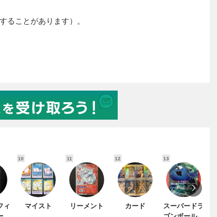
10
11
12
13
1
フィ
マイスト
リーメント
カード
スーパードラ
ード
ゴンボールヒ