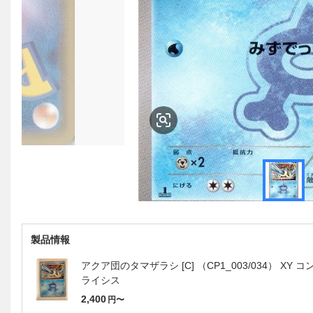
製品情報
アクア団のタマザラシ [C] （CP1_003/034） X
ライシス
2,400
円〜