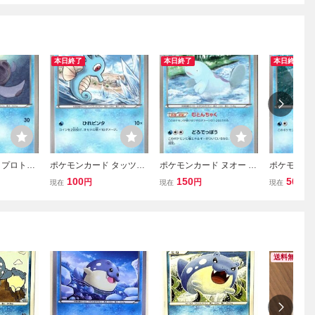
本日終了
本日終了
本日終了
 プロトー
ポケモンカード タッツー
ポケモンカード ヌオー B
ポケモンカ
66 同梱OK
BW8 010/051 同梱OK (96
W8 011/051 同梱OK (934
ン XY1 016
100
150
50
円
円
円
現在
現在
現在
21)
0)
(8927)
送料無料