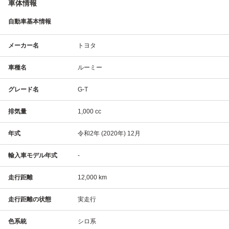
車体情報
自動車基本情報
メーカー名
トヨタ
車種名
ルーミー
グレード名
G-T
排気量
1,000 cc
年式
令和2年 (2020年) 12月
輸入車モデル年式
-
走行距離
12,000 km
走行距離の状態
実走行
色系統
シロ系