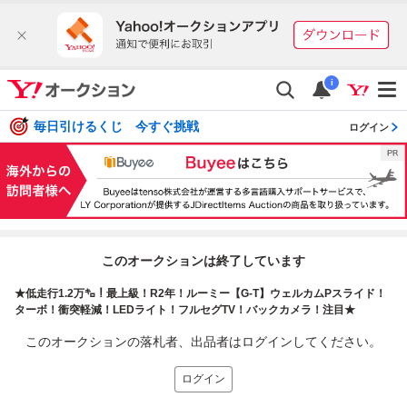
i
毎日引けるくじ 今すぐ挑戦
ログイン
このオークションは終了しています
★低走行1.2万㌔！最上級！R2年！ルーミー【G-T】ウェルカムPスライド！
ターボ！衝突軽減！LEDライト！フルセグTV！バックカメラ！注目★
このオークションの落札者、出品者はログインしてください。
ログイン