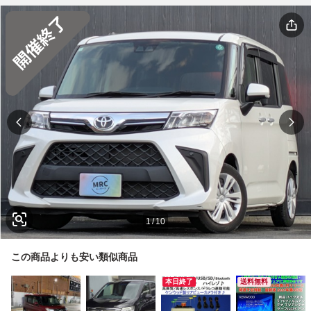
1
/
10
この商品よりも安い類似商品
本日終了
送料無料