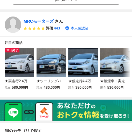
禁煙車
ッシュスタート●
グTV後席モニター
フルセグ/DVD/C
スマートキー
両側パワースライ
D/SD/USB/Blueto
ドドア
oth
MRCモーターズ
さん
評価
443
本人確認済
注目の商品
本日終了
★実走行2.4万
★ツーリングパッ
★低走行4.4万キ
★禁煙車！実走行
㌔！上級！禁煙
ケージ！H25年！
ロ！H21年！アイ
3.5万キロ！プリ
580,000
480,000
380,000
530,000
現在
円
現在
円
現在
円
現在
円
車！プリウス30
アクア【S】禁煙
シス【S】禁煙
ウス【S】Pスター
【S】純正SDナ
車！純正ナビ！P
車！両側パワース
ト！バックカメ
ビ！フルセグTV！
スタート！ドラレ
ライド！フルセグ
ラ！ETC！ドラレ
Bluetooth接続！ス
コ！Bluetooth接
TV！バックカメ
コ！純正SDナ
テリモ！フォグラ
続！フルセグTV
ラ！ETC！SDナ
ビ！ワンセグTV！
イト！オートライ
ETC！オートライ
ビ！3列シート！
フォグライト！純
ト！★
ト！
MTモード付！
正アルミ！
別のカテゴリで探す