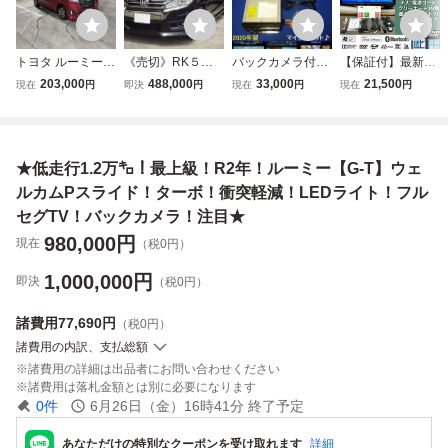
トヨタ ルーミー 2
《売切》RK５後
バックカメラ付き
【保証付】最新地
019年式 走行56,0
期型２５年上級ス
♪ハンズフリー通
図2025年版ケンウ
203,000
488,000
33,000
21,500
現在
円
即決
円
現在
円
現在
円
00km 両側電動ス
パーダZクールス
話♪最新地図2026
ッド彩速ナビ【M
ライドドア レーダ
ピリットブラック
年春版 MDV-S707
DV-L504】新品バ
ー ETC TV Blueto
マルチビューカメ
ケンウッド カーナ
ックカメラ＊フル
oth バックカメラ
ラHDDナビフルセ
ビ本体多数セット/
セグTV/Bluetooth/
★低走行1.2万㌔！最上級！R2年！ルーミー【G-T】ウェ
禁煙車
グTV後席モニター
フルセグ/DVD/C
SD/USB/iPod/DV
両側パワースライ
D/SD/USB/Blueto
D/CD→SDへ録音
ルカムPスライド！ターボ！衝突軽減！LEDライト！フル
ドドア
oth
可能
セグTV！バックカメラ！注目★
980,000
円
現在
（税0円）
1,000,000
円
即決
（税0円）
諸費用
77,690円
（税0円）
諸費用の内訳、支払総額
諸費用の詳細は出品者にお問い合わせください
諸費用は落札金額とは別に必要になります
0
件
6月26日（金）16時41分
終了予定
あなただけの特別なクーポンを受け取れます
詳細