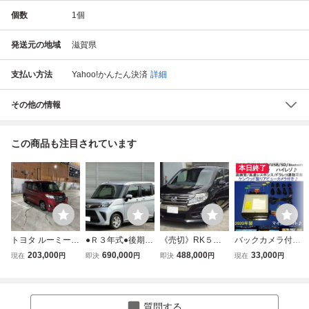
個数
1
個
発送元の地域
滋賀県
支払い方法
Yahoo!かんたん決済
詳細
その他の情報
この商品も注目されています
本日終了
トヨタ ルーミー 2
●Ｒ３年式●後期型
《売切》RK５後
バックカメラ付き
019年式 走行56,0
●実走行２万キロ●
期型２５年上級ス
♪ハンズフリー通
203,000
690,000
488,000
33,000
現在
円
即決
円
即決
円
現在
円
00km 両側電動ス
両側パワースライ
パーダZクールス
話♪最新地図2026
ライドドア レーダ
ドドア●衝突軽減
ピリットブラック
年春版 MDV-S707
ー ETC TV Blueto
ブレーキ●ＬＥＤ
マルチビューカメ
ケンウッド カーナ
oth バックカメラ
ヘッドライト●プ
ラHDDナビフルセ
ビ本体多数セット/
質問する