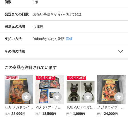
個数
1
個
発送までの日数
支払い手続きから2～3日で発送
発送元の地域
兵庫県
支払い方法
Yahoo!かんたん決済
詳細
その他の情報
この商品も注目されています
送料無料
もうすぐ終了
もうすぐ終了
セガ メガドライブ
MD【ベア・ナッ
TOUMA(トウマ) K
メガドライブ ベ
ベア・ナックルIII
クル 怒りの鉄拳】
NUCKLE BEAR G
ア・ナックルⅢ
28,000
18,500
1,000
24,000
現在
円
現在
円
現在
円
現在
円
BARE KNUCKLE I
箱 取扱説明書 ソ
OURIKI(ナックル
II
フト付き『セガ メ
ベア 剛力) 2inch Q
ガドライブ』ベア
ee Toy2R【ゲーリ