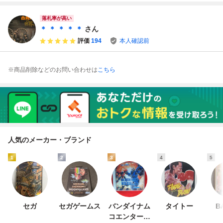
ナックル BARE K
ー・グッドリッ
NUCKLE SEGA
ジ】 1種
落札率が高い
起動未確認 管理B
＊ ＊ ＊ ＊ ＊
さん
下段①
評価
194
本人確認前
※商品削除などのお問い合わせは
こちら
人気のメーカー・ブランド
1
2
3
4
5
セガ
セガゲームス
バンダイナム
タイトー
B
コエンターテ