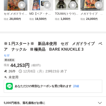
セガ メガドライブ
MD【ベア・ナッ
TOUMA(トウマ) K
メガドライブ ベ
ベア・ナックルIII
クル 怒りの鉄拳】
NUCKLE BEAR G
ア・ナックルⅢ
28,000
18,500
1,000
24,000
現在
円
現在
円
現在
円
現在
円
BARE KNUCKLE I
箱 取扱説明書 ソ
OURIKI(ナックル
II
フト付き『セガ メ
ベア 剛力) 2inch Q
ガドライブ』ベア
ee Toy2R【ゲーリ
ナックル BARE K
ー・グッドリッ
NUCKLE SEGA
ジ】 1種
※１円スタート※ 新品未使用 セガ メガドライブ ベ
起動未確認 管理B
下段①
ア ナックル III 極美品 BARE KNUCKLE 3
セガ
匿名配送
44,253
円
現在
（税0円）
26
件
12月8日（月）23時23分
終了
未使用
あなただけの特別なクーポンを受け取れます
詳細
5,000円相当、落札価格がお得に