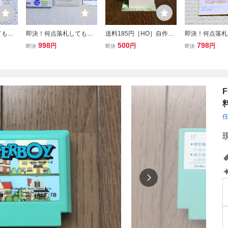
ても送
即決！何点落札しても送
送料185円［HO］自作品
即決！何点落札
ッピー
料185円★ マリオのピ
のガーター橋のための橋
料185円★GB 
998
500
798
円
円
円
即決
即決
即決
書の
クロス 箱・説明書付
脚 １個売り複数個出品
説明書のみ 
中！ゲ
★他にも出品中！ゲーム
にしました
ーイ★他にも出
ボーイ GB★同梱ＯＫ