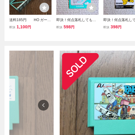
送料185円 HO ガータ
即決！何点落札しても送
即決！何点落札し
ー橋梁 自作品 １個売
料185円★ デッドヒー
料185円★ フラ
1,100
598
398
円
円
円
即決
即決
即決
り複数個出品にしました
トスクランブル 説明書
スペシャル 説明
のみ ★他にも出品中！
み ★他にも出品
ゲームボーイ GB★
ームボーイ GB★