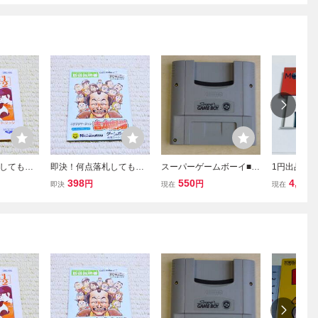
しても送
即決！何点落札しても送
スーパーゲームボーイ■送
1円出品 G
らんま1/2
料185円★GB 吉本劇
料185円■任天堂スーパー
イアドバンス
398
550
4,544
円
円
即決
現在
現在
ゲームボ
場 説明書のみ ゲーム
ファミコン用ゲームボー
+2 ソフト
品中！
ボーイ★他にも出品中！
イソフト対応カセット式
認済
アダプター