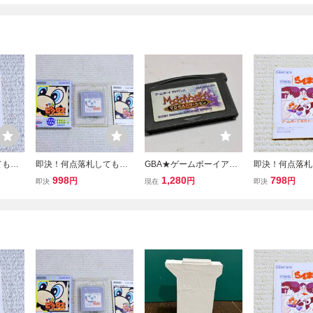
ても送
即決！何点落札しても送
GBA★ゲームボーイアド
即決！何点落札
ッピー
料185円★ マリオのピ
バンス★マジカルバケー
料185円★GB 
998
1,280
798
円
円
円
即決
現在
即決
書の
クロス 箱・説明書付
ション★任天堂★クリッ
説明書のみ 
中！ゲ
★他にも出品中！ゲーム
クポスト185円
ーイ★他にも出
ボーイ GB★同梱ＯＫ