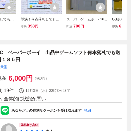
しても送
即決！何点落札しても送
スーパーゲームボーイ■送
GBポパイ■
らんま1/2
料185円★GB 吉本劇
料185円■任天堂スーパー
ゲームボー
398
700
6,800
円
円
即決
即決
即決
ゲームボ
場 説明書のみ ゲーム
ファミコン用ゲームボー
185円■箱
品中！
ボーイ★他にも出品中！
イソフト対応カセット式
PEYE GAM
アダプター
カセット
FC ペーパーボーイ 出品中ゲームソフト何本落札でも送
料１８５円
任天堂
6,000
円
現在
（税0円）
19
件
12月3日（水）22時3分
終了
全体的に状態が悪い
あなただけの特別なクーポンを受け取れます
詳細
落札率が高い