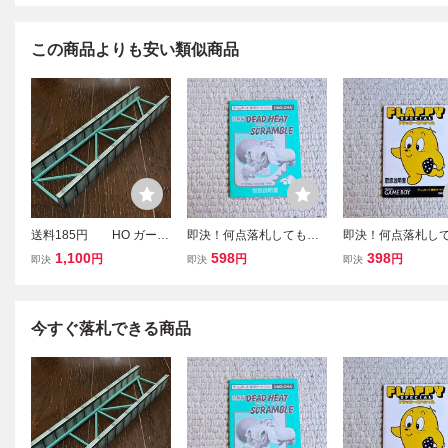
この商品よりも安い類似商品
送料185円 HO ガータ
即決！何点落札しても送
即決！何点落札し
ー橋梁 自作品 １個売
料185円★ デッドヒー
料185円★ フラ
1,100
598
398
円
円
円
即決
即決
即決
り複数個出品にしました
トスクランブル 説明書
スペシャル 説明
のみ ★他にも出品中！
み ★他にも出品
ゲームボーイ GB★
ームボーイ GB★
今すぐ落札できる商品