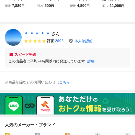
ードリフト F1サ
ト パワーゴルフ V
ディウスだ！
ー PCエンジン ス
7,880
500
4,800
11,000
即決
円
現在
円
即決
円
即決
円
ーカス91 F1サー
ol18
ーパーCD-ROM２
カス92 F1ドリー
ジムパワー JIM P
ム 即決
OWER 帯付き 全
国送料無料
＊ ＊ ＊ ＊ ＊
さん
評価
2803
本人確認前
スピード発送
この出品者は平均24時間以内に発送しています
詳細
※商品削除などのお問い合わせは
こちら
人気のメーカー・ブランド