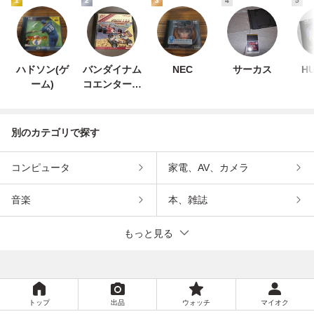
1
2
3
4
5
ハドソン(ゲ
バンダイナム
NEC
サーカス
H
ーム)
コエンターテ
インメント
別のカテゴリで探す
コンピュータ
家電、AV、カメラ
音楽
本、雑誌
もっと見る
トップ
出品
ウォッチ
マイオク