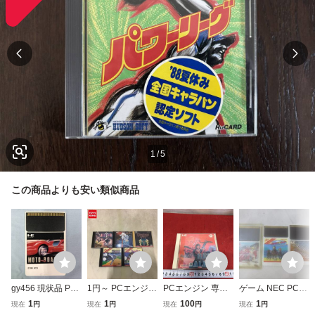
1
/
5
この商品よりも安い類似商品
gy456 現状品 PC
1円～ PCエンジン
PCエンジン 専用
ゲーム NEC PCエ
エンジン HuCAR
HuCARD 天聖龍
ソフト レッドアラ
ンジン ソフト Hu
1
1
100
1
現在
円
現在
円
現在
円
現在
円
D 「モトローダ
ワンダーモモ 他
ート 日本テレネッ
カード 3点 Huカ