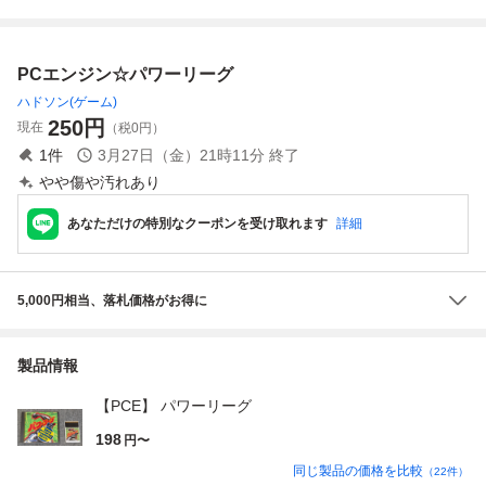
ー」 ソフトのみ
ト ケース汚れ 説
ード モトローダー
明書日焼け ディス
II ワールドジョッ
ク読み込み未確認
キー ダンジョン
PCエンジン☆パワーリーグ
CD-ROM2 コンバ
エクスポロー
ットゲーム
ハドソン(ゲーム)
250
円
現在
（税0円）
1
件
3月27日（金）21時11分
終了
やや傷や汚れあり
あなただけの特別なクーポンを受け取れます
詳細
5,000円相当、落札価格がお得に
製品情報
【PCE】 パワーリーグ
198
円〜
同じ製品の価格を比較
（
22
件）