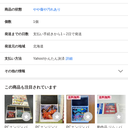
商品の状態
やや傷や汚れあり
個数
1
個
発送までの日数
支払い手続きから1～2日で発送
発送元の地域
北海道
支払い方法
Yahoo!かんたん決済
詳細
その他の情報
この商品も注目されています
送料無料
送料無料
PCエンジン パワ
PCエンジンソフ
PCエンジン パロ
動作品 ジム・パワ