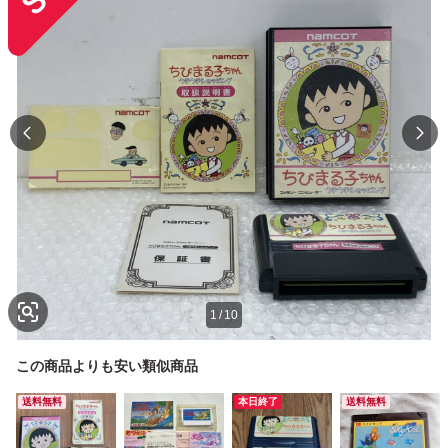
1
/
10
この商品よりも安い類似商品
送料無料
本日終了
送料無料