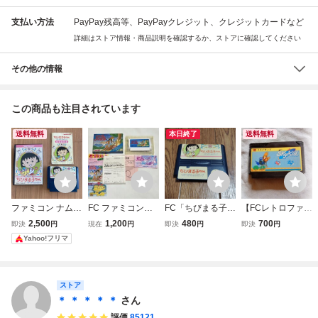
支払い方法
PayPay残高等、PayPayクレジット、クレジットカードなど
詳細はストア情報・商品説明を確認するか、ストアに確認してください
その他の情報
この商品も注目されています
送料無料
本日終了
送料無料
ファミコン ナムコ
FC ファミコン
FC「ちびまる子ち
【FCレトロファミ
ちびまる子ちゃん
リップルアイラン
ゃん うきうきショ
コンソフト】ナム
2,500
1,200
480
700
即決
円
現在
円
即決
円
即決
円
うきうきショッピ
ド 箱 ソフト 説
ッピング」ソフト
コ スカイキッ
Yahoo!フリマ
ング FC 説明書付
明書
のみ
ド Sky Kid シ
属 ソフト カセ
ューティングゲー
ット
ム 初期動作確認
済 箱、説明書無
ストア
し 送料無料
＊ ＊ ＊ ＊ ＊
さん
評価
85121