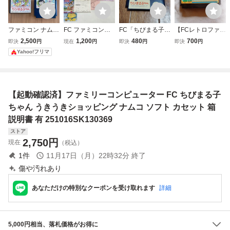
ファミコン ナムコ
FC ファミコン
FC「ちびまる子ち
【FCレトロファミ
ちびまる子ちゃん
リップルアイラン
ゃん うきうきショ
コンソフト】ナム
2,500
1,200
480
700
即決
円
現在
円
即決
円
即決
円
うきうきショッピ
ド 箱 ソフト 説
ッピング」ソフト
コ スカイキッ
Yahoo!フリマ
ング FC 説明書付
明書
のみ
ド Sky Kid シ
属 ソフト カセ
ューティングゲー
ット
ム 初期動作確認
済 箱、説明書無
【起動確認済】ファミリーコンピューター FC ちびまる子
し 送料無料
ちゃん うきうきショッピング ナムコ ソフト カセット 箱
説明書 有 251016SK130369
ストア
2,750
円
現在
（税込）
1
件
11月17日（月）22時32分
終了
傷や汚れあり
あなただけの特別なクーポンを受け取れます
詳細
5,000円相当、落札価格がお得に