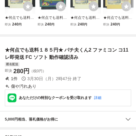
★何点でも送料１
★何点でも送料１
★何点でも送料１
★何点でも送料１
８５円★ ハイドラ
８５円★ 13 タッ
８５円★ ⑥ ハイ
８５円★ ハイドラ
240
240
240
240
即決
円
即決
円
即決
円
即決
円
イド・スペシャル
グチームプロレス
ドライド・スペシ
イド・スペシャル
ファミコン ツ29
リング ファミコン
ャル ファミコン
ファミコン シ36
レ即発送 FC ソフ
チ11レ即発送 FC
ツ20レ即発送 FC
レ即発送 FC ソフ
ト 動作確認済み
ソフト 動作確認済
ソフト 動作確認済
ト 動作確認済み
★何点でも送料１８５円★ パチ夫くん2 ファミコン コ11
み
み
レ即発送 FC ソフト 動作確認済み
匿名配送
280
円
即決
（税0円）
1
件
3月30日（月）2時47分
終了
傷や汚れあり
あなただけの特別なクーポンを受け取れます
詳細
5,000円相当、落札価格がお得に