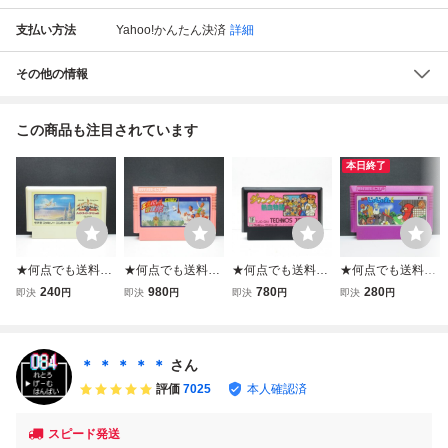
支払い方法
Yahoo!かんたん決済
詳細
その他の情報
この商品も注目されています
本日終了
★何点でも送料１
★何点でも送料１
★何点でも送料１
★何点でも送料１
８５円★ ハイドラ
８５円★ エスパ冒
８５円★ ダウンタ
８５円★ ⑥ 忍者
240
980
780
280
即決
円
即決
円
即決
円
即決
円
イド・スペシャル
険隊 魔王の砦 フ
ウン熱血物語 ファ
じゃじゃ丸くん フ
ファミコン ツ29
ァミコン ツ24レ
ミコン ツ28レ即
ァミコン ツ11レ
レ即発送 FC ソフ
即発送 FC ソフト
発送 FC ソフト 動
即発送 FC ソフト
ト 動作確認済み
動作確認済み
作確認済み
動作確認済み
＊ ＊ ＊ ＊ ＊
さん
評価
7025
本人確認済
スピード発送