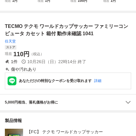
1
1
100
1
現在
円
現在
円
現在
円
現在
円
ピュータ ファミコ
ッカー TECMO
ームカセット 5作
ファミコン カセッ
ン ゲームソフト
CUP SOCCER
品 ドラゴンクエス
ト ソフト セット 2
箱付き 未検品ジャ
ト ニンジャ・ター
6本 まとめ売り Ni
ンク K07-052ek/F
トルズ2 ベースボ
ntendo 任天堂 動
TECMO テクモ ワールドカップサッカー ファミリーコン
3
ール ゴルフ 読み
作未確認 現状品
込み未確認
ピュータ カセット 箱付 動作未確認 1041
任天堂
ストア
110
円
現在
（税込）
1
件
10月26日（日）22時14分
終了
傷や汚れあり
あなただけの特別なクーポンを受け取れます
詳細
5,000円相当、落札価格がお得に
製品情報
【FC】 テクモ ワールドカップサッカー