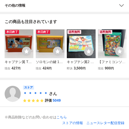
その他の情報
この商品も注目されています
本日終了
本日終了
送料無料
送料無料
キャプテン翼 TEC
ソロモンの鍵 198
キャプテン翼2 ス
【ファミコンソフ
MO テクモ ファミ
6 TECMO テクモ
ーパーストライカ
ト】激闘スタジア
427
424
3,500
900
現在
円
現在
円
即決
円
現在
円
リーコンピュータ
Nintendo 任天堂
ー／TECMO ：
ム！ TECMO 箱・
FAMILY COMPUT
ファミリーコンピ
テクモ ファミコン
説明書付き レトロ
ER ファミコン FC
ュータ ファミコン
ファミリーコンピ
ゲーム 09番 カセ
ソフト カセット
ストア
FC ソフト カセッ
ュータ サッカー
ット 任天堂 ファ
カートリッジ
ト カートリッジ
ファミカセ カセッ
ミリーコンピュー
＊ ＊ ＊ ＊ ＊
さん
ト
タ TCF-EF u421
評価
5049
※商品削除などのお問い合わせは
こちら
ストアの情報
ニュースレター配信登録