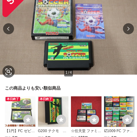
1
/
4
この商品よりも安い類似商品
本日終了
本日終了
【1円】FC ゼビウ
G200 テクモ ワ
☆任天堂 ファミリ
IZ1009 FC ファミ
ス ファミリーコン
ールドカップ サ
ーコンピュータ ゲ
リーコンピュータ