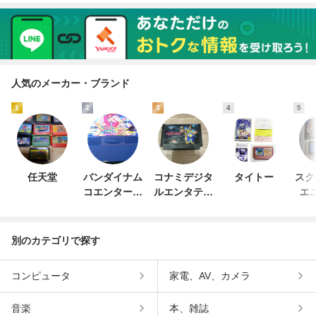
人気のメーカー・ブランド
1
2
3
4
5
任天堂
バンダイナム
コナミデジタ
タイトー
スク
コエンターテ
ルエンタテイ
エ
インメント
ンメント
別のカテゴリで探す
コンピュータ
家電、AV、カメラ
音楽
本、雑誌