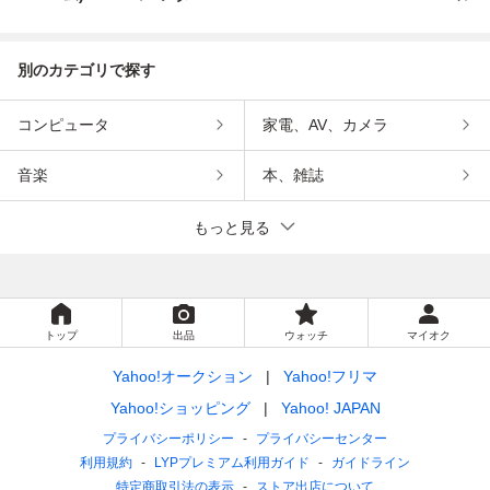
インメント
ン
別のカテゴリで探す
コンピュータ
家電、AV、カメラ
音楽
本、雑誌
もっと見る
トップ
出品
ウォッチ
マイオク
Yahoo!オークション
Yahoo!フリマ
Yahoo!ショッピング
Yahoo! JAPAN
プライバシーポリシー
プライバシーセンター
利用規約
LYPプレミアム利用ガイド
ガイドライン
特定商取引法の表示
ストア出店について