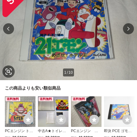
1
/
10
この商品よりも安い類似商品
送料無料
送料無料
送料無料
PCエンジン トイ
中古A★トイレキ
PCエンジン シ
即決 PCE ゴモラ
レキッズ
ッズ★PCエンジ
ュビビンマン2 新
スピード ※新品未