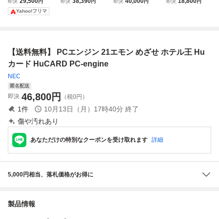
29,500
38,390
40,000
18,800
即決
円
即決
円
即決
円
即決
円
ンソフト
品未開封 美品
使用※ PCエンジ
Yahoo!フリマ
ン
【送料無料】 PCエンジン 21エモン めざせ ホテル王 Hu
カード HuCARD PC-engine
NEC
匿名配送
46,800
円
即決
（税0円）
1
件
10月13日（月）17時40分
終了
傷や汚れあり
あなただけの特別なクーポンを受け取れます
詳細
5,000円相当、落札価格がお得に
製品情報