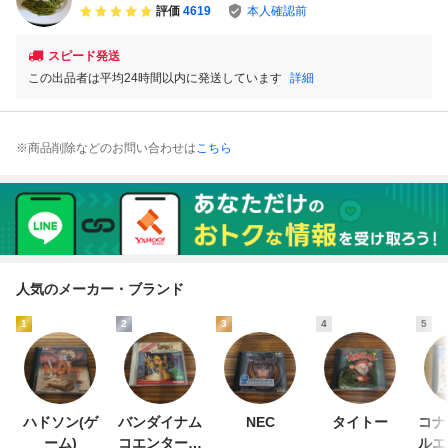
評価
4619
本人確認前
スピード発送
この出品者は平均24時間以内に発送しています
詳細
※商品削除などのお問い合わせは
こちら
人気のメーカー・ブランド
1
2
3
4
5
ハドソン(ゲ
バンダイナム
NEC
タイトー
コナ
ーム)
コエンターテ
ルエ