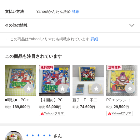
支払い方法
Yahoo!かんたん決済
詳細
その他の情報
この商品はYahoo!フリマにも掲載されています
詳細
この商品も注目されています
送料無料
送料無料
■即決■ PCエン
【未開封】PCエ
藤子・F・不二雄
PCエンジン トイ
ジン 21エモン
ンジン HuCARD 2
の21エモン めざ
レキッズ
189,800
98,000
74,600
29,500
即決
円
即決
円
即決
円
即決
円
めざせホテル王
1エモン めざせ！
せ！ホテル王 NE
Yahoo!フリマ
Yahoo!フリマ
未開封品
ホテル王 藤子・
C ホームエレクト
F・不二雄 NECホ
ロニクス ハガキ付
ームエレクトロニ
当時物 ▽030122
クス
＊ ＊ ＊ ＊ ＊
さん