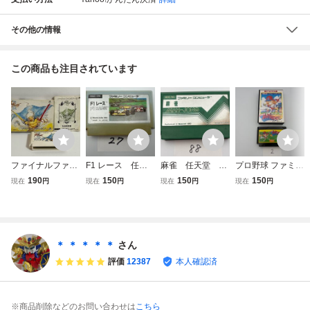
その他の情報
この商品も注目されています
ファイナルファン
F1 レース 任天
麻雀 任天堂 FC
プロ野球 ファミリ
タジー3 任天
堂 FC ファミコ
ファミコン ソ
ースタジアム 任
190
150
150
150
現在
円
現在
円
現在
円
現在
円
堂 FC ファミコ
ン ソフトのみ
フトのみ 接点洗
天堂 FC ファミ
ン 箱説有り 接
接点洗浄済 SAK
浄済 SAKA88
コン 箱有り 接
点洗浄済
A27
点洗浄済 SAKA2
＊ ＊ ＊ ＊ ＊
さん
評価
12387
本人確認済
※商品削除などのお問い合わせは
こちら