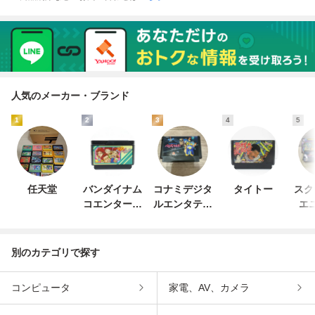
人気のメーカー・ブランド
1
2
3
4
5
任天堂
バンダイナム
コナミデジタ
タイトー
スク
コエンターテ
ルエンタテイ
エ
インメント
ンメント
別のカテゴリで探す
コンピュータ
家電、AV、カメラ