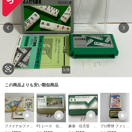
1
/
9
この商品よりも安い類似商品
ファイナルファン
F1 レース 任天
麻雀 任天堂 FC
プロ野球 ファミリ
タジー3 任天
堂 FC ファミコ
ファミコン ソ
ースタジアム 任