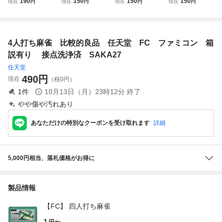
190
150
150
150
現在
円
現在
円
現在
円
現在
円
堂 FC ファミコ
ン ソフトのみ
フトのみ 接点洗
天堂 FC ファミ
ン 箱説有り 接
接点洗浄済 SAK
浄済 SAKA88
コン 箱有り 接
点洗浄済
A27
点洗浄済 SAKA2
4人打ち麻雀 比較的良品 任天堂 FC ファミコン 箱
説有り 接点洗浄済 SAKA27
任天堂
490
円
現在
（税0円）
1
件
10月13日（月）23時12分
終了
やや傷や汚れあり
あなただけの特別なクーポンを受け取れます
詳細
5,000円相当、落札価格がお得に
製品情報
【FC】 四人打ち麻雀
1
円〜