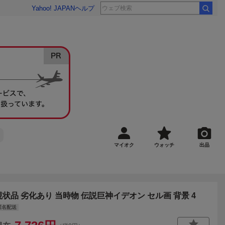
Yahoo! JAPAN
ヘルプ
マイオク
ウォッチ
出品
現状品 劣化あり 当時物 伝説巨神イデオン セル画 背景 4
匿名配送