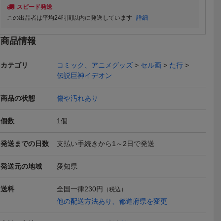
スピード発送
この出品者は平均24時間以内に発送しています
詳細
商品情報
カテゴリ
コミック、アニメグッズ
セル画
た行
伝説巨神イデオン
商品の状態
傷や汚れあり
イデオン
伝説巨神イデオン ポス
＊11 伝説巨神イデオン 接
愛天使伝説
画 当時
トカード 6枚セット 昭和
触編 発動編 ロマンアル
ピーチ セル
400
1,000
3,000
円
円
現在
現在
現在
レトロ 当時物
バム・エクストラ51 ムッ
もこ 当時物
個数
1
個
ク本 古本 当時物 60
本日終了
本日終了
本日終了
発送までの日数
支払い手続きから1～2日で発送
発送元の地域
愛知県
送料
全国一律
230円
（税込）
時物 背景
伝説巨神イデオン セル画
現状品 劣化あり 当時物
現状品 劣化
他の配送方法あり、都道府県を変更
/ハルル・
ユウキ・コスモ ジグ・マ
戦国魔神ゴーショーグン
六神合体ゴ
20,000
7,736
7,736
円
円
現在
現在
現在
ック
スーグニ・カットナル将
鳥ケンジ セ