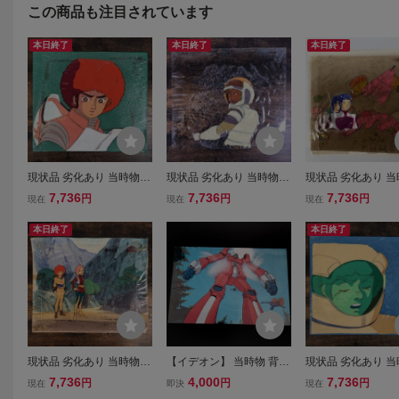
この商品も注目されています
本日終了
本日終了
本日終了
現状品 劣化あり 当時物
現状品 劣化あり 当時物
現状品 劣化あり 当
伝説巨神イデオン セル画
伝説巨神イデオン セル画
伝説巨神イデオン 
7,736
7,736
7,736
円
円
円
現在
現在
現在
背景 2
本日終了
本日終了
現状品 劣化あり 当時物
【イデオン】 当時物 背景
現状品 劣化あり 当
伝説巨神イデオン セル画
付き 複製セル画 伝説巨神
伝説巨神イデオン 
7,736
4,000
7,736
円
円
円
現在
即決
現在
背景 5
イデオン
背景 3