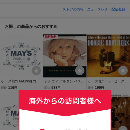
ストアの情報
ニュースレター配信登録
お探しの商品からのおすすめ
送料無料
ケース無::Featuring コラ
シルヴィ バルタン ベスト
ケース無::ドゥービーズ・
ボベスト 通常盤 2CD レ
レンタル落ち 中古 CD ケ
ベスト! レンタル落ち 中古
116
588
199
即決
円
即決
円
即決
円
ンタル落ち 中古 CD 【ご
ース無
CD
奉仕価格】