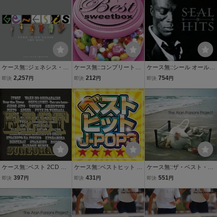
ケース無::ジェネシス・ベ
ケース無::コンプリート・
ケース無::シール オールタ
スト 2007:2CD レンタル
ベスト 2CD レンタル落ち
イム・ベスト 2CD レンタ
2,257
212
754
即決
円
即決
円
即決
円
落ち 中古 CD 【ご奉仕価
中古 CD
ル落ち 中古 CD 【ご奉仕
格】
価格】
ケース無::ベスト 2CD レ
ケース無::ベストヒット J-
ケース無::ザ・ベスト・ヒ
ンタル落ち 中古 CD
POP3 レンタル落ち 中古
ット・ソングス 2CD レン
397
431
551
即決
円
即決
円
即決
円
CD
タル落ち 中古 CD 【ご奉
仕価格】