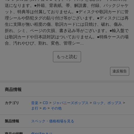
送になります。●外箱、背表紙、帯、解説書、付録、バックジャケ
ット、特典等は付属しておりません。●ディスクや歌詞カードに管
理シールや防犯タグの貼り付け等がございます。●ディスクには再
生に支障が無い程度の傷、歌詞カードには日焼け、破れ、傷み、
折れ、シミ、ページの欠損、書き込み等がございます。●輸入盤で
は歌詞カードや日本語対訳はついておりません。●特殊ケースの場
合、汚れやひび、割れ、変色、管理シー...
もっと読む
違反報告
商品情報
カテゴリ
音楽
CD
ジャパニーズポップス
ロック、ポップス
ま行
め
その他
製品情報
スペック・価格相場を見る
商品の状態
傷や汚れあり