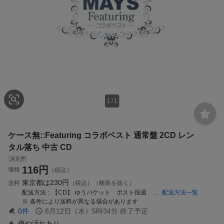
1
/
1
ケース無::Featuring コラボベスト 通常盤 2CD レン
タル落ち 中古 CD
ストア
116
円
価格
（税込）
東京都は
230円
送料
（税込）（離島を除く）
配送方法
【CD】 ゆうパケット ポスト投函 (追跡番号あり・セット商品不可、日時指定や代引での配送はできません)
配送方法一覧
条件により送料が異なる場合があります
0
件
8月12日（水）5時34分
終了予定
傷や汚れあり