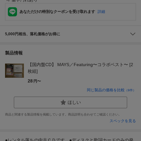
あなただけの特別なクーポンを受け取れます
詳細
5,000円相当、落札価格がお得に
製品情報
【国内盤CD】 MAYS／Featuring〜コラボベスト〜 [2
枚組]
28
円〜
同じ製品の価格を比較
（
9
件）
ほしい
商品と関連する製品情報を掲載しています。商品説明も合わせてご確認ください。
スペックを見る
●レンタル落ちの中古ＣＤです。●ディスクと歌詞カードのみの発