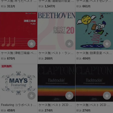
ケース無::卒うたベスト Et
ケース無::運動会の音楽 ベ
ケース無::ベストセレクシ
ernal Mix 2CD レンタル落
スト 2CD レンタル落ち
ョン2016 2CD レンタル
311
1,547
661
即決
円
即決
円
即決
円
ち 中古 CD
中古 CD 【ご奉仕価格】
落ち 中古 CD 【ご奉仕価
格】
ケース無::津軽三味線 ベス
ケース無::ベスト・ランキ
ケース無::効果音楽 ベスト
ト 2CD レンタル落ち 中
ング 20! 2CD レンタル落
2CD レンタル落ち 中古 C
670
268
404
即決
円
即決
円
即決
円
古 CD 【ご奉仕価格】
ち 中古 CD 【ご奉仕価
D 【ご奉仕価格】
送料無料
格】
Featuring コラボベスト
ケース無::ベスト 2CD レ
ケース無::ベスト 2CD レ
通常盤 2CD レンタル落ち
ンタル落ち 中古 CD
ンタル落ち 中古 CD
459
274
274
即決
円
即決
円
即決
円