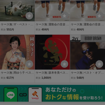
ケース無::ザ・ベスト・ヒ
ケース無::運動会の音楽 ベ
ケース無::運動会の音楽 ベ
ット・ソングス 2CD レン
スト 2CD レンタル落ち
スト 2CD レンタル落ち
551
404
404
即決
円
即決
円
即決
円
タル落ち 中古 CD 【ご奉
中古 CD 【ご奉仕価格】
中古 CD 【ご奉仕価格】
仕価格】
ケース無::岡ゆう子 ベスト
ケース無::坂本冬美ベスト
ケース無::ベスト・オブ:ミ
セレクション2017 2CD
凛 2CD レンタル落ち 中
レニアム・コレクション
617
1,000
548
即決
円
即決
円
即決
円
レンタル落ち 中古 CD
古 CD 【ご奉仕価格】
レンタル落ち 中古 CD
【ご奉仕価格】
【ご奉仕価格】