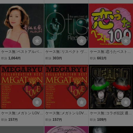
中古 CD ケース無
ケース無::ベストアルバム
ケース無::リスペクト ヴェ
ケース無::恋うたベスト10
レンタル落ち 中古 CD
リー ベスト オブ オーティ
0 Mixed by DJ FOREVER
1,064
303
661
即決
円
即決
円
即決
円
【ご奉仕価格】
ス レディング 2CD レン
2CD レンタル落ち 中古 C
タル落ち 中古 CD 【ご奉
D 【ご奉仕価格】
仕価格】
ケース無::メガトン LOVE
ケース無::メガトン LOVE
ケース無::コラボ伝説 通常
コラボ・ベスト レンタル
コラボ・ベスト レンタル
盤 2CD レンタル落ち 中
157
157
109
即決
円
即決
円
即決
円
落ち 中古 CD 【ご奉仕価
落ち 中古 CD 【ご奉仕価
古 CD
格】
格】