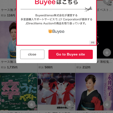
ケース無::Featuring コラ
ケース無::ベストアルバム
ケース無::タンゴ ベスト 2
ボベスト 通常盤 2CD レ
2CD レンタル落ち 中古 C
CD レンタル落ち 中古 CD
116
2,422
1,000
即決
円
即決
円
即決
円
ンタル落ち 中古 CD
D 【ご奉仕価格】
【ご奉仕価格】
送料無料
もうすぐ終了
close
Go to Buyee site
ケース無::大月みやこ ベス
メガトン LOVE コラボ・
ケース無::アニメ 薄桜鬼
トセレクション2016 :2C
ベスト レンタル落ち 中古
薄桜鬼 碧血録 ボーカルベ
1,735
508
212
即決
円
即決
円
即決
円
D レンタル落ち 中古 CD
CD ケース無
スト 桜詠録 2CD レンタ
【ご奉仕価格】
ル落ち 中古 CD