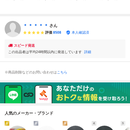
ファミコン
アストロファング
トロファング / 起
ASTROFANG ファ
動確認済み
ミコン
＊ ＊ ＊ ＊ ＊
さん
評価
8508
本人確認済
スピード発送
この出品者は平均24時間以内に発送しています
詳細
※商品削除などのお問い合わせは
こちら
人気のメーカー・ブランド
1
2
3
4
5