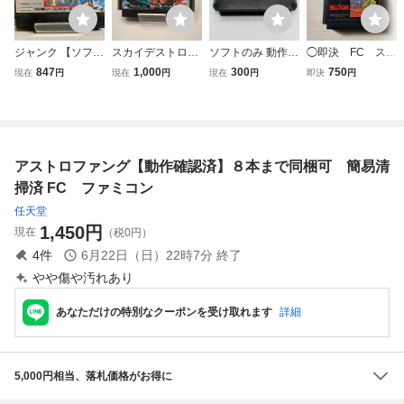
ジャンク 【ソフト
スカイデストロイ
ソフトのみ 動作確
◯即決 FC スタ
のみ】ファミコン
ヤー FC ファミコ
認済み バルトロン
ーソルジャー エ
847
1,000
300
750
現在
円
現在
円
現在
円
即決
円
ソフト バルトロ
ン 動作確認済
BALTRON FC フ
グゼドエグゼス
ン ファミリーコ
ァミコン FAMILY
同梱OK◯
ンピュータ 任天
COMPUTER レト
堂
ロゲーム NINTEN
DO
アストロファング【動作確認済】８本まで同梱可 簡易清
掃済 FC ファミコン
任天堂
1,450
円
現在
（税0円）
4
件
6月22日（日）22時7分
終了
やや傷や汚れあり
あなただけの特別なクーポンを受け取れます
詳細
5,000円相当、落札価格がお得に