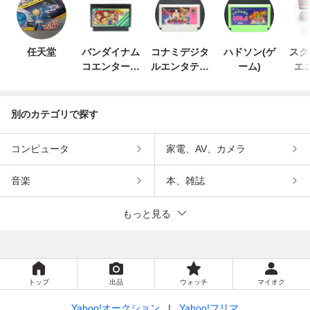
任天堂
バンダイナム
コナミデジタ
ハドソン(ゲ
スク
コエンターテ
ルエンタテイ
ーム)
エ
インメント
ンメント
別のカテゴリで探す
コンピュータ
家電、AV、カメラ
音楽
本、雑誌
もっと見る
トップ
出品
ウォッチ
マイオク
Yahoo!オークション
Yahoo!フリマ