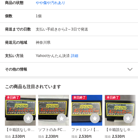
商品の状態
やや傷や汚れあり
個数
1
個
発送までの日数
支払い手続きから2～3日で発送
発送元の地域
神奈川県
支払い方法
Yahoo!かんたん決済
詳細
その他の情報
この商品も注目されています
本日終了
本日終了
本日終了
【※箱説なし※】
ソフトのみ FC
ファミコン /【※
【※箱説なし※】
アストロファング
【※箱説なし※】
箱説なし※】アス
アストロファング
2,530
2,330
2,530
2,530
現在
円
現在
円
現在
円
現在
円