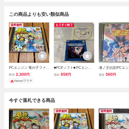
この商品よりも安い類似商品
送料無料
もうすぐ終了
PCエンジン 竜の子ファイ
■PCEソフト■ PCエンジ
凄ノ王伝説/PCエン
ター HuCARD トンキン
ンCDソフト カルメンサ
CE)/ D440
2,300
658
560
円
円
円
即決
現在
現在
ハウス
ンディエゴを追え!世界編
Yahoo!フリマ
今すぐ落札できる商品
送料無料
送料無料