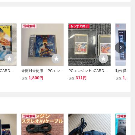
送料無料
もうすぐ終了
CARD ネ
未開封未使用 PCエンジ
PCエンジン HuCARD ス
動作保証品 
ン HuCARD ストリート
ーパー桃鉄 Vol.21 パワー
ジン Huカ
1,800
311
1,100
円
円
現在
現在
現在
ファイターII ダッシュ
ゴルフ Vol.18 2本セット
トファイター
ケース付 HUDSON ハド
TREET FIG
ソン レトロゲーム 現状品
帯ハガキ付
送料無料
送料無料