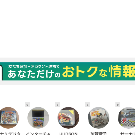
6
7
8
9
ナミデジタ
インターチャ
HUDSON
加賀電子
サーカ