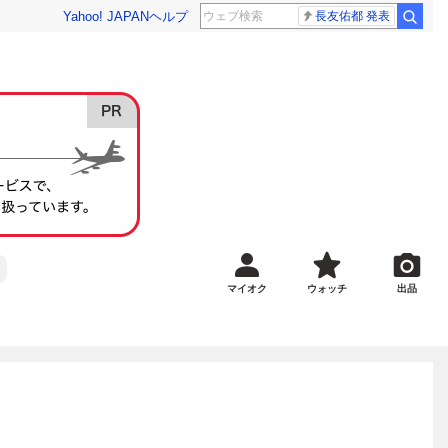
Yahoo! JAPAN
ヘルプ
長友佑都 発表
マイオク
ウォッチ
出品