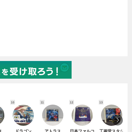
10
11
12
13
1
ス
ドラゴン
アトラス
日本ファルコ
工画堂スタジ