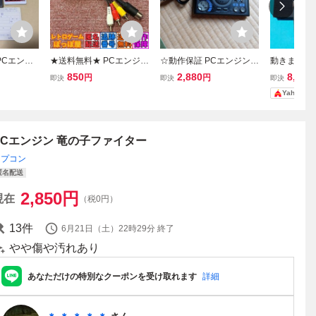
PCエンジ
★送料無料★ PCエンジン
☆動作保証 PCエンジン D
動きます！
バー ハガ
対応 ステレオ AVケーブ
UO用 紫コントローラー
『ストリー
850
2,880
8,990
円
円
即決
即決
即決
 PCengin
ル 新品 NEC PC ENGINE
ターボパッド
Ⅱ’』『ホ
Yahoo!
GON SA
ングスティッ
E system
08）』セッ
PCエンジン 竜の子ファイター
カプコン
匿名配送
2,850
円
現在
（税0円）
13
件
6月21日（土）22時29分
終了
やや傷や汚れあり
あなただけの特別なクーポンを受け取れます
詳細