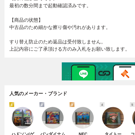
人気のメーカー・ブランド
1
2
3
4
5
ハドソン(ゲ
バンダイナム
NEC
タイトー
コ