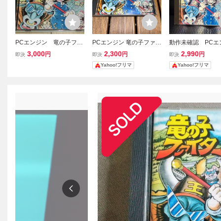
PCエンジン 竜の子ファ
PCエンジン 竜の子ファイ
動作未確認 PCエ
イター トンキンハウ
ター HuCARD トンキン
竜の子ファイター H
3,000
2,300
2,990
円
円
円
即決
即決
即決
ス 宮下あきら
ハウス
RD トンキンハウ
Yahoo!フリマ
Yahoo!フリマ
ガキ付