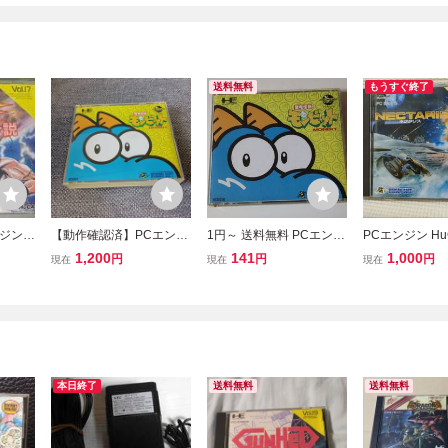
送料無料
もうすぐ終了
ジン(P
【動作確認済】PCエンジ
1円～ 送料無料 PCエンジ
PCエンジン Hu
ンCD-ROM「聖竜伝説モ
ン CD-ROM2 聖竜伝説モ
クタリス
1,200
141
1,000
円
円
円
現在
現在
現在
ンビット（ハドソン）」
ンビット
本日終了
送料無料
送料無料