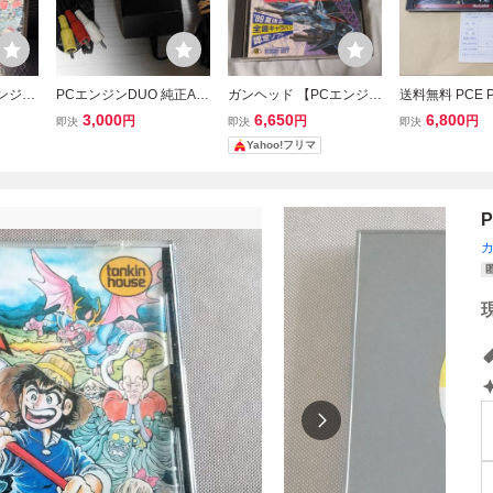
ンジン
PCエンジンDUO 純正AC
ガンヘッド 【PCエンジ
送料無料 PCE 
uCA
アダプタと純正AVケーブ
ン】
ン ドラゴンセイ
3,000
6,650
6,800
円
円
円
即決
即決
即決
ス ハ
ル1組
キ付 PC engine
Yahoo!フリマ
e エンジン DRA
BER HuCARD H
namcot ナムコ