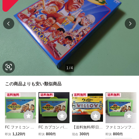
1
/
4
この商品よりも安い類似商品
送料無料
送料無料
送料無料
送料無料
FC ファミコン カ
FC カプコン バル
【送料無料/即日発
ファミコンソフト
プコンバルセロナ
セロナ'92 ファミ
送】FC ウィロー
CAPCOM バルセ
1,120
800
300
800
即決
円
即決
円
現在
円
即決
円
92
コンソフト カセッ
WILLOW カプコン
ロナ '92 カプコン