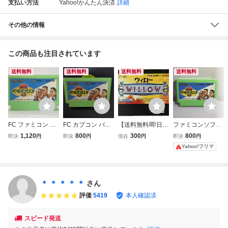
支払い方法
Yahoo!かんたん決済
詳細
その他の情報
この商品も注目されています
送料無料
送料無料
送料無料
送料無料
FC ファミコン カ
FC カプコン バル
【送料無料/即日発
ファミコンソフト
プコンバルセロナ
セロナ'92 ファミ
送】FC ウィロー
CAPCOM バルセ
1,120
800
300
800
即決
円
即決
円
現在
円
即決
円
92
コンソフト カセッ
WILLOW カプコン
ロナ '92 カプコン
Yahoo!フリマ
トのみ
CAP-WI ファミコ
ン カセット ソフ
トのみ レトロゲー
ム 名作ARPG
＊ ＊ ＊ ＊ ＊
さん
評価
5419
本人確認済
スピード発送