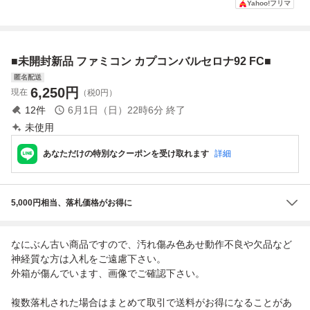
Yahoo!フリマ
トのみ
CAP-WI ファミコ
ン カセット ソフ
トのみ レトロゲー
ム 名作ARPG
■未開封新品 ファミコン カプコンバルセロナ92 FC■
匿名配送
6,250
円
現在
（税0円）
12
件
6月1日（日）22時6分
終了
未使用
あなただけの特別なクーポンを受け取れます
詳細
5,000円相当、落札価格がお得に
なにぶん古い商品ですので、汚れ傷み色あせ動作不良や欠品など
神経質な方は入札をご遠慮下さい。
外箱が傷んでいます、画像でご確認下さい。
複数落札された場合はまとめて取引で送料がお得になることがあ