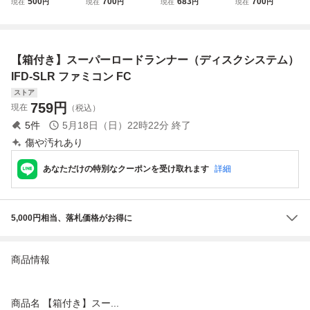
500
700
683
700
現在
円
現在
円
現在
円
現在
円
ィスクカード スー
ィスクカード / ア
クシステム ゼルダ
ィスクカード / ボ
パーロードランナ
イスホッケー
の伝説 スーパーマ
ンバーマン
ー
リオブラザーズ 他
【箱付き】スーパーロードランナー（ディスクシステム）
IFD-SLR ファミコン FC
ストア
759
円
現在
（税込）
5
件
5月18日（日）22時22分
終了
傷や汚れあり
あなただけの特別なクーポンを受け取れます
詳細
5,000円相当、落札価格がお得に
商品情報
商品名 【箱付き】スー...