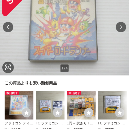
1
/
4
この商品よりも安い類似商品
本日終了
本日終了
ファミコン ディス
FC ファミコン デ
1円～ 訳あり FC
FC ファミコン デ
クシステム FC デ
ィスクシステム デ
ファミコン ディス
ィスクシステム デ