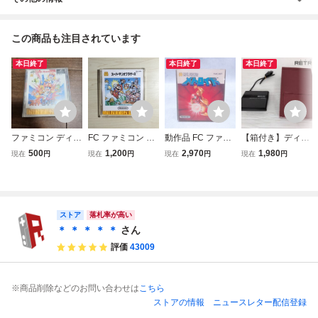
この商品も注目されています
本日終了
本日終了
本日終了
ファミコン ディス
FC ファミコン デ
動作品 FC ファミ
【箱付き】ディス
クシステム FC デ
ィスクシステム デ
コン ディスクシス
クシステム HVC-0
500
1,200
2,970
1,980
現在
円
現在
円
現在
円
現在
円
ィスクカード スー
ィスクカード / ス
テム メトロイド
22 ファミコン FC
パーロードランナ
ーパーマリオブラ
箱説付【PP
ー
ザーズ / バレーボ
ール
ストア
落札率が高い
＊ ＊ ＊ ＊ ＊
さん
評価
43009
※商品削除などのお問い合わせは
こちら
ストアの情報
ニュースレター配信登録