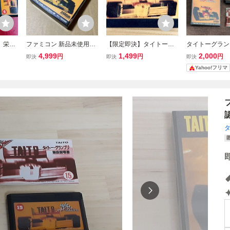
 栄光
ファミコン 新品未使用未
【限定即決】タイトーグ
タイトーグラン
付き 同
開封 タイトーグランプ
ランプリ 栄光へのライセ
へのライセンス
4,999
1,499
2,000
円
円
円
即決
即決
即決
数出品
リ
ンス TAiTO 15 FC.128 フ
Yahoo!フリマ
ァミコン レア レトロ