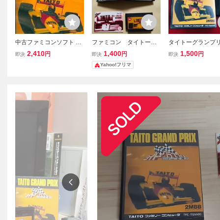
中古ファミコンソフト タ
ファミコン タイトーグ
タイトーグランプリ
イトーグランプリ
ランプリ
へのライセンス 箱
2,410
1,400
1,500
円
円
円
即決
即決
即決
梱可能★即売★多
Yahoo!フリマ
中★