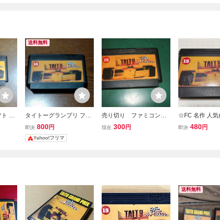
送料無料
ト タ
タイトーグランプリ ファ
売り切り ファミコンソ
☆FC 名作 人気
栄光へ
ミコン FC TAITO Nintend
フト タイトーグランプ
ITO GRAND-P
800
300
480
円
円
円
即決
現在
即決
o
リ 割れやヒビなし 送
ーグランプリ 
Yahoo!フリマ
料２１０円
イセンス レース 
動作確認済 端
掃済 同梱可
送料無料