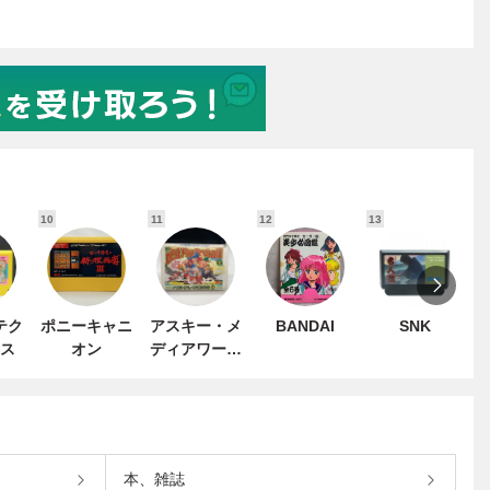
10
11
12
13
1
テク
ポニーキャニ
アスキー・メ
BANDAI
SNK
ス
オン
ディアワーク
ス
本、雑誌