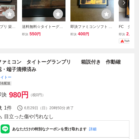
プリ 栄光
送料無料☆タイトーグラ
即決ファミコンソフト タ
FC タイ
ンプリ☆ファミコンソフ
イトーグランプリ 栄光へ
リ 箱説付き
550
400
2,500
円
円
即決
即決
即決
ト☆
のライセンス
Yahoo!
ファミコン タイトーグランプリ 箱説付き 作動確
認・端子清掃済み
タイトー
匿名配送
980
円
即決
（税0円）
1
件
6月29日（日）20時50分
終了
目立った傷や汚れなし
あなただけの特別なクーポンを受け取れます
詳細