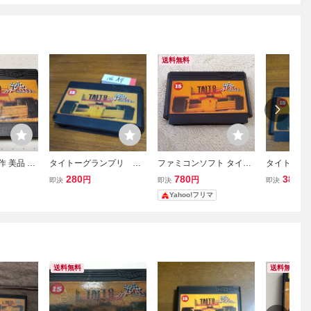
送料無料
作 美品 TA
タイトーグランプリ フ
ファミコンソフト タイト
タイトーグ
RIX タイト
ァミコン FCナナリス
ーグランプリ TAITO F1 R
ァミコン 
280
780
380
円
円
円
即決
即決
即決
栄光へのラ
ト 欠けあり
ACE
Yahoo!フリマ
RPG ☆
子・除菌清
送料無料
送料無料