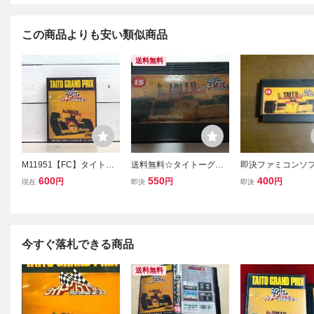
この商品よりも安い類似商品
送料無料
M11951【FC】タイトー
送料無料☆タイトーグラ
即決ファミコンソフ
グランプリ 栄光のライセ
ンプリ☆ファミコンソフ
イトーグランプリ 
600
550
400
円
円
円
現在
即決
即決
ンス TAITO GRAND PRIX
ト☆
のライセンス
箱付き説明書なし エタノ
ールで端子清掃起動チェ
ックOKゆうメール150g
今すぐ落札できる商品
送料無料