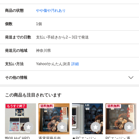
商品の状態
やや傷や汚れあり
個数
1
個
発送までの日数
支払い手続きから2～3日で発送
発送元の地域
神奈川県
支払い方法
Yahoo!かんたん決済
詳細
その他の情報
この商品も注目されています
もうすぐ終了
送料無料
送料無料
鴨08 HuCARD ソ
逐電屋藤兵衛 P
★PCエンジン★H
PCエンジン 逐電