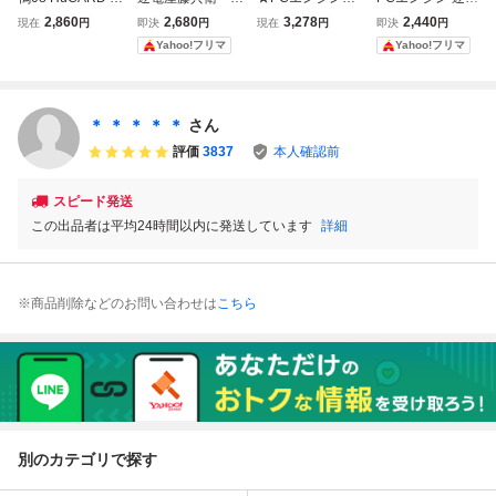
フトのみ 3本セッ
Cエンジン ナグザ
uカード★【逐電
屋 藤兵衛 ナグザ
2,860
2,680
3,278
2,440
現在
円
即決
円
現在
円
即決
円
ト コラムス COLU
ット
屋 藤兵衛】★
ット 箱説付
Yahoo!フリマ
Yahoo!フリマ
MNS/めぞん一刻/
逐電屋 藤兵衛 PC
エンジン ジャンク
＊ ＊ ＊ ＊ ＊
さん
評価
3837
本人確認前
スピード発送
この出品者は平均24時間以内に発送しています
詳細
※商品削除などのお問い合わせは
こちら
別のカテゴリで探す