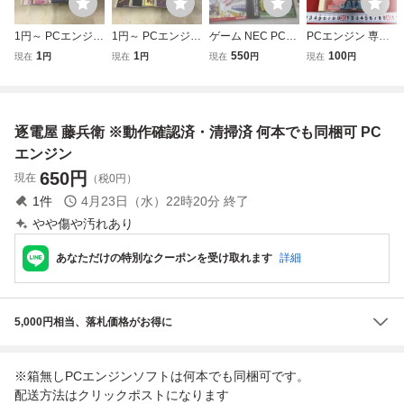
1円～ PCエンジン
1円～ PCエンジン
ゲーム NEC PCエ
PCエンジン 専用
SUPER CD・RO
SUPER CD・RO
ンジン ソフト Hu
ソフト レッドアラ
1
1
550
100
現在
円
現在
円
現在
円
現在
円
M2 アーケードカ
M2 ハイパーウォ
カード 4点 ポピュ
ート 日本テレネッ
ードDUO 迷宮の
ーズ 卒業ll ネオ・
ラス 桃太郎伝説タ
ト ケース汚れ 説
エルフィーネ 他
ジェネレーション
ーボ プロ野球ワー
明書日焼け ディス
他
ルドスタジアム 等
ク読み込み未確認
逐電屋 藤兵衛 ※動作確認済・清掃済 何本でも同梱可 PC
グッズセ
CD-ROM2 コンバ
ットゲーム
エンジン
650
円
現在
（税0円）
1
件
4月23日（水）22時20分
終了
やや傷や汚れあり
あなただけの特別なクーポンを受け取れます
詳細
5,000円相当、落札価格がお得に
※箱無しPCエンジンソフトは何本でも同梱可です。
配送方法はクリックポストになります