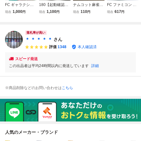
FC ギャラクシア
180【起動確認済
ナムコット麻雀3
FC ファミコン 爆
ン 箱説付き ナム
み】FC 貝獣物語
マージャン天国
笑 人生劇場３ ソ
1,000
1,100
110
617
現在
円
現在
円
現在
円
現在
円
コ ファミコンソフ
マップ付 ファミコ
箱説付きファミコ
フト 箱説付 起動
ト namcot GALAX
ン ナムコ NAMCO
ン
確認済
IAN レトロゲーム
かいじゅうものが
たり 箱付き
落札率が高い
＊ ＊ ＊ ＊ ＊
さん
評価
1348
本人確認済
スピード発送
この出品者は平均24時間以内に発送しています
詳細
※商品削除などのお問い合わせは
こちら
人気のメーカー・ブランド