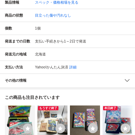
製品情報
スペック・価格相場を見る
商品の状態
目立った傷や汚れなし
個数
1
個
発送までの日数
支払い手続きから1～2日で発送
発送元の地域
北海道
支払い方法
Yahoo!かんたん決済
詳細
その他の情報
この商品も注目されています
もうすぐ終了
本日終了