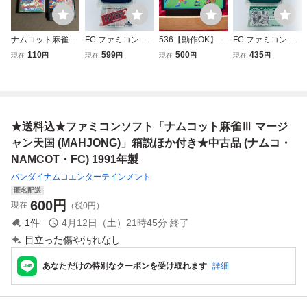
ナムコット麻雀3
FC ファミコン テ
536【動作OK】
FC ファミコン 麻
マージャン天国
トリス２＋ボンブ
ファミリーボクシ
雀 ソフト 箱説付
110
599
500
435
現在
円
現在
円
現在
円
現在
円
箱説付きファミコ
リス ソフト 箱説
ング ナムコ namc
起動確認済
ン
付 起動確認済
ot ファミコン FC
カセット ゲーム
箱説ナシ 裸ソフト
★送料込★ファミコンソフト「ナムコット麻雀Ⅲ マージ
ャン天国 (MAHJONG)」箱説ほか付き★中古品 (ナムコ・
NAMCOT・FC) 1991年製
バンダイナムコエンターテインメント
匿名配送
600
円
現在
（税0円）
1
件
4月12日（土）21時45分
終了
目立った傷や汚れなし
あなただけの特別なクーポンを受け取れます
詳細