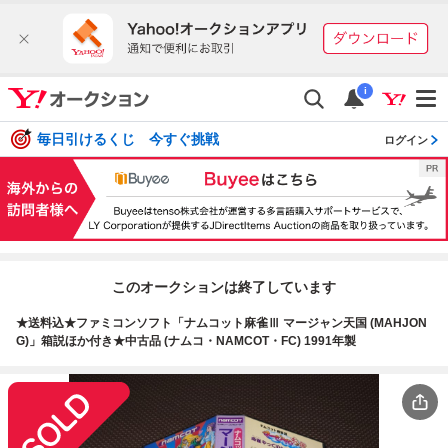
i
毎日引けるくじ 今すぐ挑戦
ログイン
このオークションは終了しています
★送料込★ファミコンソフト「ナムコット麻雀Ⅲ マージャン天国 (MAHJON
G)」箱説ほか付き★中古品 (ナムコ・NAMCOT・FC) 1991年製