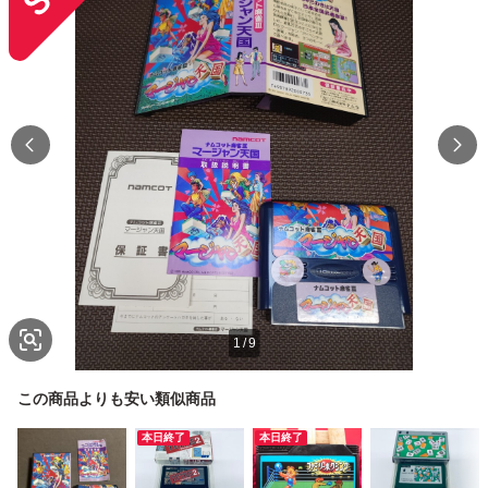
1
/
9
この商品よりも安い類似商品
本日終了
本日終了