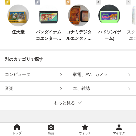
1
2
3
4
5
任天堂
バンダイナム
コナミデジタ
ハドソン(ゲ
スク
コエンターテ
ルエンタテイ
ーム)
エ
インメント
ンメント
別のカテゴリで探す
コンピュータ
家電、AV、カメラ
音楽
本、雑誌
もっと見る
トップ
出品
ウォッチ
マイオク