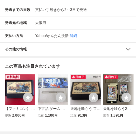
発送までの日数
支払い手続きから2～3日で発送
発送元の地域
大阪府
支払い方法
Yahoo!かんたん決済
詳細
その他の情報
この商品も注目されています
送料無料
本日終了
本日終了
【ファミコン】 天
中古品 ゲーム ス
天地を喰らう ファ
天地を喰らう2
地を喰らう★ソフ
ーパーファミコン
ミコン FC
箱説付きファミコ
2,000
1,100
913
1,391
即決
円
現在
円
現在
円
現在
円
トのみ★動作確認
ソフト 天地創造
ン 天地を喰らうⅡ
済
ソフトのみ
CAPCOM