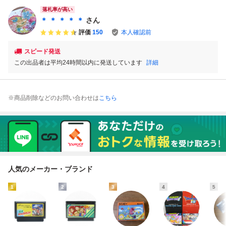
落札率が高い
＊ ＊ ＊ ＊ ＊
さん
評価
150
本人確認前
スピード発送
この出品者は平均24時間以内に発送しています
詳細
※商品削除などのお問い合わせは
こちら
人気のメーカー・ブランド
1
2
3
4
5