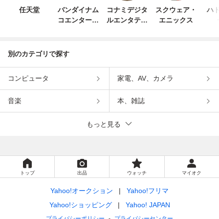
任天堂
バンダイナム
コナミデジタ
スクウェア・
ハド
コエンターテ
ルエンタテイ
エニックス
インメント
ンメント
別のカテゴリで探す
コンピュータ
家電、AV、カメラ
音楽
本、雑誌
もっと見る
トップ
出品
ウォッチ
マイオク
Yahoo!オークション
Yahoo!フリマ
Yahoo!ショッピング
Yahoo! JAPAN
プライバシーポリシー
プライバシーセンター