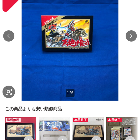
1
/
6
この商品よりも安い類似商品
送料無料
本日終了
本日終了