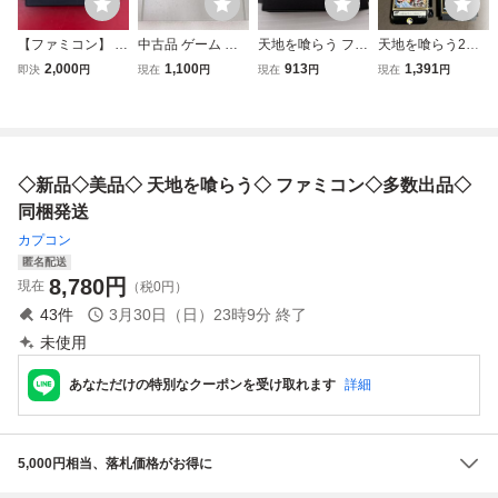
【ファミコン】 天
中古品 ゲーム ス
天地を喰らう ファ
天地を喰らう2
地を喰らう★ソフ
ーパーファミコン
ミコン FC
箱説付きファミコ
2,000
1,100
913
1,391
即決
円
現在
円
現在
円
現在
円
トのみ★動作確認
ソフト 天地創造
ン 天地を喰らうⅡ
済
ソフトのみ
CAPCOM
◇新品◇美品◇ 天地を喰らう◇ ファミコン◇多数出品◇
同梱発送
カプコン
匿名配送
8,780
円
現在
（税0円）
43
件
3月30日（日）23時9分
終了
未使用
あなただけの特別なクーポンを受け取れます
詳細
5,000円相当、落札価格がお得に