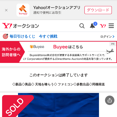
i
毎日引けるくじ 今すぐ挑戦
ログイン
このオークションは終了しています
◇新品◇美品◇ 天地を喰らう◇ ファミコン◇多数出品◇同梱発送