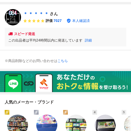
C ファミコン
キッド ジャックと
ャックと豆の木も
豆の木ものがた
のがたり』コレク
り』コレクター・
ター・マニア必
＊ ＊ ＊ ＊ ＊
さん
マニア・まとめて
見・まとめて・大
評価
7027
本人確認済
量
スピード発送
この出品者は平均24時間以内に発送しています
詳細
※商品削除などのお問い合わせは
こちら
人気のメーカー・ブランド
1
2
3
4
5