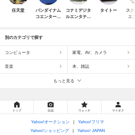
任天堂
バンダイナム
コナミデジタ
タイトー
スク
コエンターテ
ルエンタテイ
エ
インメント
ンメント
別のカテゴリで探す
コンピュータ
家電、AV、カメラ
音楽
本、雑誌
もっと見る
トップ
出品
ウォッチ
マイオク
Yahoo!オークション
Yahoo!フリマ
Yahoo!ショッピング
Yahoo! JAPAN