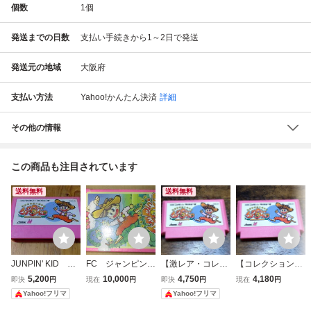
個数
1
個
発送までの日数
支払い手続きから1～2日で発送
発送元の地域
大阪府
支払い方法
Yahoo!かんたん決済
詳細
その他の情報
この商品も注目されています
送料無料
送料無料
JUNPIN' KID ジ
FC ジャンピン・
【激レア・コレク
【コレクション引
ャンピン・キッ
キッド ジャック
ション引退・動作
退・動作確認済】
5,200
10,000
4,750
4,180
即決
円
現在
円
即決
円
現在
円
ド ジャックと豆
と豆の木ものがた
確認済】ファミコ
ファミコン『ジャ
Yahoo!フリマ
Yahoo!フリマ
の木ものがたり F
り
ン『ジャンピン・
ンピン・キッド ジ