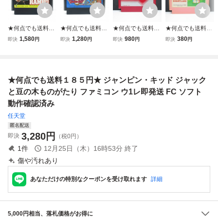
★何点でも送料１
★何点でも送料１
★何点でも送料１
★何点でも送料１
８５円★ ランボー
８５円★ ⑤ ドラ
８５円★ ⑬ ドン
８５円★ バイナリ
1,580
1,280
980
380
即決
円
即決
円
即決
円
即決
円
RANBO ファミコ
ゴンクエストⅡ ド
キーコング3 ファ
ィランド ファミコ
ン ソ39レ即発送 F
ラクエ2【後期ザ
ミコン ツ29！レ
ン タ15レ即発送 F
C ソフト 動作確認
ラザラFFマーク】
即発送 FC ソフト
C ソフト 動作確認
済み
ファミコン チ1！
動作確認済み
済み
★何点でも送料１８５円★ ジャンピン・キッド ジャック
レ即発送 FC ソフ
ト 動作確認済み
と豆の木ものがたり ファミコン ウ1レ即発送 FC ソフト
動作確認済み
任天堂
匿名配送
3,280
円
即決
（税0円）
1
件
12月25日（木）16時53分
終了
傷や汚れあり
あなただけの特別なクーポンを受け取れます
詳細
5,000円相当、落札価格がお得に