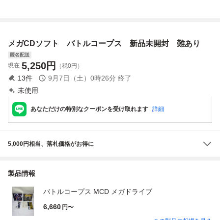
ブライ
アサルト 中古品
ツ】【メガCD】
迎です。
【MD】
メガCDソフト バトルコープス 新品未開封 難あり
匿名配送
5,250
円
現在
（税0円）
13
件
9月7日（土）0時26分
終了
未使用
あなただけの特別なクーポンを受け取れます
詳細
5,000円相当、落札価格がお得に
製品情報
バトルコープス MCD メガドライブ
6,660
円〜