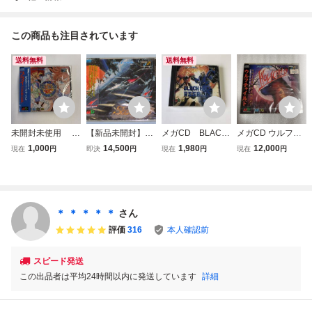
この商品も注目されています
送料無料
送料無料
未開封未使用 メ
【新品未開封】M
メガCD BLACK
メガCD ウルフチ
ガドライブ メガC
DCD メガCD ソル
HOLE ASSALLT /
ャイルド 未開封品
1,000
14,500
1,980
12,000
現在
円
即決
円
現在
円
現在
円
D 八玉の勇士伝説
フィース SOL-F
ブラックホール・
ブライ
EACE SEGA MEG
アサルト 中古品
A CD
＊ ＊ ＊ ＊ ＊
さん
評価
316
本人確認前
スピード発送
この出品者は平均24時間以内に発送しています
詳細