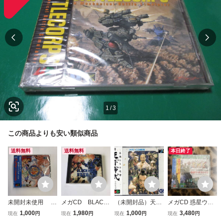
1
/
3
この商品よりも安い類似商品
送料無料
送料無料
本日終了
未開封未使用 メ
メガCD BLACK
（未開封品）天下
メガCD 惑星ウッ
ガドライブ メガC
HOLE ASSALLT /
布武 (TENKAFUB
ドストック 未開
1,000
1,980
1,000
3,480
現在
円
現在
円
現在
円
現在
円
D 八玉の勇士伝説
ブラックホール・
U)【ゲームアー
封品 同梱発送歓