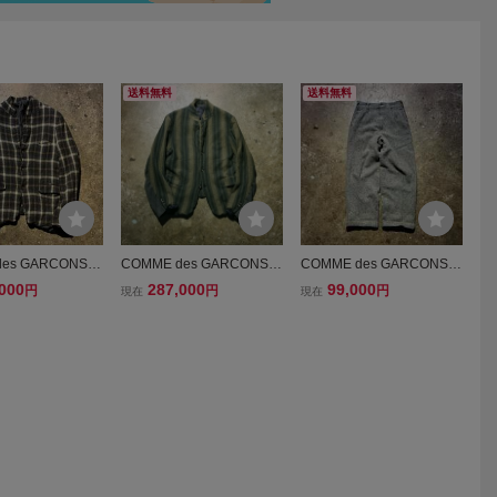
送料無料
送料無料
es GARCONS H
COMME des GARCONS H
COMME des GARCONS H
LUS 94AW ウー
OMME PLUS 94AW 袖切
OMME PLUS 94AW ウー
000
287,000
99,000
円
円
円
現在
現在
替ジャケット チ
替 ウール縮絨ストライプ
ル縮絨2タックワイドパン
1994 90s コムデ
ジャケット 1994AW AD19
ツ 1994AW AD1994 コム
ンオムプリュス P
94 90s コムデギャルソン
デギャルソンオムプリュス
2M 初期縮絨
オムプリュス
初期縮絨