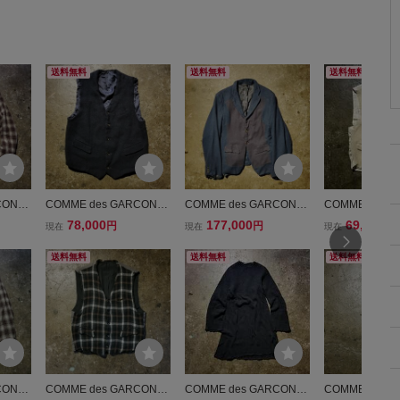
送料無料
送料無料
送料無料
CONS
COMME des GARCONS
COMME des GARCONS
COMME des 
AW ウ
HOMME PLUS 94AW ウ
HOMME PLUS 94aw 切
HOMME PLUS
78,000
177,000
69,200
円
円
円
現在
現在
現在
 チェ
ール縮絨切替ベスト 1994
替ウール縮絨ジャケット
ール縮絨ベスト 
94 90
AW AD1994 90s コムデ
M コムデギャルソンオム
AD1994 コム
送料無料
送料無料
送料無料
ンオム
ギャルソンオムプリュス
プリュス 1994aw AD199
ンオムプリュス 
4 90s
CONS
COMME des GARCONS
COMME des GARCONS
COMME des 