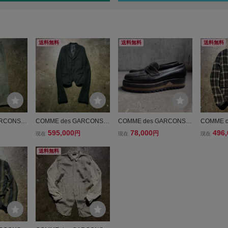
送料無料
送料無料
送料無料
RCONS H
COMME des GARCONS H
COMME des GARCONS H
COMME d
4aw 染色加
OMME PLUS 94AW ウー
OMME PLUS 94aw シャー
OMME P
595,000
78,000
496,
円
円
現在
現在
現在
デュロイパ
ル縮絨ロングスリーブジャ
クソールローファー 26cm
ル縮絨切
ギャルソン
ケット 90s AD1994 1994A
コムデギャルソンオムプリ
ェック AD
送料無料
4aw AD1
W コムデギャルソンオムプ
ュス 1994aw 90s 縮絨
ギャルソ
リュス エイリアン
J-0403