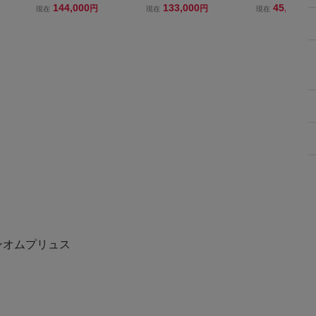
aw ウ
HOMME PLUS 94AW ウ
HOMME PLUS 94AW ウ
HOMME PLUS 
144,000
133,000
45,000
円
円
円
現在
現在
現在
ット
ール縮絨ベスト 1994AW
ール縮絨切替ロングニッ
ール縮絨ネクタ
デギャ
AD1994 90s コムデギャ
ト 1994AW AD1994 90s
ギャルソンオム
1994
ルソンオムプリュス
コムデギャルソンオムプ
1994aw AD199
リュス