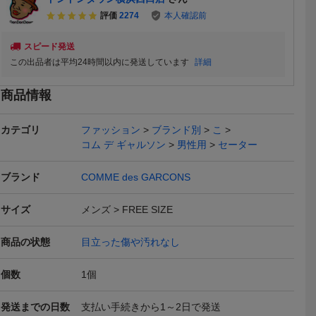
評価
2274
本人確認前
スピード発送
送料無料
送料無料
送料無料
この出品者は平均24時間以内に発送しています
詳細
商品情報
カテゴリ
ファッション
ブランド別
こ
コム デ ギャルソン
男性用
セーター
GARCONS
COMME des GARCONS
COMME des GARCONS
COMME de
 94AW ウ
HOMME PLUS 1994AW
HOMME PLUS 94aw ウ
HOMME PL
ブランド
COMME des GARCONS
155,000
89,000
496,0
円
円
現在
現在
現在
1994AW
ニット切替ウール縮絨ジ
ール縮絨タックワイドパ
ケット切替
デギャルソ
ャケット コムデギャルソ
ンツ M コムデギャルソン
ジャケット 
送料無料
送料無料
送料無料
サイズ
メンズ
FREE SIZE
90s
ンオムプリュス 94AW 90
オムプリュス 1994aw AD
94AW AD1
s
1994 90s
デギャルソ
ス
商品の状態
目立った傷や汚れなし
個数
1
個
発送までの日数
支払い手続きから1～2日で発送
GARCONS
COMME des GARCONS
COMME des GARCONS
COMME de