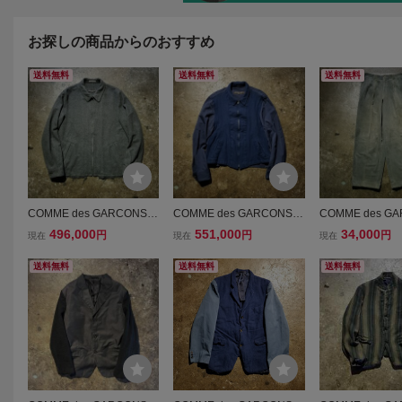
お探しの商品からのおすすめ
送料無料
送料無料
送料無料
COMME des GARCONS H
COMME des GARCONS H
COMME des GA
OMME PLUS 94AW ウー
OMME PLUS 94AW ウー
OMME PLUS 9
496,000
551,000
34,000
円
円
円
現在
現在
現在
ル縮絨 裁ち切りジップブ
ルギャバ切替 ウール縮絨
工 2タックコー
ルゾン 1994AW AD1994 9
ジップブルゾン 1994AW A
ンツ M コムデ
送料無料
送料無料
送料無料
0s コムデギャルソンオム
D1994 90s コムデギャル
オムプリュス 199
プリュス
ソンオムプリュス
994 90s 縮絨