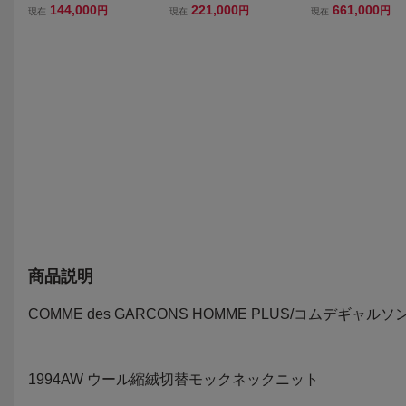
HOMME PLUS 94AW ウ
HOMME PLUS 94AW ウ
HOMME PLUS 94
144,000
221,000
661,000
円
円
円
現在
現在
現在
ール縮絨 ベスト チェック
ール縮絨切替 アーガイル
ール縮絨 3Bジャケ
柄 1994AW AD1994 90s
ニット 1994AW AD1994
チェック柄 M コム
コムデギャルソンオムプ
90s コムデギャルソンオ
ルソンオムプリュス 
リュス 初期縮絨
ムプリュス
aw AD1994 90s
商品説明