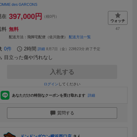
OMME des GARCONS
397,000
円
現在
（税0円）
送料
無料
47
配送方法
飛脚宅配便（佐川急便）
配送方法一覧
0
件
2時間
詳細
8月7日（金）22時23分
終了予定
目立った傷や汚れなし
入札する
ログイン
してください
あなただけの特別なクーポンを受け取れます
詳細
質問する
ドンドンダウン横浜西口店
さん