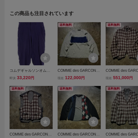
この商品も注目されています
送料無料
送料無料
コムデギャルソンオムプ
COMME des GARCONS
COMME des GAR
リュス サイズ:S PJ-P035
HOMME PLUS 94AW ウ
HOMME PLUS 94
33,220
122,000
551,000
円
円
円
即決
現在
現在
AD2022ウール縮絨ロン
ール縮絨切替ニット 1994
ール縮絨ジャケット
グパンツ 中古 BS99
AW AD1994 90s コムデ
ック 1994AW AD19
送料無料
送料無料
送料無料
ギャルソンオムプリュス
s コムデギャルソ
プリュス 初期縮絨
COMME des GARCONS
COMME des GARCONS
COMME des GAR