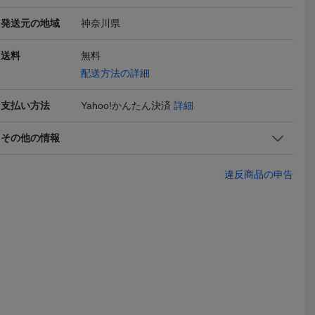
94aw ウ
HOMME PLUS 94aw ウ
HOMME PLUS 94aw ウ
HOMME PL
56,000
221,000
89,00
円
円
現在
現在
現在
イ コムデ
ール縮絨ニット ハイネッ
ール縮絨ねじれカーディ
ーデュロイ
発送元の地域
神奈川県
プリュス
ク コムデギャルソンオム
ガン L コムデギャルソン
ルシューズ 2
4 90s
プリュス 1994aw AD199
オムプリュス 1994aw AD
ギャルソン
送料
4 90s 初期縮絨
無料
1994 90s
1994aw AD
絨
配送方法の詳細
支払い方法
Yahoo!かんたん決済
詳細
その他の情報
違反商品の申告