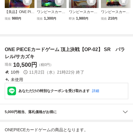
【美品】ONE PIE
ワンピースカード
ワンピースカード
ワンピースカード
CEカードゲーム
ゲーム ナミ SR パ
ゲーム OP02 001
ゲーム クザン OP
980
1,300
1,980
210
現在
円
現在
円
即決
円
現在
円
マゼラン SR OP0
ラレル OP02-036
L エドワード ニュ
02-096 SR 頂上決
2-085 パラレル 頂
頂上決戦
ーゲート リーダー
戦 パラレル
上決戦 ワンピース
パラレル 特価即決
カード
ONE PIECE CAR
D GAME 頂上決戦
ONE PIECEカードゲーム 頂上決戦【OP-02】 SR パラ
レル/サカズキ
10,500
円
現在
（税0円）
10
件
11月2日（水）21時22分
終了
未使用
あなただけの特別なクーポンを受け取れます
詳細
5,000円相当、落札価格がお得に
ONEPIECEカードゲームの商品となります。