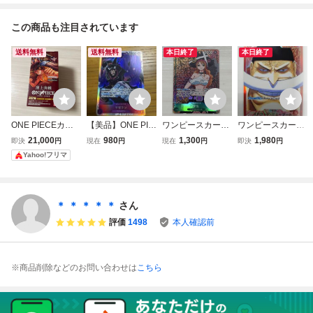
この商品も注目されています
送料無料
送料無料
本日終了
本日終了
ONE PIECEカー
【美品】ONE PIE
ワンピースカード
ワンピースカード
ドゲーム ブースタ
CEカードゲーム
ゲーム ナミ SR パ
ゲーム OP02 001
21,000
980
1,300
1,980
即決
円
現在
円
現在
円
即決
円
ーパック 頂上決戦
マゼラン SR OP0
ラレル OP02-036
L エドワード ニュ
Yahoo!フリマ
OP-02 BOX
2-085 パラレル 頂
頂上決戦
ーゲート リーダー
上決戦 ワンピース
パラレル 特価即決
カード
ONE PIECE CAR
D GAME 頂上決戦
＊ ＊ ＊ ＊ ＊
さん
評価
1498
本人確認前
※商品削除などのお問い合わせは
こちら