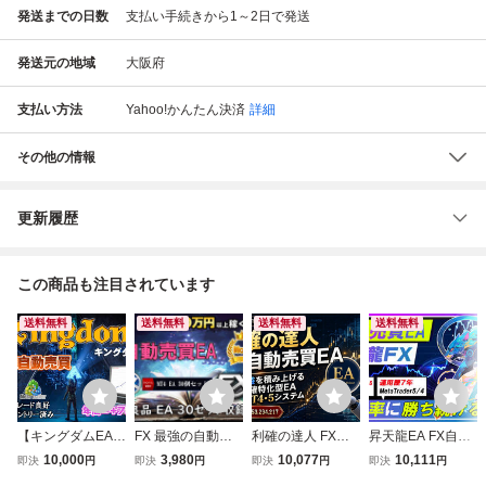
発送までの日数
支払い手続きから1～2日で発送
発送元の地域
大阪府
支払い方法
Yahoo!かんたん決済
詳細
その他の情報
更新履歴
この商品も注目されています
送料無料
送料無料
送料無料
送料無料
【キングダムEA】
FX 最強の自動売
利確の達人 FX自
昇天龍EA FX自動
FX 自動売買EA M
買EA 30セット
動売買EA 利益を
売買EAは月間100
10,000
3,980
10,077
10,111
即決
円
即決
円
即決
円
即決
円
T4 MT5 年間利益
（MT4専用 : スキ
積み上げる利確特
0pips MT5 MT4 自