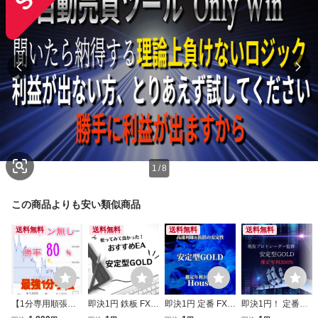
1
/
8
この商品よりも安い類似商品
送料無料
送料無料
送料無料
送料無料
【1分専用順張
即決1円 鉄板 FX
即決1円 定番 FX
即決1円！ 定番EA
り】バイナリー マ
自動売買 EA GOL
自動売買 EA GOL
FX 自動売買 EA G