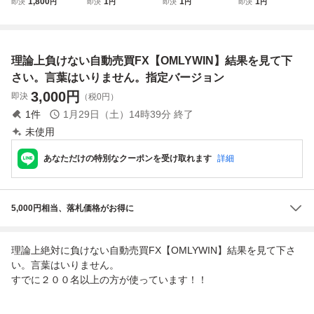
1,800
1
1
1
即決
円
即決
円
即決
円
即決
円
ーチン無し 単勝率
D ゴールド House
D ゴールド House
OLD ゴールド Ho
80% 最強矢印 サ
ハウス 安定重視
ハウス 安定重視
use ハウス 安定重
インツール手法 無
高速利確 低リスク
高速利確 低リスク
視 高速利確 低リ
裁量 手法 株自動
シストレ システム
シストレ システム
スク シストレ シ
理論上負けない自動売買FX【OMLYWIN】結果を見て下
売買 FXスキャル
トレード 投資 不
トレード 投資 不
ステムトレード 投
ピング
労所得 資産運用
労所得 MT4
資 不労所得 MT4
さい。言葉はいりません。指定バージョン
3,000
円
即決
（税0円）
1
件
1月29日（土）14時39分
終了
未使用
あなただけの特別なクーポンを受け取れます
詳細
5,000円相当、落札価格がお得に
理論上絶対に負けない自動売買FX【OMLYWIN】結果を見て下さ
い。言葉はいりません。
すでに２００名以上の方が使っています！！