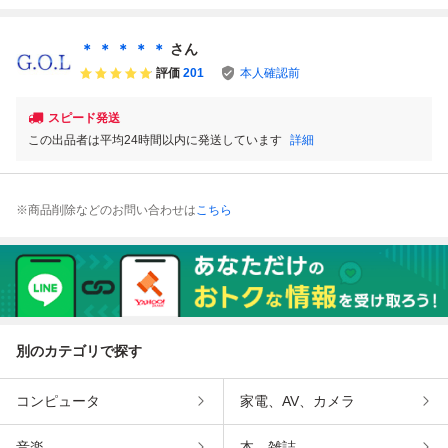
約769万円 ： 収益
ャルピングやデイ
化型EA MT4 MT5
動売買システム 究
増加中 自動売買ソ
トレード、スイン
システム
極のトレードロジ
フト 自動売買シス
グ ＝ 勝率80％～
ックによる運用
＊ ＊ ＊ ＊ ＊
さん
テム 自動売買ツー
自動売買ソフト 自
評価
201
本人確認前
ル 必勝法
動売買 EA
スピード発送
この出品者は平均24時間以内に発送しています
詳細
※商品削除などのお問い合わせは
こちら
別のカテゴリで探す
コンピュータ
家電、AV、カメラ
音楽
本、雑誌