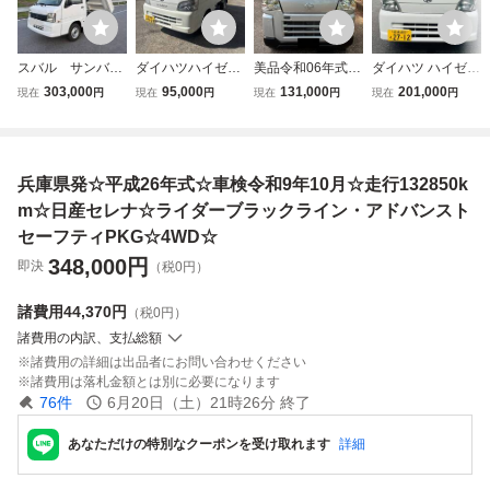
スバル サンバー
ダイハツハイゼッ
美品令和06年式ダ
ダイハツ ハイゼッ
トラック●ダンブ
ト 平成17/8月 4W
イハツハイゼット
ト軽トラック 平成
303,000
95,000
131,000
201,000
現在
円
現在
円
現在
円
現在
円
車●車検令和10年8
D 車検令和9/8月
660 カーゴ デラ
26年車4WD 切り
月まで●走行4500
エイコン良い
ックス ４WD
替えエアコンOK
0km●エアコン●5
低走行/車検R10年
パワステMT5速実
速マニュアル●4W
02月まで
走行47,500km 車
兵庫県発☆平成26年式☆車検令和9年10月☆走行132850k
D●ELシフト●
検10年3月まで群
馬県前橋市より
m☆日産セレナ☆ライダーブラックライン・アドバンスト
セーフティPKG☆4WD☆
348,000
円
即決
（税0円）
諸費用
44,370円
（税0円）
諸費用の内訳、支払総額
諸費用の詳細は出品者にお問い合わせください
諸費用は落札金額とは別に必要になります
76
件
6月20日（土）21時26分
終了
あなただけの特別なクーポンを受け取れます
詳細