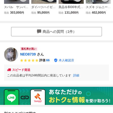
スバル サンバー
ダイハツハイゼッ
美品令和06年式ダ
スズキ ジムニー A
トラック●ダンブ
ト 平成17/8月 4W
イハツハイゼット
BA-JB23W 平成
303,000
95,000
131,000
402,000
現在
円
現在
円
現在
円
現在
円
車●車検令和10年8
D 車検令和9/8月
660 カーゴ デラ
28年 特別仕様車
月まで●走行4500
エイコン良い
ックス ４WD
ランドベンチャー
0km●エアコン●5
低走行/車検R10年
4WD パート 5速
速マニュアル●4W
02月まで
マニュアル ター
商品への質問（1件）
D●ELシフト●
ボ 車検令和10年5
月まで
落札率が高い
NEO8739
さん
評価
66
本人確認済
スピード発送
この出品者は平均24時間以内に発送しています
詳細