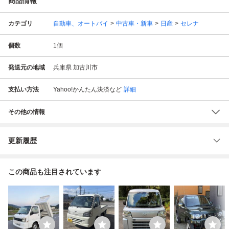
商品情報
カテゴリ
自動車、オートバイ
中古車・新車
日産
セレナ
個数
1
個
発送元の地域
兵庫県 加古川市
支払い方法
Yahoo!かんたん決済
など
詳細
その他の情報
更新履歴
この商品も注目されています