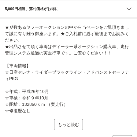
5,000円相当、落札価格がお得に
★彡数あるヤフーオークションの中から当ページをご覧頂きまし
て誠に有り難う御座います。★ご入札前に必ず最後までお読みく
ださい。
★出品させて頂く車両はディーラー系オークション購入車、走行
管理システム通過の実走行車です。ご安心ください！！
【車両情報】
☆日産セレナ・ライダーブラックライン・アドバンストセーフテ
ィPKG
☆年式：平成26年10月
☆車検：令和９年10月
☆距離：132850ｋｍ （実走行）
☆修復歴なし...
もっと読む