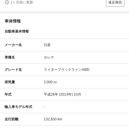
1ヶ月前に更新
違反報告
車体情報
自動車基本情報
メーカー名
日産
車種名
セレナ
グレード名
ライダーブラックライン4WD
排気量
2,000 cc
年式
平成26年 (2014年) 10月
輸入車モデル年式
-
走行距離
132,850 km