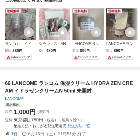
送料無料
送料無料
送料無料
ランコム イドラ
☆ランコム LANC
LANCOME ランコ
LANCOME ランコ
ゼン クリームN
OME ジェニフィ
ム レネルジー H
ム レネルジー H.P.
880
480
800
890
即決
円
現在
円
即決
円
即決
円
ック アルティメ
PN クリーム 5ml
N. クリーム
Yahoo!フリマ
Yahoo!フリマ
Yahoo!フリマ
セラム2包 ＆イド
ラゼン クリーム 5
ml &1個セット 保
湿クリーム*大人
69 LANCOME ランコム 保湿クリーム HYDRA ZEN CRE
気の美容液＆クリ
ーム
AM イドラゼンクリームN 50ml 未開封
LANCOME
匿名配送
1,000
円
現在
（税0円）
東京都は
750円
送料
（税込）（離島を除く）
配送方法
おてがる配送宅急便
配送方法一覧
1
件
6月13日（土）21時51分
終了