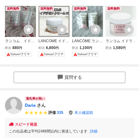
送料無料
送料無料
送料無料
送料無料
ランコム イドラ
LANCOME イドラ
LANCOME ランコ
ランコム イドラゼ
ゼン クリームN
ゼン クリーム N
ムイドラゼンクリ
ン クリーム N 15
880
6,800
1,100
1,580
即決
円
即決
円
即決
円
即決
円
ランコム 保湿クリ
ームN 〈保湿クリ
ml 乳液&クリーム
Yahoo!フリマ
Yahoo!フリマ
Yahoo!フリマ
ーム
ーム〉 5ml ×2
フェイスクリーム
保湿特化クリーム
LANCOME リニュ
ーアル品
質問する
落札率が高い
Daria
さん
評価
335
本人確認前
スピード発送
この出品者は平均24時間以内に発送しています
詳細