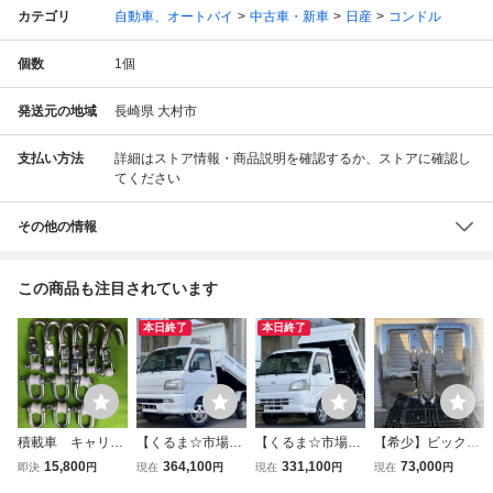
カテゴリ
自動車、オートバイ
中古車・新車
日産
コンドル
個数
1
個
発送元の地域
長崎県 大村市
支払い方法
詳細はストア情報・商品説明を確認するか、ストアに確認し
てください
その他の情報
この商品も注目されています
本日終了
本日終了
積載車 キャリア
【くるま☆市場】
【くるま☆市場】
【希少】ビックサ
カー セーフティ
★ＰＴＯ式★軽ダ
期間限定出品★お
ム コンドル メ
15,800
364,100
331,100
73,000
即決
円
現在
円
現在
円
現在
円
ローダー ユニバ
ンプ＄ＷＤハイゼ
買い得オススメ軽
ッキ寝台 左右セ