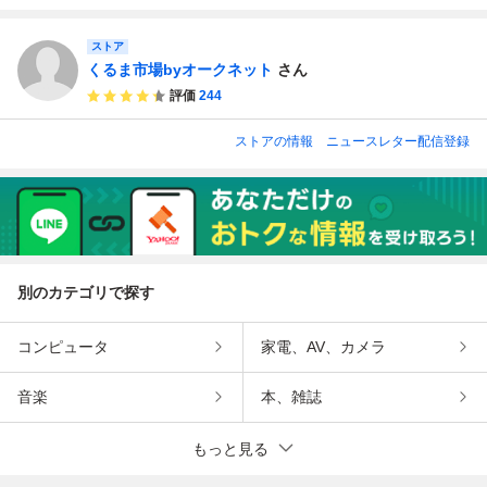
ーサルフック タ
ットトラック ４
ダンプ★PTO式多
ット UD メッキ
ーンシャックル
ＷＤ多目的ダンプ
目的ダンプ★ハイ
大型 デコトラ 左
U字シャックル
ストア
ＰＴＯ式重機運搬
ゼット４ＷＤエア
右 左右セット
車積載車ユンボク
コン・パワステ土
くるま市場byオークネット
さん
レーン
木建設運搬車
評価
244
ストアの情報
ニュースレター配信登録
別のカテゴリで探す
コンピュータ
家電、AV、カメラ
音楽
本、雑誌
もっと見る