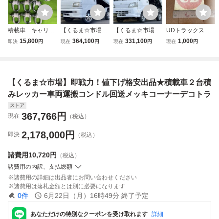
積載車 キャリア
【くるま☆市場】
【くるま☆市場】
UDトラックス 日
カー セーフティ
★ＰＴＯ式★軽ダ
期間限定出品★お
産ディーゼル レト
15,800
364,100
331,100
1,000
即決
円
現在
円
現在
円
現在
円
ローダー ユニバ
ンプ＄ＷＤハイゼ
買い得オススメ軽
ロマーク ステッカ
ーサルフック タ
ットトラック ４
ダンプ★PTO式多
ー 当時物 クオン
ーンシャックル
ＷＤ多目的ダンプ
目的ダンプ★ハイ
コンドル デコト
U字シャックル
ＰＴＯ式重機運搬
ゼット４ＷＤエア
ラ
【くるま☆市場】即戦力！値下げ格安出品★積載車２台積
車積載車ユンボク
コン・パワステ土
レーン
木建設運搬車
みレッカー車両運搬コンドル回送メッキコーナーデコトラ
ストア
367,766
円
現在
（税込）
2,178,000
円
即決
（税込）
諸費用
10,720円
（税込）
諸費用の内訳、支払総額
諸費用の詳細は出品者にお問い合わせください
諸費用は落札金額とは別に必要になります
0
件
6月22日（月）16時49分
終了予定
あなただけの特別なクーポンを受け取れます
詳細