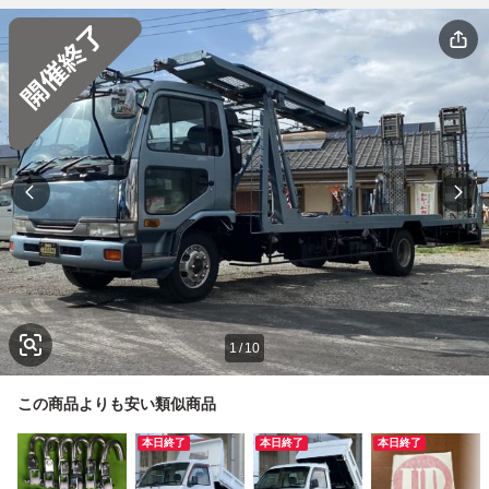
1
/
10
この商品よりも安い類似商品
本日終了
本日終了
本日終了