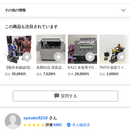
その他の情報
この商品も注目されています
【動作未確認/現状
未開封品 現状品
KA12 未使用 FOR
TAIYO 仮面ライダ
品】 R/C テックロ
日産純正品 京商
TRESS フォート
ークウガ スーパー
35,000
7,529
20,000
1,000
現在
円
現在
円
即決
円
現在
円
イド TECHROID
日産初代 リーフ
レス STRAIGHT
スタントアクショ
シャア専用ザクⅡ
ラジコン
ストレート 放電器
ンバイク R/C ビー
MS-06S 1/48 ラジ
ミニ四駆 ラジコン
トチェイサー2000
コン 全長約39cm
RC
ラジコン 動作未確
質問する
組立済み 機動戦士
認 タイヨー
ガンダム 希少
syouko5210
さん
評価
8482
本人確認済