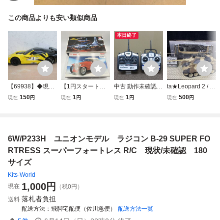
この商品よりも安い類似商品
本日終了
【69938】◆現状
【1円スタート】A
中古 動作未確認
ta★Leopard 2 / レ
品 CORVETTE
CADEMY MINICR
現状品 R/C ラジコ
オパルト2 ドイツ
150
1
1
500
現在
円
現在
円
現在
円
現在
円
RACING ラジ
AFT B-29A SUPE
ン 2.4GHz 送信機
軍 戦車 1:20スケ
コン コントロー
R-FORTRESS・1
プロポ 2点 まとめ
ール ラジコン戦闘
ラー欠品 C6R
948 MG TC SPOR
売り E-sky イース
戦車 R/C SIMULA
TS ROADSTER プ
カイ 6ch ET6I Nin
TING BATTLE TA
6W/P233H ユニオンモデル ラジコン B-29 SUPER FO
ラモデル 2点セッ
e Eagles ナインイ
NK 動作未確認 中
ト M/S006
ーグル 4ch
古 現状品★
RTRESS スーパーフォートレス R/C 現状/未確認 180
サイズ
Kits-World
1,000
円
現在
（税0円）
落札者負担
送料
配送方法
飛脚宅配便（佐川急便）
配送方法一覧