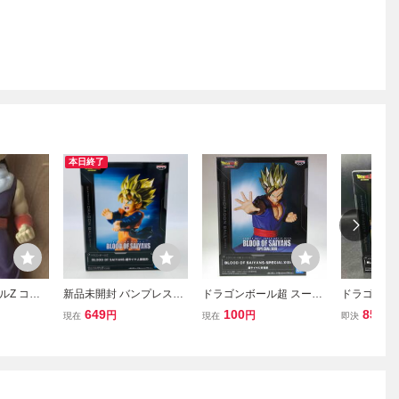
本日終了
ルZ コレ
新品未開封 バンプレスト
ドラゴンボール超 スーパ
ドラゴンボー
 フィギュ
BLOOD OF SAIYANS ド
ーヒーロー BLOOD OF S
OF SAIYAN
649
100
850
円
円
円
現在
現在
即決
期 人造人
ラゴンボールZ DRAGON
AIYANS ～SPECIALXIII～
- 超サイヤ
プレスト
BALL Z 超サイヤ人孫悟天
超サイヤ人 孫悟飯 バンプ
レスト バンダイ SUPER
HERO 13 Z GT 改