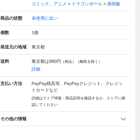
コミック、アニメ
ドラゴンボール
孫悟飯
商品の状態
未使用に近い
個数
1
個
発送元の地域
東京都
送料
東京都は
980円
（税込）（離島を除く）
詳細
支払い方法
PayPay残高等、PayPayクレジット、クレジッ
トカードなど
詳細はストア情報・商品説明を確認するか、ストアに確
認してください
その他の情報