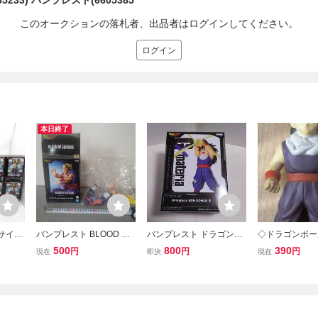
5233) バンプレスト(6605385
このオークションの落札者、出品者はログインしてください。
ログイン
本日終了
超サイヤ
バンプレスト BLOOD OF
バンプレスト ドラゴンボ
◇ドラゴンボー
ア ドラ
SAIYANS 袋未開封 未使
ールZ G×materia SON G
クタブル ソフビ
500
800
390
円
円
円
現在
即決
現在
 OF
用品 / ドラゴンボール 孫
OHAN III 孫悟飯 フィギュ
ア 孫悟飯 少年
ヤ人孫悟
悟飯 フィギュア
ア
間編 中古 バン