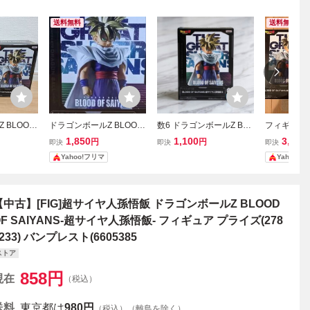
送料無料
送料無料
 BLOOD
ドラゴンボールZ BLOOD
数6 ドラゴンボールZ BLO
フィギュア
 フィギュア
OF SAIYANS 超サイヤ人
OD OF SAIYANS -超サイ
ルZ 孫悟空 
1,850
1,100
3,500
円
円
即決
即決
即決
飯 孫悟空
孫悟飯 Ⅱ フィギュア バ
ヤ人孫悟飯- II フィギュア
D OF SAIY
Yahoo!フリマ
Yahoo!
ンプレスト ドラゴンボー
新品未開封 バンプレスト
ル バンプレスト3
バンダイ 同梱可 森1
【中古】[FIG]超サイヤ人孫悟飯 ドラゴンボールZ BLOOD
OF SAIYANS-超サイヤ人孫悟飯- フィギュア プライズ(278
233) バンプレスト(6605385
ストア
858
円
現在
（税込）
送料
東京都は
980円
（税込）（離島を除く）