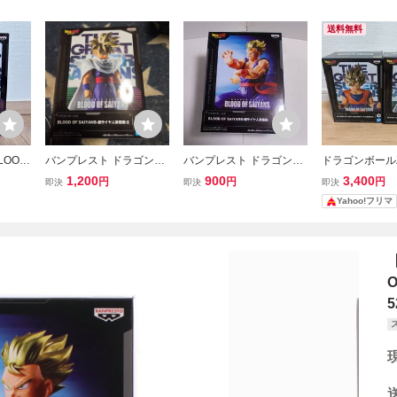
送料無料
LOOD
バンプレスト ドラゴンボ
バンプレスト ドラゴンボ
ドラゴンボールZ
サイヤ人
ールZ BLOOD OF SAIYA
ールZ BLOOD OF SAIYA
OF SAIYANS
1,200
900
3,400
円
円
円
即決
即決
即決
ア 未
NS -超サイヤ人孫悟飯- II
NS -超サイヤ人孫悟飯- フ
2種セット 孫悟
Yahoo!フリマ
ズ バ
フィギュア
ィギュア
5