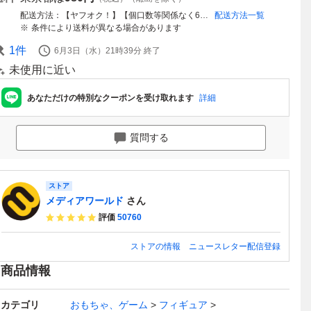
配送方法
【ヤフオク！】【個口数等関係なく6点毎に送料をいただきます】佐川急便/日本郵便※配送業者の指定不可
配送方法一覧
条件により送料が異なる場合があります
1
件
6月3日（水）21時39分
終了
未使用に近い
あなただけの特別なクーポンを受け取れます
詳細
質問する
ストア
メディアワールド
さん
評価
50760
ストアの情報
ニュースレター配信登録
商品情報
カテゴリ
おもちゃ、ゲーム
フィギュア