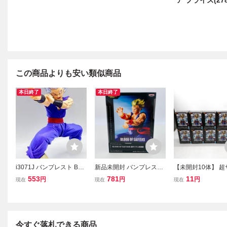
ア プライズ(278
この商品よりも安い類似商品
本日終了
本日終了
i3071J バンプレスト BLO
新品未開封 バンプレスト
【未開封10体】 
OD OF SAIYANS SPECIA
BLOOD OF SAIYANS ド
人孫悟飯 フィギュ
553
781
11
円
円
円
現在
現在
現在
L XIV ドラゴンボール超
ラゴンボールZ DRAGON
ゴンボールZ BLOOD
孫悟飯 ビースト フィギュ
BALL Z 超サイヤ人孫悟飯
SAIYANS 超サイ
ア 箱なし
飯 II DragonBall
今すぐ落札できる商品