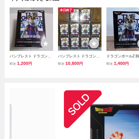
本日終了
バンプレスト ドラゴンボ
バンプレスト ドラゴンボ
ドラゴンボールZ B
ールZ BLOOD OF SAIYA
ールZ BLOOD OF SAIYA
OF SAIYANS 超
1,200
10,800
1,400
円
円
円
即決
即決
即決
NS -超サイヤ人孫悟飯- II
NS -超サイヤ人孫悟飯- II
孫悟飯 Ⅱ フィギュ
フィギュア
フィギュア 10体セット
開封 未使用 プライ
ンプレスト