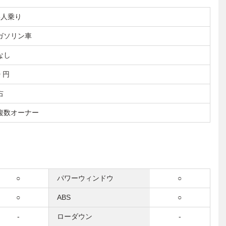
5人乗り
ガソリン車
なし
0 円
右
複数オーナー
○
パワーウィンドウ
○
○
ABS
○
-
ローダウン
-