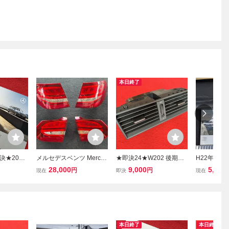
本日終了
★2008
メルセデスベンツ Merced
★即決24★W202 後期
H22年 20
前期★メル
es Benz Cクラス W205 C
ベンツ C200 純正 エア
スベンツ Cク
28,000
9,000
5,500
円
円
現在
即決
現在
Cクラス ワ
200 / C220D ワゴン 等 純
コン吹き出し口 センタ
コンプレッサ
/C200コ
正 テールランプ テールラ
ー★1999年式 メルセデ
扱説明書 ケ
50 エレ
イト レンズ 4点セット 点
スベンツ Cクラス★Merc
ションワゴン
es-benz
灯Ok 動作OK
edes-Benz★
OMANDシ
本日終了
本日終了