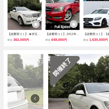
【諸費用コミ】:★伊豆の
【諸費用コミ】:2012年
【諸費用コミ】:【
国市★ 2008年 メルセデ
メルセデス・ベンツ Cク
古車】 2017年 メ
362,000
648,000
1,630,000
円
円
円
即決
即決
即決
ス・ベンツ Cクラスワゴ
ラスワゴン C200 ブルー
ス・ベンツ Cクラ
ン C200
エフィシェンシー アバン
ン C200 スポーツ
ギャルド AMGアルミ
様 LED HDDナビ