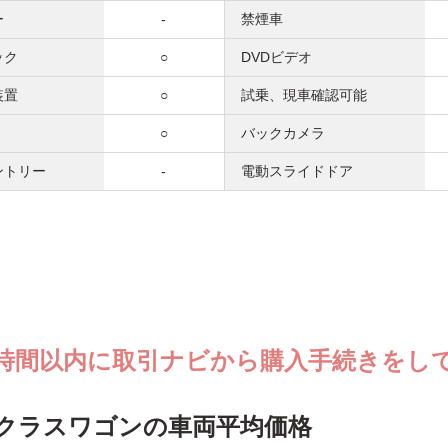
ー
-
禁煙車
ック
○
DVDビデオ
装置
○
試乗、現車確認可能
○
バックカメラ
ントリー
-
電動スライドドア