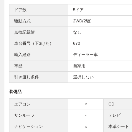
ドア数
5ドア
駆動方式
2WD(2駆)
点検記録簿
なし
車台番号（下3けた）
670
輸入経路
ディーラー車
車歴
自家用
引き渡し条件
選択しない
装備品
エアコン
○
CD
サンルーフ
-
テレビ
ナビゲーション
○
本革シート