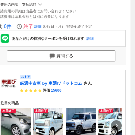
諸費用の内訳、支払総額
諸費用の詳細は出品者にお問い合わせください
諸費用は落札金額とは別に必要になります
0
件
終了
詳細
6月8日（月）7時3分
終了予定
あなただけの特別なクーポンを受け取れます
詳細
質問する
ストア
厳選中古車 by 車選びドットコム
さん
評価
15600
注目の商品
本日終了
本日終了
本日終了