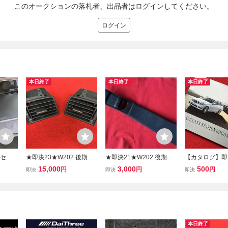
このオークションの落札者、出品者はログインしてください。
ログイン
本日終了
本日終了
本日終了
ルセデ
★即決23★W202 後期
★即決21★W202 後期
【カタログ】即決
200
ベンツ C200 純正 エア
純正 右側 Bピラー上
年4月★W204
15,000
3,000
500
円
円
円
即決
即決
即決
W20
コン吹き出し口 左右セ
部 ピラーカバー★1999
セデス ベンツ 
用ロー
ット★1999年式 メルセ
年式 メルセデスベンツ
ゴン★AMG C63
ジカバ
デスベンツ Cクラス★Me
Cクラス C200★Mercede
ンプレッサー/C2
rcedes-Benz★
s-Benz★ベンツ
ガンス★merced
本日終了