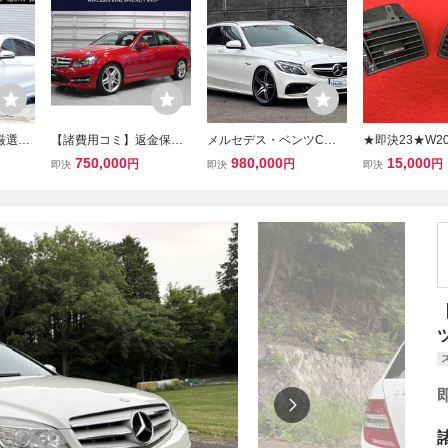
厳選中
【諸費用コミ】返金保証
メルセデス・ベンツCク
★即決23★W2
ルセデ
付:メルセデスベンツ C20
ラスC200ワゴンスポーツ
ベンツ C200 
750,000
980,000
15,000
円
円
円
即決
即決
即決
スワゴ
0 AMGスポーツPKG/ダイ
本革仕様/AMG63仕様/赤
コン吹き出し口
 本革仕
ナミックハンドリングPK
革シート/ヘッドアップデ
ット★1999年
 地デジ
G/ブラックレザー
ィスプレイ/4本出しマフ
デスベンツ Cク
ラー/19インチAW
rcedes-Benz★