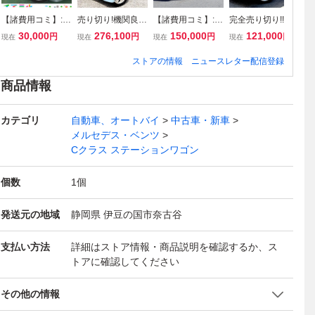
【諸費用コミ】:沖
売り切り!機関良
【諸費用コミ】:青
完全売り切り!!車
★
縄県発 現状販売
好!選べる納車プラ
森県 八戸発 H9年
検取り立てR10年
バ
30,000
276,100
150,000
121,000
円
円
円
円
現在
現在
現在
現在
現
業販 平成27年 ダ
ン!名義変更時から
ジムニー ワイルド
7月迄!美車&機関
シ
イハツ ミライース
車検スタート!エブ
ウインド 4WD E-J
良好☆後期型上級
ャ
ストアの情報
ニュースレター配信登録
L 銀 164,621km
リイワゴン PZタ
A22W オートマ 車
グレードターボ車
万
一時抹消 DBA-LA
ーボスペシャル ハ
検R10年3月付き
☆ワゴンR☆RRLT
済
商品情報
300S
イルーフ
走行24万KM
D☆HID HDDナビ
A
ETC
カテゴリ
自動車、オートバイ
中古車・新車
メルセデス・ベンツ
Cクラス ステーションワゴン
個数
1
個
発送元の地域
静岡県 伊豆の国市奈古谷
支払い方法
詳細はストア情報・商品説明を確認するか、ス
トアに確認してください
その他の情報