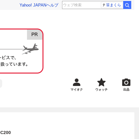
Yahoo! JAPAN
ヘルプ
笹まくら
マイオク
ウォッチ
出品
200