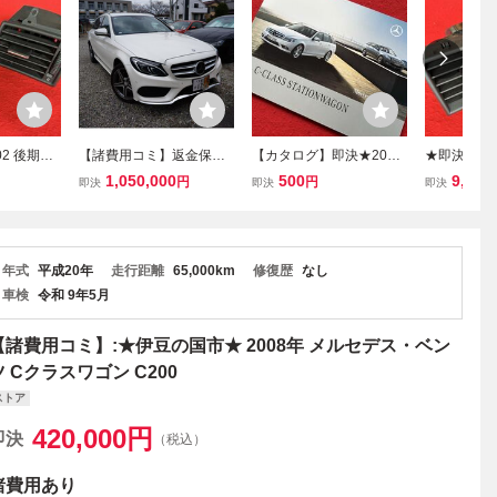
02 後期
【諸費用コミ】返金保証
【カタログ】即決★2008
★即決24★
純正 エア
付:【神奈川県川崎市発】
年4月★W204前期★メル
ベンツ C2
1,050,000
500
9,000
円
円
即決
即決
即決
 左右セ
Cクラスワゴン C200 ス
セデス ベンツ Cクラス ワ
コン吹き出
式 メルセ
ポーツ S205 C200 AMG
ゴン★AMG C63/C200コ
ー★1999
ラス★Me
スポーツ
ンプレッサー/C250 エレ
スベンツ C
ガンス★mercedes-benz
edes-Benz
年式
平成20年
走行距離
65,000km
修復歴
なし
車検
令和 9年5月
【諸費用コミ】:★伊豆の国市★ 2008年 メルセデス・ベン
ツ Cクラスワゴン C200
ストア
420,000
円
即決
（税込）
諸費用
あり