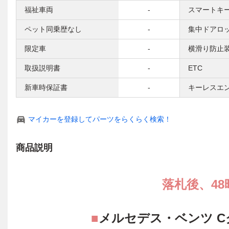
福祉車両
-
スマートキ
ペット同乗歴なし
-
集中ドアロ
限定車
-
横滑り防止
取扱説明書
-
ETC
新車時保証書
-
キーレスエ
マイカーを登録してパーツをらくらく検索！
商品説明