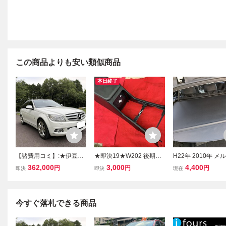
この商品よりも安い類似商品
本日終了
【諸費用コミ】:★伊豆の
★即決19★W202 後期
H22年 2010年 メ
国市★ 2008年 メルセデ
ベンツ C200 純正 セン
スベンツ Cクラス C
362,000
3,000
4,400
円
円
円
即決
即決
現在
ス・ベンツ Cクラスワゴ
ターコンソール★1999年
ステーションワゴン 
ン C200
式 メルセデスベンツ C
4 トノカバー 荷室
クラス ★Mercedes-Benz
ルシェード ラゲッ
★
ー
今すぐ落札できる商品