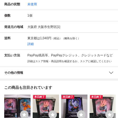
商品の状態
未使用
個数
1
個
発送元の地域
大阪府 大阪市生野区[1]
送料
東京都は
1,040円
（税込）（離島を除く）
詳細
支払い方法
PayPay残高等、PayPayクレジット、クレジットカードなど
詳細はストア情報・商品説明を確認するか、ストアに確認してください
その他の情報
この商品も注目されています
本日終了
本日終了
本日終了