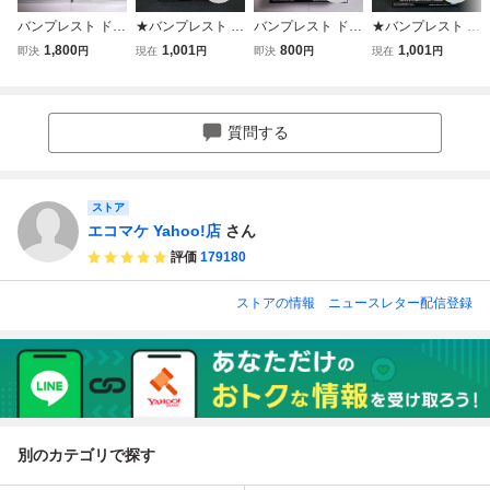
バンプレスト ドラ
★バンプレスト ゴ
バンプレスト ドラ
★バンプレスト ゴ
ゴンボール超 MAT
クウブラック ドラ
ゴンボール超 MAT
クウブラック ドラ
1,800
1,001
800
1,001
即決
円
現在
円
即決
円
現在
円
CH MAKERS ゴク
ゴンボール超 MAT
CH MAKERS ジレ
ゴンボール超 MAT
ウブラック-超サイ
CH MAKERS ゴク
ン(VS孫悟空 身勝
CH MAKERS ゴク
ヤ人ロゼ- VS 孫悟
ウブラック -超サ
手の極意) フィギ
ウブラック -超サ
空 全2種セット フ
イヤ人ロゼ-(VS孫
ュア
イヤ人ロゼ-(VS孫
質問する
ィギュア
悟空) 未開封
悟空) 未開封
ストア
エコマケ Yahoo!店
さん
評価
179180
ストアの情報
ニュースレター配信登録
別のカテゴリで探す