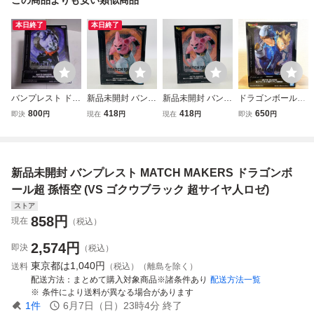
本日終了
本日終了
バンプレスト ドラ
新品未開封 バンプ
新品未開封 バンプ
ドラゴンボールZ
ゴンボール超 MAT
レスト MATCH M
レスト MATCH M
MATCH MAKERS
800
418
418
650
即決
円
現在
円
現在
円
即決
円
CH MAKERS ジレ
AKERS ドラゴン
AKERS ドラゴン
魔人ベジータ (VS
ン(VS孫悟空 身勝
ボールZ 魔人ブウ
ボールZ 魔人ブウ
超サイヤ人2孫悟
手の極意) フィギ
(純粋)(VS超サイヤ
(純粋) (VS超サイ
空) 新品未開封 フ
ュア
人3孫悟空)
ヤ人3孫悟空)
ィギュア バンプレ
新品未開封 バンプレスト MATCH MAKERS ドラゴンボ
スト 激安 ラスト1
点 同梱可
ール超 孫悟空 (VS ゴクウブラック 超サイヤ人ロゼ)
ストア
858
円
現在
（税込）
2,574
円
即決
（税込）
東京都は
1,040円
送料
（税込）（離島を除く）
配送方法
まとめて購入対象商品※諸条件あり
配送方法一覧
条件により送料が異なる場合があります
1
件
6月7日（日）23時4分
終了