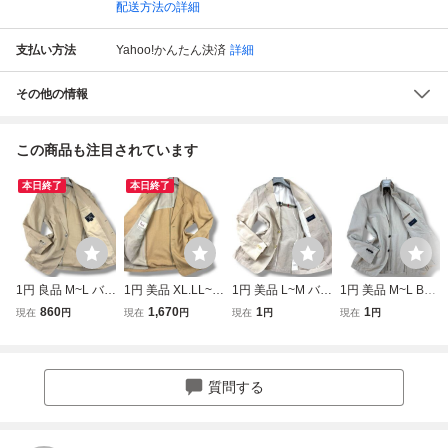
配送方法の詳細
支払い方法
Yahoo!かんたん決済
詳細
その他の情報
この商品も注目されています
本日終了
本日終了
1円 良品 M~L バー
1円 美品 XL.LL~X
1円 美品 L~M バー
1円 美品 M~L BU
バリー BURBERR
XL.2XL パパス PA
バリー BURBERR
RBERRY LONDO
860
1,670
1
1
現在
円
現在
円
現在
円
現在
円
Y テーラードジャ
PAS テーラードジ
Y LONDON テー
N バーバリー アン
ケット サマージャ
ャケット サマージ
ラードジャケット
コン サマーテーラ
ケット 背抜き リ
ャケット リネン混
アンコン サマージ
ードジャケット リ
ネン混 麻 日本製
麻 日本製 メンズ
ャケット リネン混
ネン混 麻 ベージ
質問する
メンズ ベージュ L
ベージュ 50 春夏
麻 メンズ ベージ
ュ メンズ 40 日本
春夏
ュ M 日本製 春夏
製 春夏