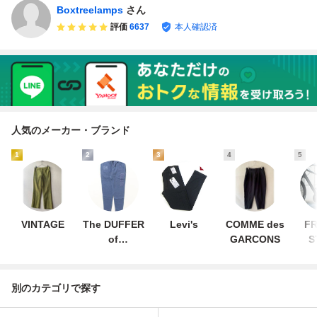
Boxtreelamps
さん
評価
6637
本人確認済
人気のメーカー・ブランド
1
2
3
4
5
VINTAGE
The DUFFER
Levi's
COMME des
FR
of
GARCONS
S
ST.GEORGE
別のカテゴリで探す