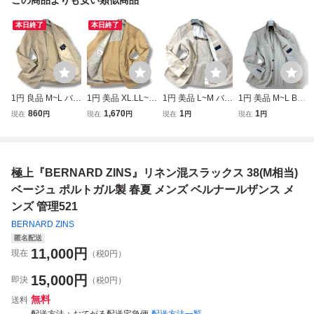
本日終了
本日終了
1円 良品 M~L バー
1円 美品 XL.LL~X
1円 美品 L~M バー
1円 美品 M~L BU
バリー BURBERR
XL.2XL パパス PA
バリー BURBERR
RBERRY LONDO
860
1,670
1
1
現在
円
現在
円
現在
円
現在
円
Y テーラードジャ
PAS テーラードジ
Y LONDON テー
N バーバリー アン
ケット サマージャ
ャケット サマージ
ラードジャケット
コン サマーテーラ
ケット 背抜き リ
ャケット リネン混
アンコン サマージ
ードジャケット リ
ネン混 麻 日本製
麻 日本製 メンズ
ャケット リネン混
ネン混 麻 ベージ
極上『BERNARD ZINS』リネン混スラックス 38(M相当)
メンズ ベージュ L
ベージュ 50 春夏
麻 メンズ ベージ
ュ メンズ 40 日本
春夏
ュ M 日本製 春夏
製 春夏
ベージュ ポルトガル製 春夏 メンズ ベルナールザンス メ
ンズ 管理521
BERNARD ZINS
匿名配送
11,000
円
現在
（税0円）
15,000
円
即決
（税0円）
無料
送料
配送方法
おてがる配送宅急便
配送方法一覧